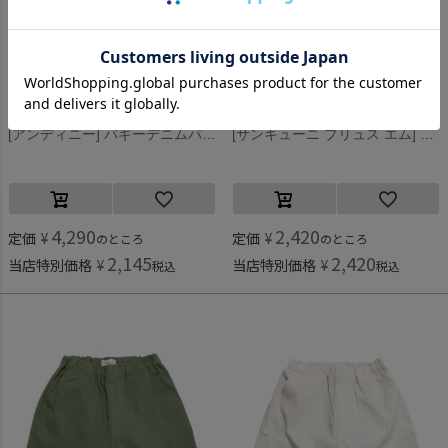
アンディニー
サンキューニ プリュス エム
[アンディニー] バギーデニムパンツ ブルー(BL)
[サンキューニ プリュス エム] maru kids アンブレラ（ブラック） ブラック
4,290
2,420
定価
¥
定価
¥
のところ
のところ
2,145
2,420
当店特別価格
¥
当店特別価格
¥
税込
税込