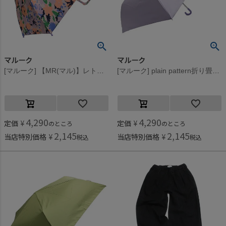
マルーク
マルーク
[マルーク] 【MR(マル)】レトロフラワー・アートチェックアンブレラ ピンク系(26)
[マルーク] plain pattern折り畳み傘(傘袋付き） パープル(14)
4,290
4,290
定価
¥
定価
¥
のところ
のところ
2,145
2,145
当店特別価格
¥
当店特別価格
¥
税込
税込