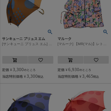
サンキューニ プリュス エム
マルーク
[サンキューニ プリュス エム] maru kids アンブレラ（ブラウン） ブラウン
[マルーク] 【MR(マル)】レトロフラワーレインコート ピンク系(26)
3,300
6,930
定価
¥
定価
¥
のところ
のところ
3,300
3,465
当店特別価格
¥
当店特別価格
¥
税込
税込