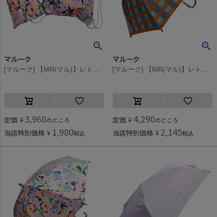
マルーク
マルーク
[マルーク] 【MR(マル)】レトロフラワー・アートチェックはっ水ナップサック＆コップ袋 ピンク系(26)
[マルーク] 【MR(マル)】レトロフラワー・アートチェックアンブレラ オレンジ系(36)
3,960
4,290
定価
¥
定価
¥
のところ
のところ
1,980
2,145
当店特別価格
¥
当店特別価格
¥
税込
税込