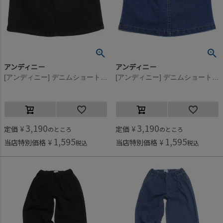
アンディニー
アンディニー
[アンディニー] デニムショートスカート ブラック(BK)
[アンディニー] デニムショートスカート ブルー(BL)
3,190
3,190
定価
¥
定価
¥
のところ
のところ
1,595
1,595
当店特別価格
¥
当店特別価格
¥
税込
税込