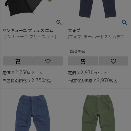
サンキューニ プリュス エム
フォブ
[サンキューニ プリュス エム] maru kids アンブレラ（ブラック） ブラック
[フォブ] テーパードスリムデニムロングパンツ ネイビー(NV)
定番商品
2,750
2,970
定価
¥
定価
¥
のところ
のところ
2,750
2,970
当店特別価格
¥
当店特別価格
¥
税込
税込