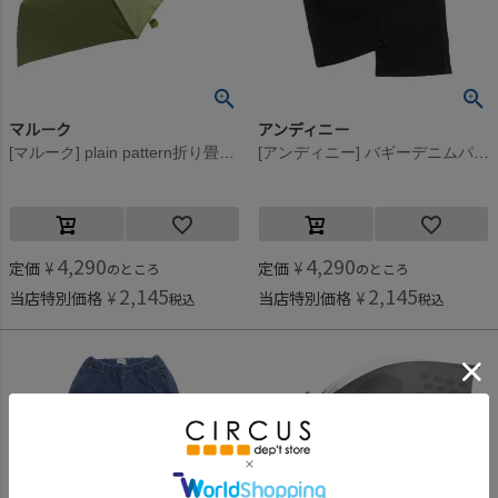
マルーク
アンディニー
[マルーク] plain pattern折り畳み傘(傘袋付き） グリーン(9)
[アンディニー] バギーデニムパンツ ブラック(BK)
4,290
4,290
定価
¥
定価
¥
のところ
のところ
2,145
2,145
当店特別価格
¥
当店特別価格
¥
税込
税込