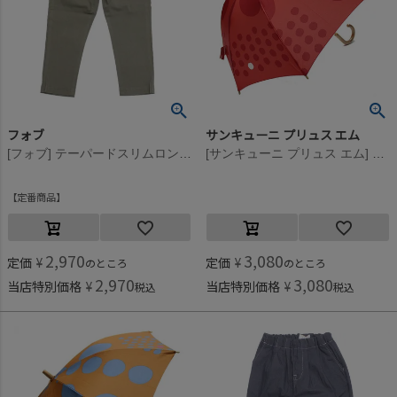
フォブ
サンキューニ プリュス エム
[フォブ] テーパードスリムロングパンツ アッシュグレー(AG)
[サンキューニ プリュス エム] maru kids アンブレラ（レッド） レッド
定番商品
2,970
3,080
定価
¥
定価
¥
のところ
のところ
2,970
3,080
当店特別価格
¥
当店特別価格
¥
税込
税込