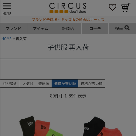
MENU
ブランド子供服・キッズ服の通販はサーカス
ブランド
アイテム
新商品
コーデ
検索
HOME
再入荷
子供服 再入荷
並び替え
人気順
登録順
価格が安い順
価格が高い順
89
件中
1
-
89
件表示