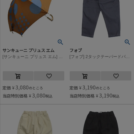
サンキューニ プリュス エム
フォブ
[サンキューニ プリュス エム] maru kids アンブレラ（ブラウン） ブラウン
[フォブ] 2タックテーパードパンツ ネイビー(NV)
3,080
3,190
定価
¥
定価
¥
のところ
のところ
3,080
3,190
当店特別価格
¥
当店特別価格
¥
税込
税込