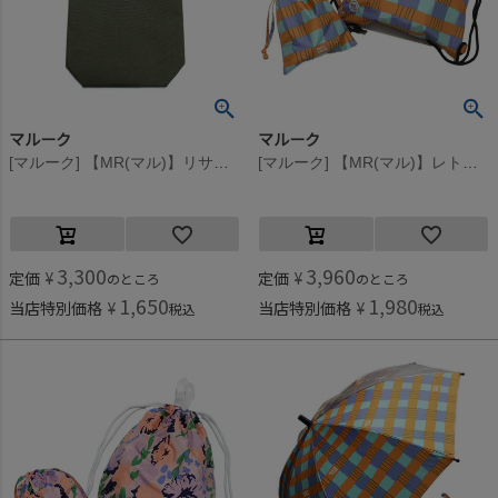
マルーク
マルーク
[マルーク] 【MR(マル)】リサイクルPETシューズバッグ グリーン(9)
[マルーク] 【MR(マル)】レトロフラワー・アートチェックはっ水ナップサック＆コップ袋 オレンジ系(36)
3,300
3,960
定価
¥
定価
¥
のところ
のところ
1,650
1,980
当店特別価格
¥
当店特別価格
¥
税込
税込