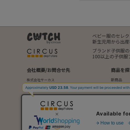
ベビー服のセレク
新生児用から出産
ブランド子供服の
100以上の子供
会社概要/お問合せ先
商品を探
新商品
株式会社サーカス
550-0014
カテゴリー
大阪市西区北堀江2丁目1-11 久我ビル北館3F
ブランド
お問合せ先
my focus
⇒
FAQ/お問合せフォーム
電話番号：06-6538-1163
営業時間：10:00-17:00
定休日：日曜・祝日