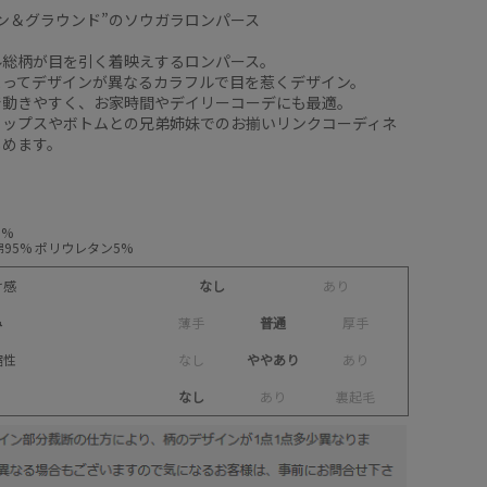
ン＆グラウンド”のソウガラロンパース
ル総柄が目を引く着映えするロンパース。
よってデザインが異なるカラフルで目を惹くデザイン。
で動きやすく、お家時間やデイリーコーデにも最適。
トップスやボトムとの兄弟姉妹でのお揃いリンクコーディネ
しめます。
0%
95% ポリウレタン5%
け感
なし
あ
り
み
薄
手
普通
厚
手
縮性
な
し
ややあり
あ
り
なし
あ
り
裏
起
毛