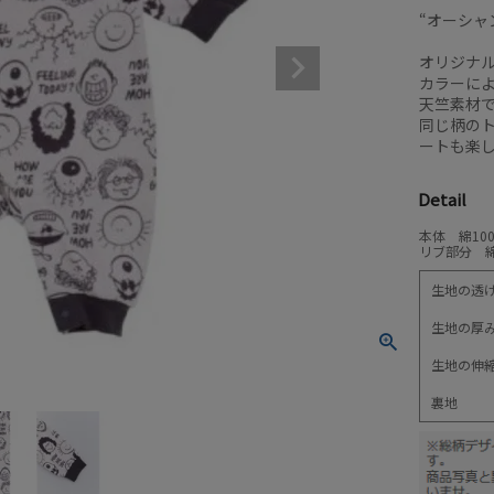
“オーシャ
オリジナ
カラーに
天竺素材
同じ柄の
ートも楽
Detail
本体 綿10
リブ部分 綿
生地の透
生地の厚
生地の伸
裏地