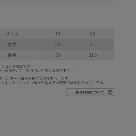
サイズ
70
80
着丈
54
61
身幅
30
31.5
全てセンチ表記です。
多少の誤差がございます。目安とお考え下さい。
ックセンター（首から裾までの後中心）です。
サイドネックポイント（肩から裾までの直線で計測した長さ）です。