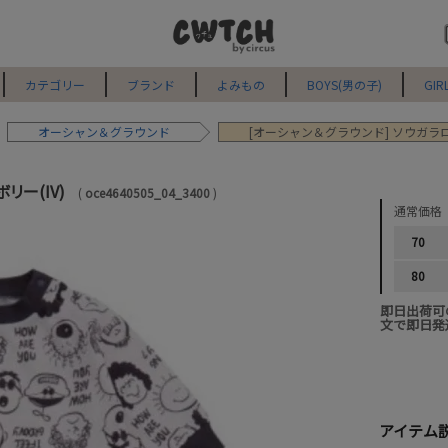
カテゴリー
ブランド
よみもの
BOYS(男の子)
GIR
オーシャン＆グラウンド
[オーシャン＆グラウンド] ソウガラロ
リー(IV)
oce4640505_04_3400
通常価格
70
80
即日出荷可
文で即日発
アイテム