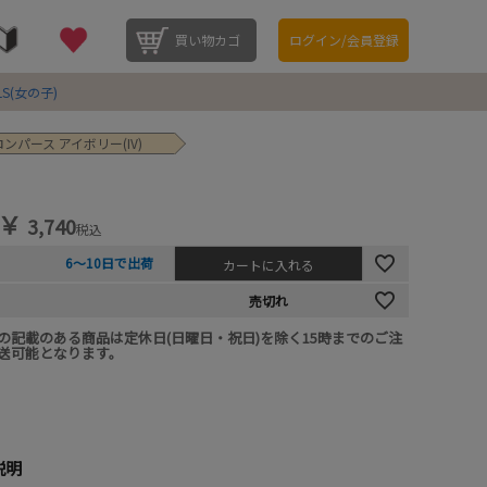
買い物カゴ
ログイン/会員登録
LS(女の子)
ンパース アイボリー(IV)
￥
3,740
税込
6～10日で出荷
カートに入れる
売切れ
の記載のある商品は定休日(日曜日・祝日)を除く15時までのご注
送可能となります。
説明