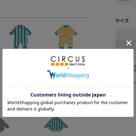
サイズ
グリーン(GR)
マスタード(MS)
採寸結果は
商品により
※BCはバ
※SNPは