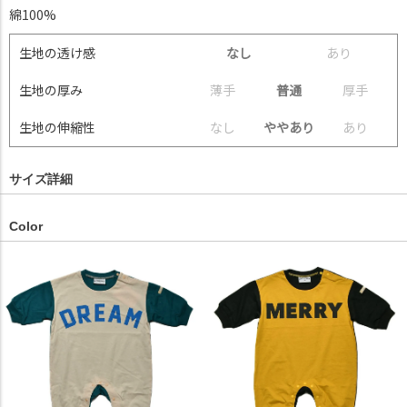
綿100%
生地の透け感
なし
あ
り
生地の厚み
薄
手
普通
厚
手
生地の伸縮性
な
し
ややあり
あ
り
サイズ詳細
Color