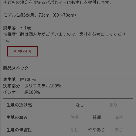
子どもの寝姿を見守るパパとママにも癒しを提供します。
モデル:1歳5か月、73cｍ（60～70cm）
奨年齢：～1歳
※推奨年齢は個人差がございますので、実寸を参考にしてくださ
い。
商品スペック
表生地 綿100%
別布部分 ポリエステル100%
インナー 綿100%
生地の透け感
なし
あ
り
生地の厚み
薄
手
普通
厚
手
生地の伸縮性
な
し
ややあり
あ
り