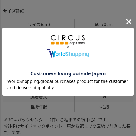
サイズ詳細
サイズ
60-70cm
総丈
64
身幅
28
ゆき丈
36.5
股下
24.5
フード丈
25
フード幅
14.5
肌着着丈
34
推奨年齢
～1歳
※BCはバックセンター（首から裾までの後中心）です。
※SNPはサイドネックポイント（肩から裾までの直線で計測した長
さ）です。