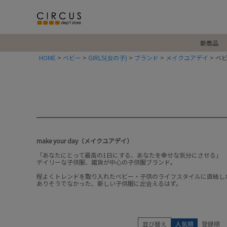
新商品
HOME
ベビー
GIRLS(女の子)
ブランド
メイクユアデイ
ベ
make your day（メイクユアデイ）
「あなたにとって最高の1日にする、あなたを幸せな気分にさせる」
デイリーな子供服、雑貨が中心の子供服ブランド。
程よくトレンドを取り入れたベビー・子供のライフスタイルに直結し
ありそうでなかった、新しい子供服に出会えるはず。
並び替え
人気順
登録順