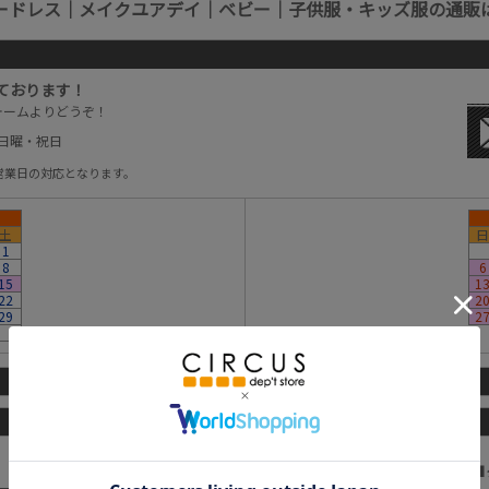
ードレス｜メイクユアデイ｜ベビー｜子供服・キッズ服の通販
ております！
ォームよりどうぞ！
：日曜・祝日
営業日の対応となります。
土
日
1
8
6
15
1
22
2
29
2
詳しくはこちらから
お支払方法について
■