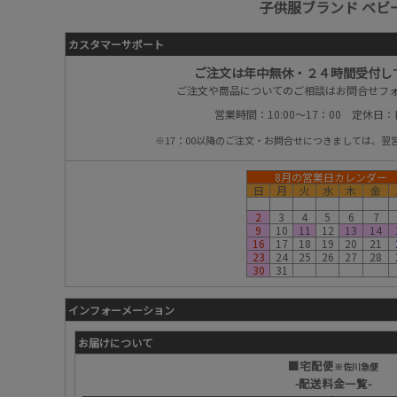
子供服ブランド ベビ
カスタマーサポート
ご注文は年中無休・２４時間受付し
ご注文や商品についてのご相談はお問合せフ
営業時間：10:00～17：00 定休日
※17：00以降のご注文・お問合せにつきましては、翌
8月の営業日カレンダー
日
月
火
水
木
金
2
3
4
5
6
7
9
10
11
12
13
14
16
17
18
19
20
21
23
24
25
26
27
28
30
31
インフォーメーション
お届けについて
■宅配便
※佐川急便
-配送料金一覧-