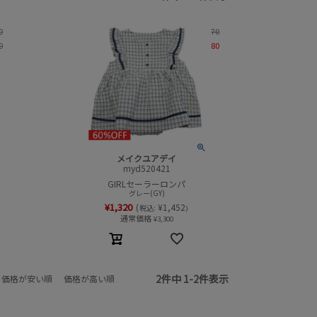
0
70
0
80
メイクユアデイ
myd520421
GIRLセーラーロンパ
グレー(GY)
¥
1,320
(
¥
1,452
税込:
)
通常価格
¥
3,300
2
件中
1
-
2
件表示
価格が安い順
価格が高い順