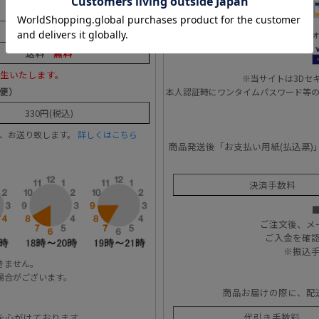
送料
770円
(税込)
送料
330円
(税込)
※注文フ
送料
無料
生いたします。
※当サイトは3Dセ
便）
本人認証時にワンタイムパスワード等
330円(税込)
上、お送り致します。
詳しくはこちら
商品発送後「お支払い用紙(払込票)
決済手数料
ご注文後、メ
ご入金を確
※振込
きません。
場合がございます。
商品お届けの際に、配
を心がけております。
代引き手数料