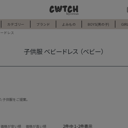
カテゴリー
ブランド
よみもの
BOYS(男の子)
GIR
ビードレス
子供服 ベビードレス （ベビー）
た子供服をご提案。
2
件中
1
-
2
件表示
価格が安い順
価格が高い順