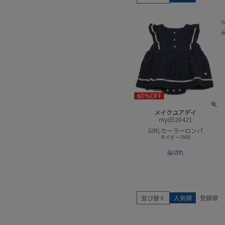
7
8
メイクユアデイ
myd520421
GIRLセーラーロンパ
ネイビー(NB)
品切れ
並び替え
人気順
登録順