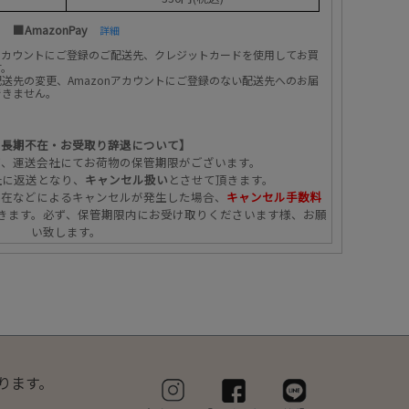
■AmazonPay
詳細
のアカウントにご登録のご配送先、クレジットカードを使用してお買
す。
送先の変更、Amazonアカウントにご登録のない配送先へのお届
できません。
の長期不在・お受取り辞退について】
ず、運送会社にてお荷物の保管期限がございます。
社に返送となり、
キャンセル扱い
とさせて頂きます。
不在などによるキャンセルが発生した場合、
キャンセル手数料
きます。必ず、保管期限内にお受け取りくださいます様、お願
い致します。
ります。