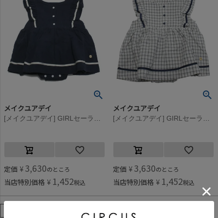
メイクユアデイ
メイクユアデイ
[メイクユアデイ] GIRLセーラーロンパ ネイビー(NB)
[メイクユアデイ] GIRLセーラーロンパ グレー(GY)
3,630
3,630
定価
¥
定価
¥
のところ
のところ
1,452
1,452
当店特別価格
¥
当店特別価格
¥
税込
税込
並び替え
人気順
登録順
価格が安い順
価格が高い順