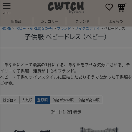
MENU
新商品
カテゴリー
ブランド
よみもの
HOME
ベビー
GIRLS(女の子)
ブランド
メイクユアデイ
ベビードレス
子供服 ベビードレス （ベビー）
「あなたにとって最高の1日にする、あなたを幸せな気分にさせる」デ
イリーな子供服、雑貨が中心のブランド。
ベビー・子供のライフスタイルに直結したありそうでなかった子供服を
ご提案。
並び替え
人気順
登録順
価格が安い順
価格が高い順
2
件中
1
-
2
件表示