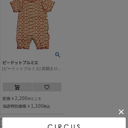
ピードットプルミエ
[ピードットプルミエ] 前開きロンパース レッド(RR)
2,200
定価
¥
のところ
1,100
当店特別価格
¥
税込
並び替え
人気順
登録順
価格が安い順
価格が高い順