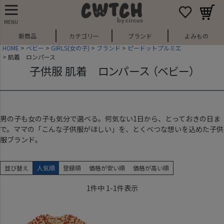
MENU
新商品
カテゴリー
ブランド
よみもの
HOME
ベビー
GIRLS(女の子)
ブランド
ピードットプルミエ
肌着 ロンパース
子供服 肌着 ロンパース （ベビー）
男の子も女の子も気分で選べる。何気ない1日から、とっておきの日ま
で。ママの「こんな子供服がほしい」を、とくべつな想いを込めた子供
服ブランド。
並び替え
人気順
登録順
価格が安い順
価格が高い順
1
件中
1
-
1
件表示