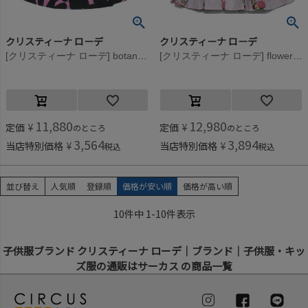
クリスティーナ ローデ
クリスティーナ ローデ
[クリスティーナ ローデ] botanical ドレス ピンク(015)
[クリスティーナ ローデ] flowerドレス ピンク(016)
11,880
12,980
定価
¥
定価
¥
のところ
のところ
3,564
3,894
当店特別価格
¥
当店特別価格
¥
税込
税込
並び替え
人気順
登録順
価格が安い順
価格が高い順
10
件中
1
-
10
件表示
子供服ブランド クリスティーナ ローデ｜ブランド｜子供服・キッ
ズ服の通販はサーカス の商品一覧