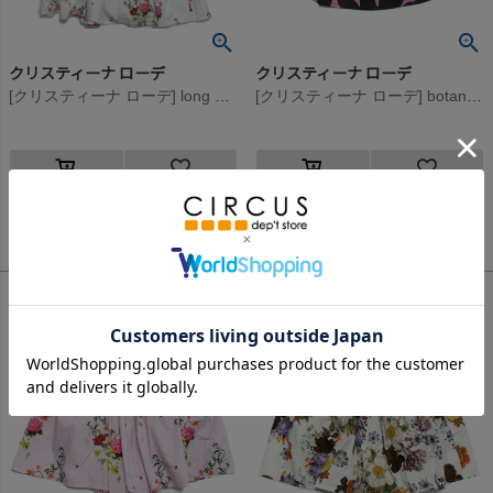
クリスティーナ ローデ
クリスティーナ ローデ
[クリスティーナ ローデ] long white floral ドレス ホワイト(004)
[クリスティーナ ローデ] botanical スカート ピンク(015)
13,200
9,680
定価
¥
定価
¥
のところ
のところ
2,640
2,904
当店特別価格
¥
当店特別価格
¥
税込
税込