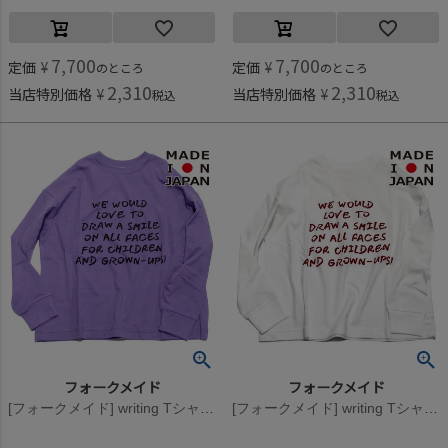
7,700
7,700
定価
¥
定価
¥
のところ
のところ
2,310
2,310
当店特別価格
¥
当店特別価格
¥
税込
税込
フォークメイド
フォークメイド
[フォークメイド] writing Tシャツ ラベンダー
[フォークメイド] writing Tシャツ オフホワイト