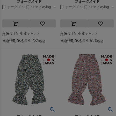
フォークメイド
フォークメイド
[フォークメイド] satin playing card wink プルオーバー ペパーミント×グリーン
[フォークメイド] satin playing cardシャツ ペパーミント×グリーン
15,950
15,400
定価
¥
定価
¥
のところ
のところ
4,785
4,620
当店特別価格
¥
当店特別価格
¥
税込
税込