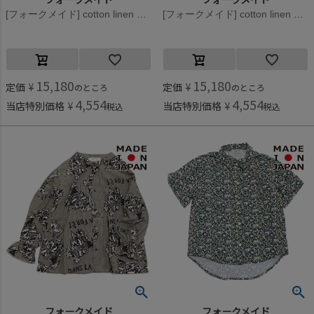
[フォークメイド] cotton linen playing card ワイドパンツ スモーキーピンク×レッド
[フォークメイド] cotton linen playing card ワイドパンツ アイボリー×ブラック
15,180
15,180
定価
¥
定価
¥
のところ
のところ
4,554
4,554
当店特別価格
¥
当店特別価格
¥
税込
税込
フォークメイド
フォークメイド