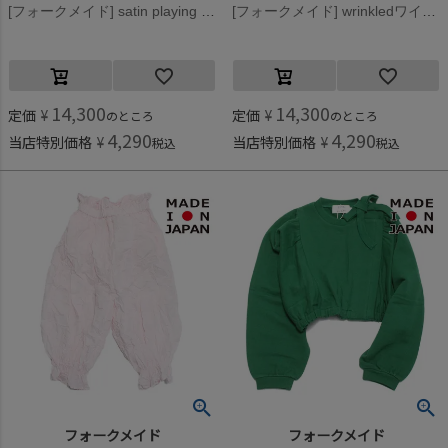
[フォークメイド] satin playing card wink プルオーバー ペパーミント×グリーン
[フォークメイド] wrinkledワイドパンツ グレー
14,300
14,300
定価
¥
定価
¥
のところ
のところ
4,290
4,290
当店特別価格
¥
当店特別価格
¥
税込
税込
フォークメイド
フォークメイド