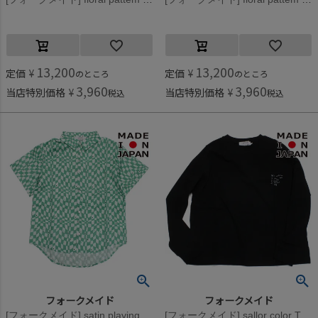
13,200
13,200
定価
¥
定価
¥
のところ
のところ
3,960
3,960
当店特別価格
¥
当店特別価格
¥
税込
税込
フォークメイド
フォークメイド
[フォークメイド] satin playing cardシャツ ペパーミント×グリーン
[フォークメイド] sallor color Tシャツ ブラック