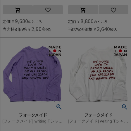
9,680
8,800
定価
¥
定価
¥
のところ
のところ
2,904
2,640
当店特別価格
¥
当店特別価格
¥
税込
税込
フォークメイド
フォークメイド
[フォークメイド] writing Tシャツ ラベンダー
[フォークメイド] writing Tシャツ オフホワイト