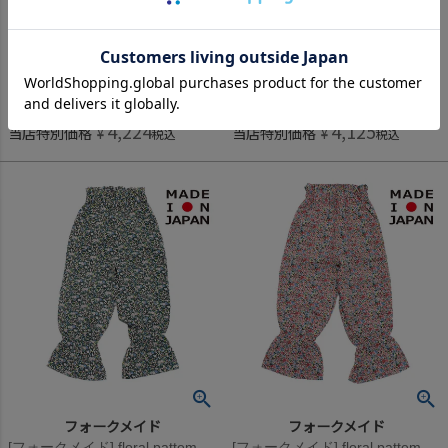
[フォークメイド] flannel シャツ アイボリー
[フォークメイド] floral pattem シャツ フローラルブラック
14,080
13,750
定価
¥
定価
¥
のところ
のところ
4,224
4,125
当店特別価格
¥
当店特別価格
¥
税込
税込
フォークメイド
フォークメイド
[フォークメイド] floral pattem ドロワーパンツ フローラルブラック
[フォークメイド] floral pattem ドロワーパンツ フローラルレッド