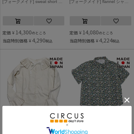
[フォークメイド] sweat short ブルゾン アイボリー
[フォークメイド] flannel シャツ レッド
14,300
14,080
定価
¥
定価
¥
のところ
のところ
4,290
4,224
当店特別価格
¥
当店特別価格
¥
税込
税込
フォークメイド
フォークメイド