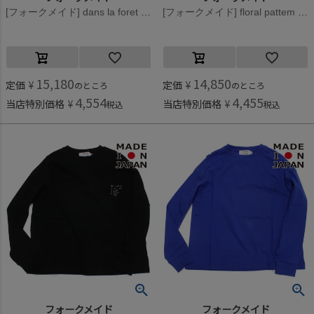
[フォークメイド] dans la foret check print gather ブラウス チェックブラックホワイト
[フォークメイド] floral pattem シャツ フローラルブラック
15,180
14,850
定価
¥
定価
¥
のところ
のところ
4,554
4,455
当店特別価格
¥
当店特別価格
¥
税込
税込
フォークメイド
フォークメイド