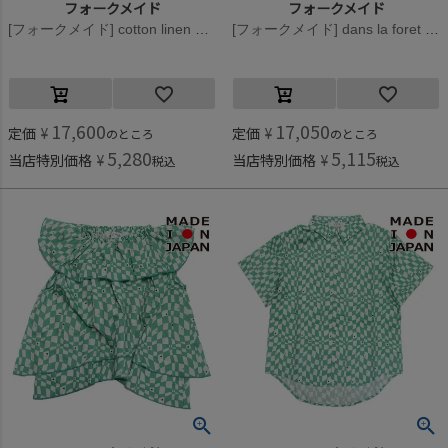
フォークメイド
フォークメイド
[フォークメイド] cotton linen playing card ワイドパンツ アイボリー×ブラック
[フォークメイド] dans la foret check print gather ブラウス チェックブラックホワイト
17,600
17,050
定価
¥
定価
¥
のところ
のところ
5,280
5,115
当店特別価格
¥
当店特別価格
¥
税込
税込