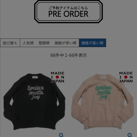
並び替え
人気順
登録順
価格が安い順
価格が高い順
66
件中
1
-
66
件表示