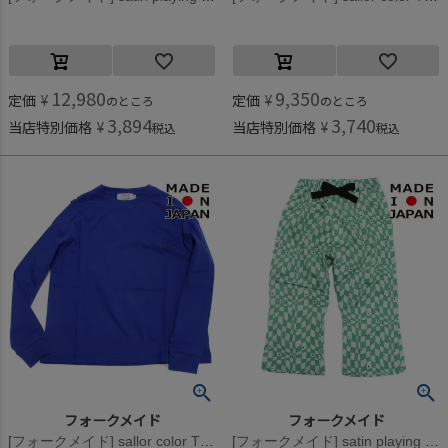
12,980
9,350
定価
¥
定価
¥
のところ
のところ
3,894
3,740
当店特別価格
¥
当店特別価格
¥
税込
税込
フォークメイド
フォークメイド
[フォークメイド] sallor color Tシャツ ブルー
[フォークメイド] satin playing cardパンツ ペパーミント×グリーン