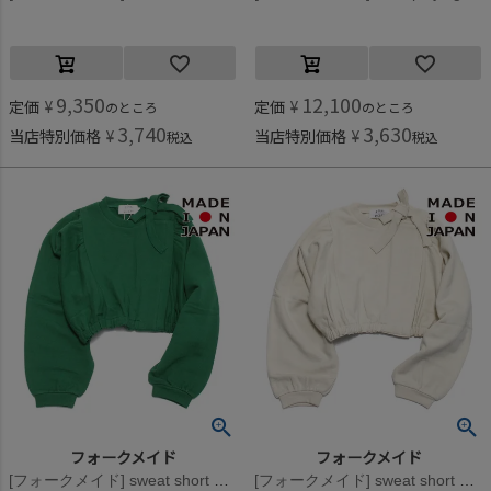
9,350
12,100
定価
¥
定価
¥
のところ
のところ
3,740
3,630
当店特別価格
¥
当店特別価格
¥
税込
税込
フォークメイド
フォークメイド
[フォークメイド] sweat short ブルゾン グリーン
[フォークメイド] sweat short ブルゾン アイボリー