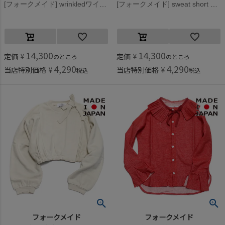
[フォークメイド] wrinkledワイドパンツ ピンク
[フォークメイド] sweat short ブルゾン グリーン
14,300
14,300
定価
¥
定価
¥
のところ
のところ
4,290
4,290
当店特別価格
¥
当店特別価格
¥
税込
税込
フォークメイド
フォークメイド