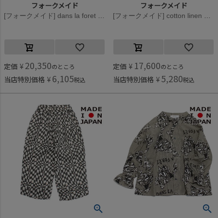
フォークメイド
フォークメイド
[フォークメイド] dans la foret check print gather ブラウス チェックブラックホワイト
[フォークメイド] cotton linen playing card ワイドパンツ スモーキーピンク×レッド
20,350
17,600
定価
¥
定価
¥
のところ
のところ
6,105
5,280
当店特別価格
¥
当店特別価格
¥
税込
税込