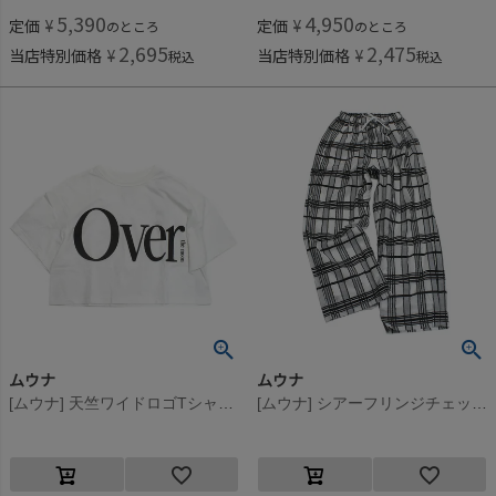
5,390
4,950
定価
¥
定価
¥
のところ
のところ
2,695
2,475
当店特別価格
¥
当店特別価格
¥
税込
税込
ムウナ
ムウナ
[ムウナ] 天竺ワイドロゴTシャツ シロ(1)
[ムウナ] シアーフリンジチェックロングパンツ クロ系(24)