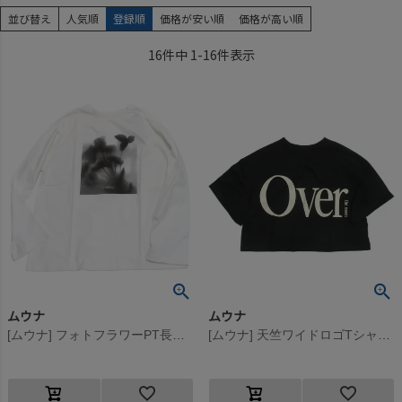
並び替え
人気順
登録順
価格が安い順
価格が高い順
16
件中
1
-
16
件表示
ムウナ
ムウナ
[ムウナ] フォトフラワーPT長袖Tシャツ シロ(1)
[ムウナ] 天竺ワイドロゴTシャツ クロ(4)