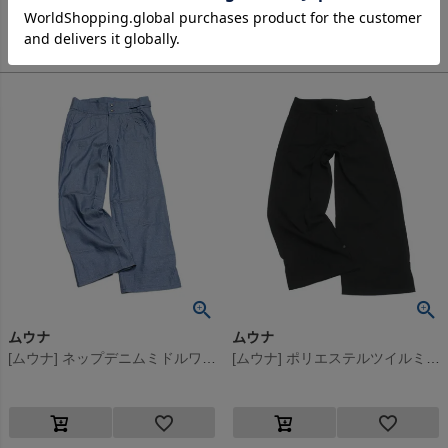
9,790
8,690
定価
¥
定価
¥
のところ
のところ
4,895
5,214
当店特別価格
¥
当店特別価格
¥
税込
税込
ムウナ
ムウナ
[ムウナ] ネップデニムミドルワイドパンツ ブルー(7)
[ムウナ] ポリエステルツイルミドルワイドパンツ クロ(4)