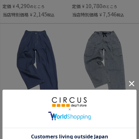
4,290
10,780
定価
¥
定価
¥
のところ
のところ
2,145
7,546
当店特別価格
¥
当店特別価格
¥
税込
税込
ムウナ
ムウナ
[ムウナ] ストレッチカラーデニムバレルシルエット大人パンツ コン(5)
[ムウナ] 接触冷感デニムカーゴイージーパンツ コン(5)