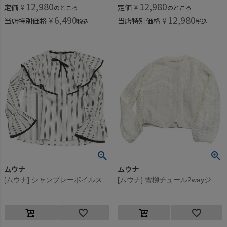
12,980
12,980
定価
¥
定価
¥
のところ
のところ
6,490
12,980
当店特別価格
¥
当店特別価格
¥
税込
税込
ムウナ
ムウナ
[ムウナ] シャンブレーボイルストライプケープ衿ブラウス シロ系(21)
[ムウナ] 雪柳チュール2wayジャケット シロ(1)