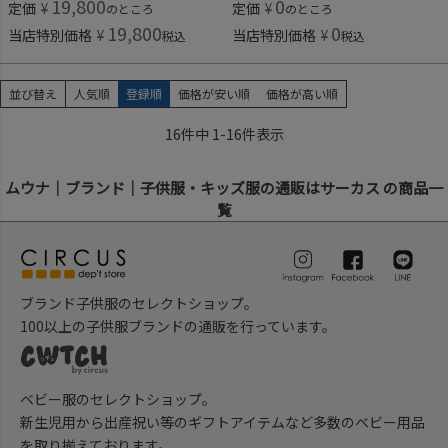
19,800
0
定価
¥
定価
¥
のところ
のところ
19,800
0
当店特別価格
¥
当店特別価格
¥
税込
税込
並び替え
人気順
登録順
価格が安い順
価格が高い順
16
件中
1
-
16
件表示
ムウナ｜ブランド｜子供服・キッズ服の通販はサーカス の商品一
覧
ブランド子供服のセレクトショップ。
100以上の子供服ブランドの通販を行っています。
ベビー服のセレクトショップ。
新生児用から出産祝い等のギフトアイテムなど多数のベビー用品
を取り揃えております。