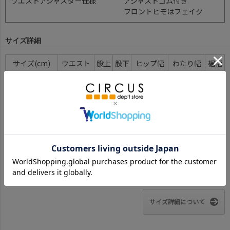
ウエストアジャスター仕様
アジャストゴム付き
フロントヒモはフェイク
サイズ詳細
サイズ(cm)
ウエスト
股上
股下
ヒップ幅
わたり幅
裾幅
M(110-120)
26
23.5
42
37
19.5
9
L(130-140)
27
26
53
40
22/24
10
XL(150-160)
30
29
63
44
25/28
11
F(160-170)
34
32
70
47
25/29
12
※BCはバックセンター（首から裾までの後中心）です。
※SNPはサイドネックポイント（肩から裾までの直線で計測した長
さ）です。
サイズ詳細について