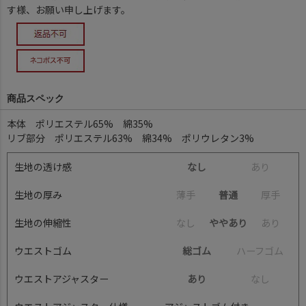
す様、お願い申し上げます。
商品スペック
本体 ポリエステル65% 綿35%
リブ部分 ポリエステル63% 綿34% ポリウレタン3%
生地の透け感
なし
あ
り
生地の厚み
薄
手
普通
厚
手
生地の伸縮性
な
し
ややあり
あ
り
ウエストゴム
総ゴム
ハ
ー
フ
ゴ
ム
ウエストアジャスター
あり
な
し