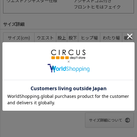
ウエストアジャスター仕様
アジャストゴム付き
フロントヒモはフェイク
サイズ詳細
サイズ(cm)
ウエスト
股上
股下
ヒップ幅
わたり幅
裾幅
M(110-120)
26
23.5
42
37
19.5
9
L(130-140)
27
26
53
40
22/24
10
XL(150-160)
30
29
63
44
25/28
11
F(160-170)
34
32
70
47
25/29
12
※BCはバックセンター（首から裾までの後中心）です。
※SNPはサイドネックポイント（肩から裾までの直線で計測した長
さ）です。
サイズ詳細について