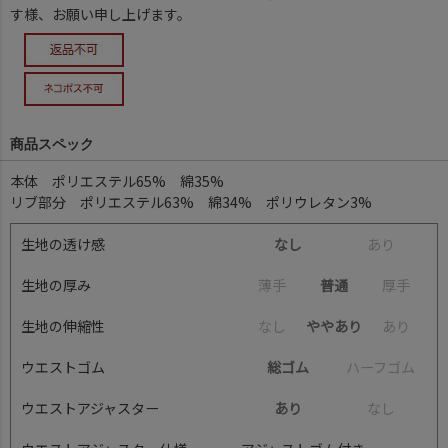
す様、お願い申し上げます。
商品スペック
本体 ポリエステル65% 綿35%
リブ部分 ポリエステル63% 綿34% ポリウレタン3%
生地の透け感
なし
あ
り
生地の厚み
薄
手
普通
厚
手
生地の伸縮性
な
し
ややあり
あ
り
ウエストゴム
総ゴム
ハ
ー
フ
ゴ
ム
ウエストアジャスター
あり
な
し