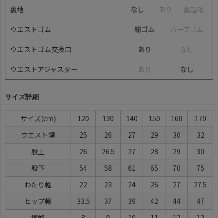
裏地
なし
あ
り
裏
起
毛
ウエストゴム
総ゴム
ハ
ー
フ
ゴ
ム
ウエストゴム交換口
あり
な
し
ウエストアジャスター
あ
り
なし
サイズ詳細
サイズ
120
130
140
150
160
170
ウエスト幅
25
26
27
29
30
32
股上
26
26.5
27
28
29
30
股下
54
58
61
65
70
75
わたり幅
22
23
24
26
27
27.5
ヒップ幅
33.5
37
39
42
44
47
裾幅
8
9
10
11
12
13