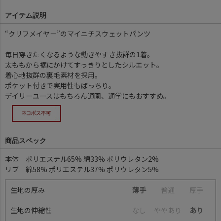
アイテム説明
“クリフメイヤー”のマイニチスウェットパンツ
毎日穿きたくなるような動きやすさ抜群の1着。
太ももから裾にかけてすっきりとしたシルエット。
着心地抜群の裏毛素材を採用。
ポケット付きで実用性もばっちり。
デイリーユースはもちろん通園、通学にもおすすめ。
商品スペック
本体 ポリエステル65% 綿33% ポリウレタン2%
リブ 綿58% ポリエステル37% ポリウレタン5%
生地の厚み
薄手
普
通
厚
手
生地の伸縮性
な
し
や
や
あ
り
あり