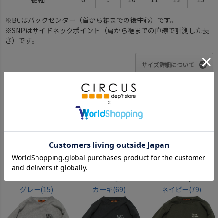
※BCはバックセンター（首から裾までの後中心）です。
※SNPはサイドネックポイント（肩から裾までの直線で計測した長
さ）です。
サイズ詳細について
Color
グレー(15)
カーキ(69)
ネイビー(79)