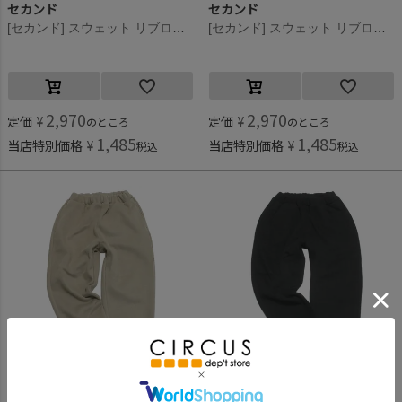
セカンド
セカンド
[セカンド] スウェット リブロングパンツ ネイビー(NV)
[セカンド] スウェット リブロングパンツ ブラック(BK)
2,970
2,970
定価
¥
定価
¥
のところ
のところ
1,485
1,485
当店特別価格
¥
当店特別価格
¥
税込
税込