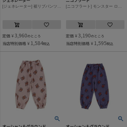
ジェネレーター
ニコフラート
[ジェネレーター] 裾リブパンツ ブラック(BK)
[ニコフラート] モンスター ロングパンツ ブラック(BK)
3,960
3,190
定価
¥
定価
¥
のところ
のところ
1,584
1,595
当店特別価格
¥
当店特別価格
¥
税込
税込
オーシャン＆グラウンド
オーシャン＆グラウンド