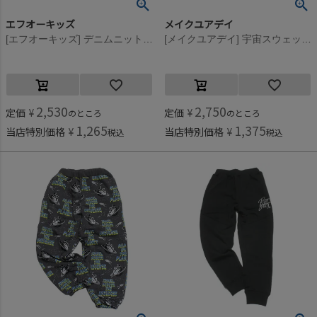
エフオーキッズ
メイクユアデイ
[エフオーキッズ] デニムニットロングパンツ ブルー
[メイクユアデイ] 宇宙スウェットパンツ カーキ(KK)
2,530
2,750
定価
¥
定価
¥
のところ
のところ
1,265
1,375
当店特別価格
¥
当店特別価格
¥
税込
税込