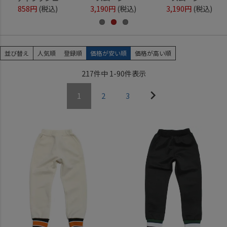
858円
(税込)
3,190円
(税込)
3,190円
(税込)
並び替え
人気順
登録順
価格が安い順
価格が高い順
217
件中
1
-
90
件表示
1
2
3