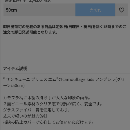
通常価格
税込
50cm
売切れ
即日出荷可の記載のある商品は定休日(日曜日・祝日)を除く15時までのご
注文で即日発送可能となります。
アイテム説明
“ サンキューニ プリュス エム”のcamouflage kids アンブレラ(グリ
ーン/50cm)
カモフラ柄に木製の持ち手が大人な印象の雨傘。
２面ビニール素材のクリア窓で視界が広く、安全です。
グラスファイバー骨を使用しており、
丈夫で軽いのが魅力的◎
指挟み防止カバーで安心してお使いいただけます。