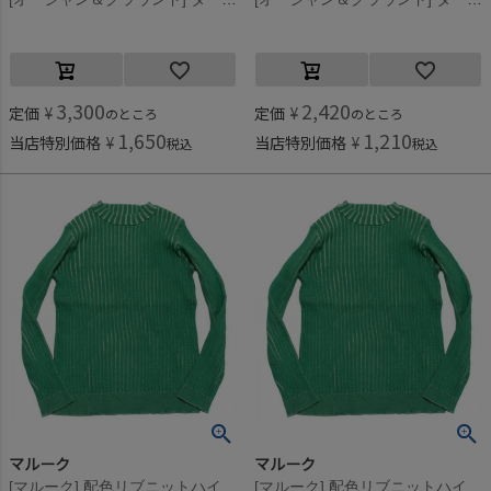
3,300
2,420
定価
¥
定価
¥
のところ
のところ
1,650
1,210
当店特別価格
¥
当店特別価格
¥
税込
税込
マルーク
マルーク
[マルーク] 配色リブニットハイネック グリーン系(29)
[マルーク] 配色リブニットハイネック グリーン系(29)