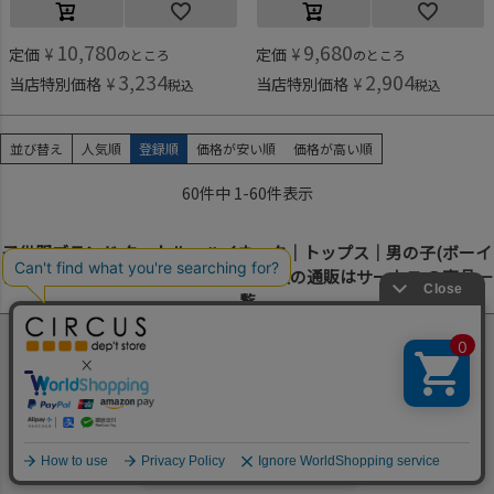
10,780
9,680
定価
¥
定価
¥
のところ
のところ
3,234
2,904
当店特別価格
¥
当店特別価格
¥
税込
税込
並び替え
人気順
登録順
価格が安い順
価格が高い順
60
件中
1
-
60
件表示
子供服ブランド タートル・ハイネック｜トップス｜男の子(ボーイ
ズ)・ユニセックス｜子供服・キッズ服の通販はサーカス の商品一
覧
ブランド子供服のセレクトショップ。
100以上の子供服ブランドの通販を行っています。
何かお探しですか？