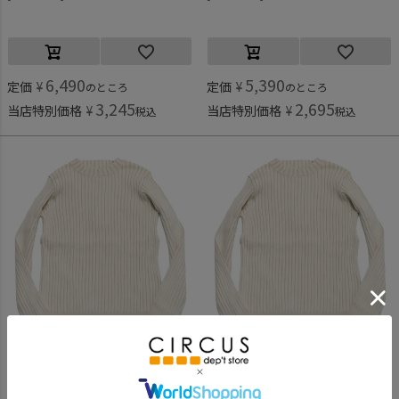
6,490
5,390
定価
¥
定価
¥
のところ
のところ
3,245
2,695
当店特別価格
¥
当店特別価格
¥
税込
税込
マルーク
マルーク
[マルーク] 配色リブニットハイネック シロ系(21)
[マルーク] 配色リブニットハイネック シロ系(21)