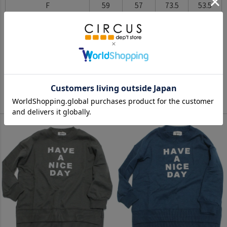
F
59
57
73.5
53.5
※BCはバックセンター（首から裾までの後中心）です。
※SNPはサイドネックポイント（肩から裾までの直線で計測した長
さ）です。
サイズ詳細について
Color