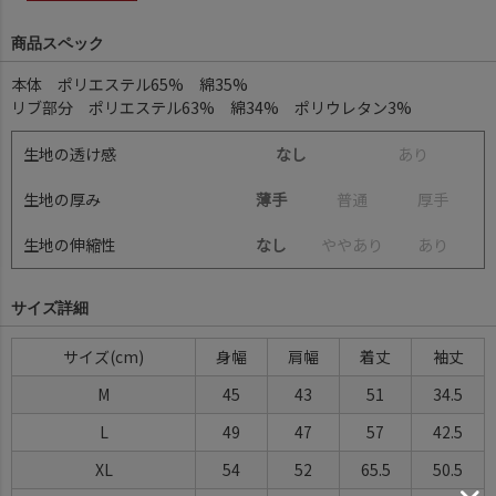
商品スペック
本体 ポリエステル65% 綿35%
リブ部分 ポリエステル63% 綿34% ポリウレタン3%
生地の透け感
なし
あ
り
生地の厚み
薄手
普
通
厚
手
生地の伸縮性
なし
や
や
あ
り
あ
り
サイズ詳細
サイズ
身幅
肩幅
着丈
袖丈
M
45
43
51
34.5
L
49
47
57
42.5
XL
54
52
65.5
50.5