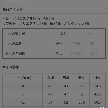
商品スペック
本体 ポリエステル65% 綿35%
リブ部分 ポリエステル63% 綿34% ポリウレタン3%
生地の透け感
なし
あ
り
生地の厚み
薄手
普
通
厚
手
生地の伸縮性
なし
や
や
あ
り
あ
り
サイズ詳細
サイズ
身幅
肩幅
着丈
袖丈
M
45
43
51
34.5
L
49
47
57
42.5
XL
54
52
65.5
50.5