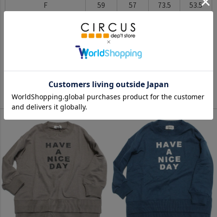
F
59
57
73.5
53.5
※BCはバックセンター（首から裾までの後中心）です。
※SNPはサイドネックポイント（肩から裾までの直線で計測した長
さ）です。
サイズ詳細について
Color