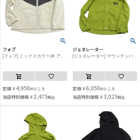
フォブ
ジェネレーター
[フォブ] ミックスカラーJK アイボリー(IV)
[ジェネレーター] マウンテンパーカー イエローグリーン(YG)
4,950
6,050
定価
¥
定価
¥
のところ
のところ
2,475
3,025
当店特別価格
¥
当店特別価格
¥
税込
税込