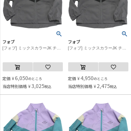
フォブ
フォブ
[フォブ] ミックスカラーJK チャコールグレー(CG)
[フォブ] ミックスカラーJK チャコールグレー(CG)
6,050
4,950
定価
¥
定価
¥
のところ
のところ
3,025
2,475
当店特別価格
¥
当店特別価格
¥
税込
税込