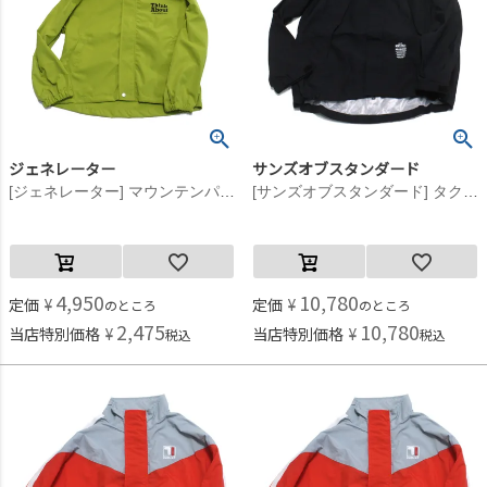
ジェネレーター
サンズオブスタンダード
[ジェネレーター] マウンテンパーカー イエローグリーン(YG)
[サンズオブスタンダード] タクティカルジャケット ブラック(09)
4,950
10,780
定価
¥
定価
¥
のところ
のところ
2,475
10,780
当店特別価格
¥
当店特別価格
¥
税込
税込