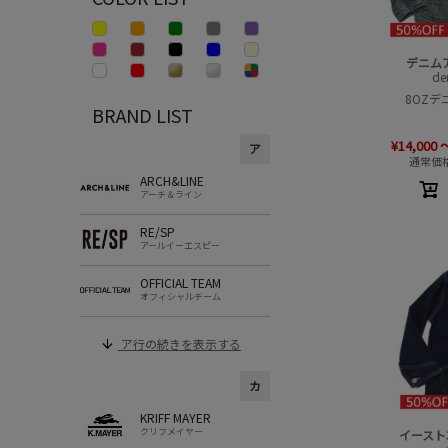
デニム
de
8OZデ
BRAND LIST
¥
14,000
ア
通常価
ARCH&LINE
アーチ＆ライン
RE/SP
アールイーエスピー
OFFICIAL TEAM
オフィシャルチーム
ア行の続きを表示する
カ
KRIFF MAYER
クリフメイヤー
イースト