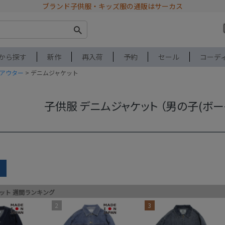
ブランド子供服・キッズ服の通販はサーカス
から探す
新作
再入荷
予約
セール
コーデ
アウター
デニムジャケット
子供服 デニムジャケット （男の子(ボー
earch
ケット
ット 週間ランキング
ブランド
アイテム
2
3
サイズ
性別