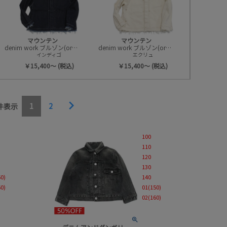
柄
並び順
マウンテン
マウンテン
denim work ブルゾン(organic cotton)
denim work ブルゾン(organic cotton)
インディゴ
エクリュ
￥15,400～ (税込)
￥15,400～ (税込)
1
2
件表示
100
110
120
130
50)
140
60)
01(150)
02(160)