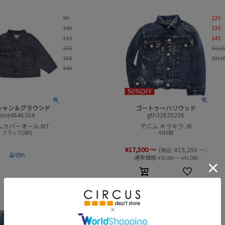
90
125
100
135
110
145
120
01(1
130
02(1
140
シャン＆グラウンド
ゴートゥーハリウッド
oce4646304
gth32620206
ムカバーオールJKT
デニム キラキラ JK
ブラック(BK)
4NV紺
¥
17,500
～
(
¥
19,250
～
税込:
)
品切れ
通常価格
¥
35,000
～
¥
41,000
125
115
135
125
145
135