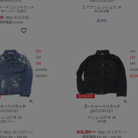
eeh49551032
dem22580205
ラーデニムジャケット
エアデニム シシュウ JK
オインディゴ(BID)
44LBL淡青
00
(
¥
10,340
税込:
)
品切れ
通常価格
¥
18,800
125
125
135
135
145
145
01(150)
01(1
02(160)
02(1
トゥーハリウッド
ゴートゥーハリウッド
th32580202
gth32580202
ム ロデオ JK
デニム ロデオ JK
14BLブルー
4NV紺
～
¥
16,250
～
(
¥
17,875
～
(
¥
17,875
～
税込:
税込:
)
)
格
通常価格
¥
32,500
～
¥
39,500
¥
32,500
～
¥
39,500