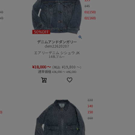
145
50)
01(150)
60)
02(160)
デニムアンドダンガリー
dem22620207
エアリーデニム シシュウ JK
14BLブルー
¥
18,000
～
(
¥
19,800
～
税込:
)
通常価格
¥
36,000
～
¥
46,000
130
140
0)
150
160