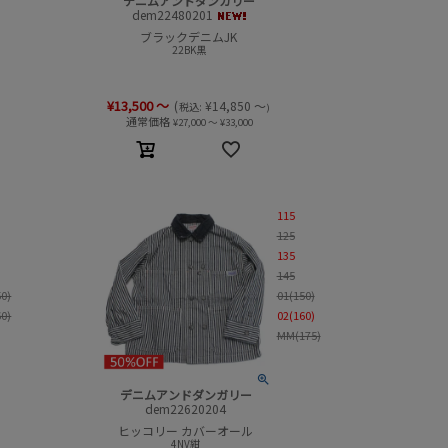
デニムアンドダンガリー
dem22480201
ブラックデニムJK
22BK黒
¥
13,500
～
(
¥
14,850
～
税込:
)
通常価格
¥
27,000
～
¥
33,000
115
125
135
145
50)
01(150)
60)
02(160)
MM(175)
デニムアンドダンガリー
dem22620204
ヒッコリー カバーオール
4NV紺