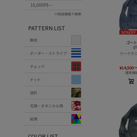
10,000円
～
※税抜価格で検索
PATTERN LIST
無地
ゴー
g
ボーダー・ストライプ
ワークデニ
チェック
¥
14,500
通常価
ドット
迷彩
花柄・ボタニカル柄
総柄
COLOR LIST