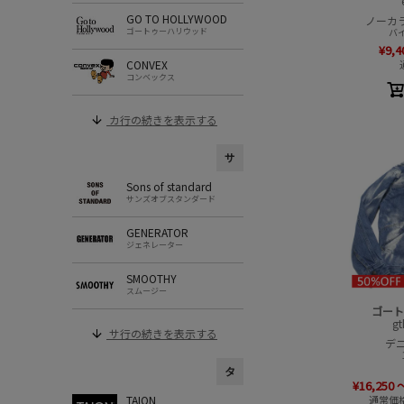
GO TO HOLLYWOOD
ノーカ
バイ
ゴートゥーハリウッド
¥
9,4
CONVEX
コンベックス
カ行の続きを表示する
サ
Sons of standard
サンズオブスタンダード
GENERATOR
ジェネレーター
SMOOTHY
スムージー
ゴー
g
サ行の続きを表示する
デニ
タ
¥
16,250
通常価
TAION