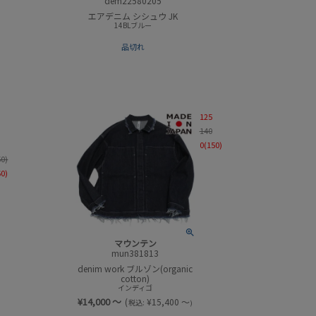
dem22580205
エアデニム シシュウ JK
14BLブルー
品切れ
125
140
0(150)
50)
60)
マウンテン
mun381813
denim work ブルゾン(organic
cotton)
インディゴ
¥
14,000
～
(
¥
15,400
～
税込:
)