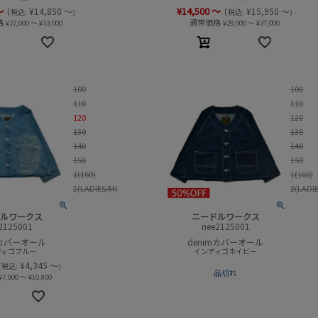
～
¥
14,500
～
(
¥
14,850
～
(
¥
15,950
～
税込:
税込:
)
)
格
通常価格
¥
27,000
～
¥
33,000
¥
29,000
～
¥
37,000
100
100
110
110
120
120
130
130
140
140
150
150
1(160)
1(160)
2(LADIES/M)
2(LADI
ルワークス
ニードルワークス
2125001
nee2125001
mカバーオール
denimカバーオール
ディゴブルー
インディゴネイビー
(
¥
4,345
～
税込:
)
品切れ
¥
7,900
～
¥
10,800