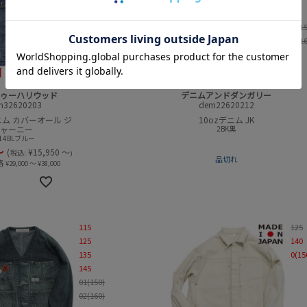
01(150)
145
02(160)
01(1
02(1
トゥーハリウッド
デニムアンドダンガリー
th32620203
dem22620212
ム カバーオール ジ
10ozデニム JK
ャーニー
2BK黒
14BLブルー
～
(
¥
15,950
～
税込:
)
品切れ
格
¥
29,000
～
¥
38,000
115
125
125
140
135
0(15
145
01(150)
02(160)