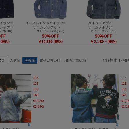
販売中／予約受付中
カラー
セール商品
セール率
イーストエンドハイランダーズ
イーストエンドハイランダーズ
メイクユアデイ
ノーカラーデニムジャケット
デニムジャケット
デニムブルゾン
ゴ(BID)
ストーンバイオ(STB)
ネイビーブルー(NB)
OFF
50%OFF
50%OFF
 (税込)
￥10,890 (税込)
￥2,145～ (税込)
検索
117
件中
1
-
90
替え
人気順
登録順
価格が安い順
価格が高い順
115
115
125
125
135
135
145
145
01(150)
01(1
02(160)
02(1