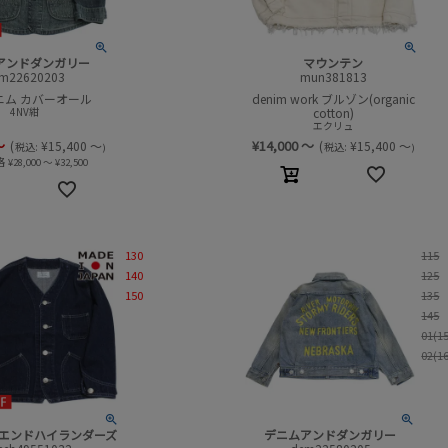
アンドダンガリー
マウンテン
m22620203
mun381813
ニム カバーオール
denim work ブルゾン(organic
4NV紺
cotton)
エクリュ
～
¥
14,000
～
(
¥
15,400
～
(
¥
15,400
～
税込:
税込:
)
)
格
¥
28,000
～
¥
32,500
130
115
140
125
150
135
145
01(1
02(1
エンドハイランダーズ
デニムアンドダンガリー