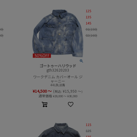
125
135
145
50)
01(150)
60)
02(160)
ゴートゥーハリウッド
gth32620203
ワークデニム カバーオール ジ
ャーニー
44LBL淡青
¥
14,500
～
(
¥
15,950
～
税込:
)
通常価格
¥
29,000
～
¥
38,000
115
125
135