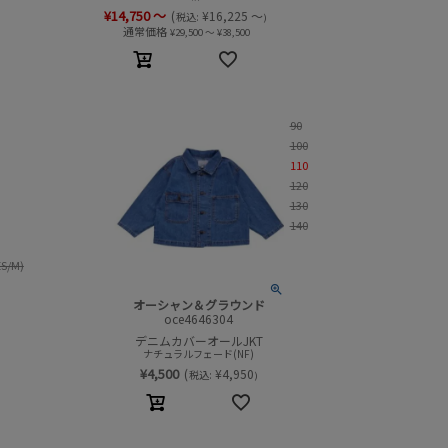
¥
14,750
～
(
¥
16,225
～
税込:
)
通常価格
¥
29,500
～
¥
38,500
90
100
110
120
130
140
ES/M)
オーシャン＆グラウンド
oce4646304
デニムカバーオールJKT
ナチュラルフェード(NF)
¥
4,500
(
¥
4,950
税込:
)