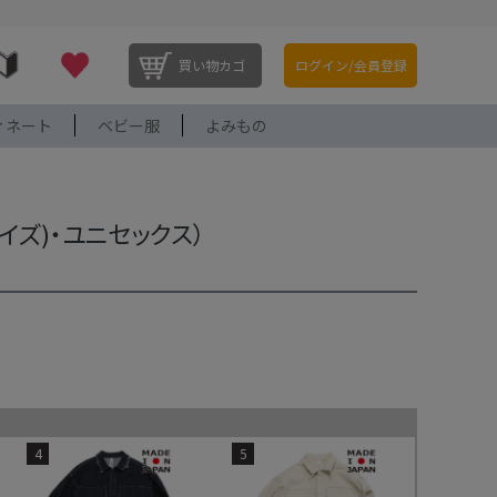
買い物カゴ
ログイン/会員登録
ィネート
ベビー服
よみもの
イズ)・ユニセックス）
4
5
価格