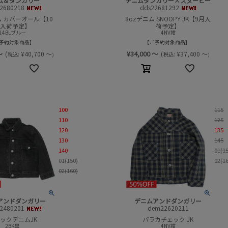
ム＆ダンガリー
デニムダンガリー×スヌーピー
2680218
dds22681292
ム カバーオール【10
8ozデニム SNOOPY JK【9月入
月入荷予定】
荷予定】
14BLブルー
4NV紺
予約対象商品
ご予約対象商品
～
¥
34,000
～
(
¥
40,700
～
(
¥
37,400
～
税込:
税込:
)
)
100
115
110
125
120
135
130
145
140
01(1
01(150)
02(1
02(160)
アンドダンガリー
デニムアンドダンガリー
2480201
dem22620211
ックデニムJK
パラカチェック JK
2BK黒
4NV紺