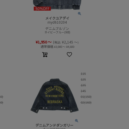
メイクユアデイ
myd610204
デニムブルゾン
ネイビーブルー(NB)
¥
1,950
～
(
¥
2,145
～
税込:
)
通常価格
¥
3,900
～
¥
4,600
115
125
135
145
50)
01(150)
60)
02(160)
デニムアンドダンガリー