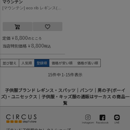
マウンテン
[マウンテン] eco rib レギンス(re-cotton) ヘザーグレー
8,800
定価
¥
のところ
8,800
当店特別価格
¥
税込
並び替え
人気順
登録順
価格が安い順
価格が高い順
15
件中
1
-
15
件表示
子供服ブランド レギンス・スパッツ｜パンツ｜男の子(ボーイ
ズ)・ユニセックス｜子供服・キッズ服の通販はサーカス の商品一
覧