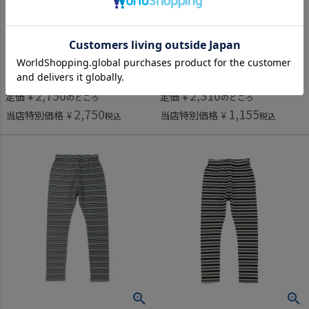
オーシャン＆グラウンド
オーシャン＆グラウンド
[オーシャン＆グラウンド] ジャガードフレアパンツ ブラック(BK)
[オーシャン＆グラウンド] ストレッチワッフルボーダーレギンス オリーブ(OL)
2,750
2,310
定価
¥
定価
¥
のところ
のところ
2,750
1,155
当店特別価格
¥
当店特別価格
¥
税込
税込