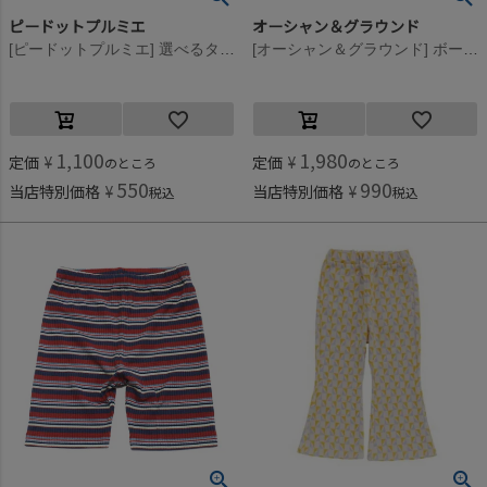
ピードットプルミエ
オーシャン＆グラウンド
[ピードットプルミエ] 選べるタイプイロチ買いしたいハーフスパッツ ブラック(BK)
[オーシャン＆グラウンド] ボーダーサイクルショーツ オレンジ(OR)
1,100
1,980
定価
¥
定価
¥
のところ
のところ
550
990
当店特別価格
¥
当店特別価格
¥
税込
税込