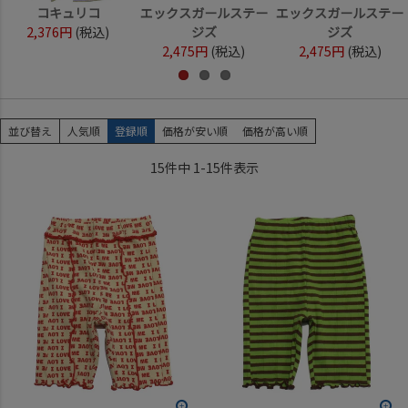
コキュリコ
エックスガールステー
エックスガールステー
2,376円
(税込)
ジズ
ジズ
2,475円
(税込)
2,475円
(税込)
並び替え
人気順
登録順
価格が安い順
価格が高い順
15
件中
1
-
15
件表示