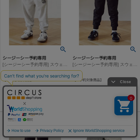
シージーシー予約専用
シージーシー予約専用
[シージーシー予約専用] スウェットパンツ【9月入荷予定】 杢グレー(TG)
[シージーシー予約専用] スウェットパンツ【9月入荷予定】 ブラック(BK)
ご予約対象商品
ご予約対象商品
3,520
3,960
予約販売価格
¥
予約販売価格
¥
税込
税込
何かお探しですか？