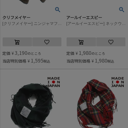
クリフメイヤー
アールイーエスピー
[クリフメイヤー] ニンジャマフラー モカ(25)
[アールイーエスピー] ネックウォーマー ブラック
3,190
1,980
定価
¥
定価
¥
のところ
のところ
1,595
1,980
当店特別価格
¥
当店特別価格
¥
税込
税込