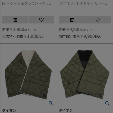
[オーシャン＆グラウンドグッズ] キルトスナップマフラー オリーブ(OL)
[タイオン] ミリタリー リバーシブル ダウンストール コヨーテ×ベージュ(CBG)
1,980
9,900
定価
¥
定価
¥
のところ
のところ
1,980
9,900
当店特別価格
¥
当店特別価格
¥
税込
税込
タイオン
タイオン