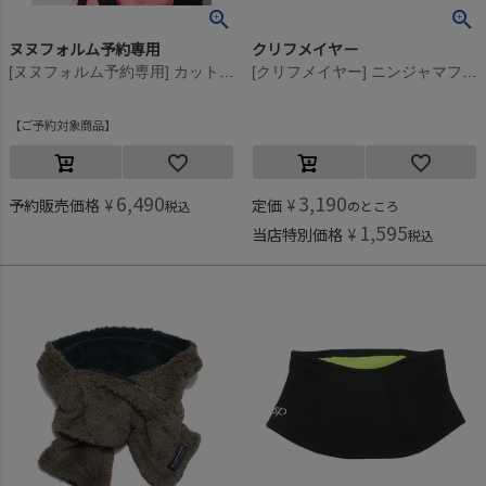
ヌヌフォルム予約専用
クリフメイヤー
[ヌヌフォルム予約専用] カットストール【9月下旬入荷予定】 ブラック
[クリフメイヤー] ニンジャマフラー カーキ(69)
ご予約対象商品
6,490
3,190
予約販売価格
¥
定価
¥
税込
のところ
1,595
当店特別価格
¥
税込