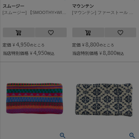
スムージー
マウンテン
[スムージー] 【SMOOTHY×WIND AND SEA】SEAミックスチェックリングマフラー ミックスチェック
[マウンテン] ファーストール シルバーミックス
4,950
8,800
定価
¥
定価
¥
のところ
のところ
4,950
8,800
当店特別価格
¥
当店特別価格
¥
税込
税込