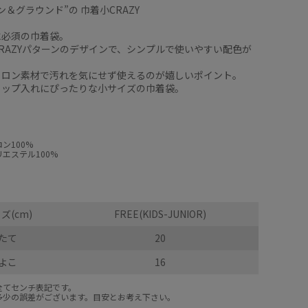
ン＆グラウンド”の 巾着小CRAZY
に必須の巾着袋。
RAZYパターンのデザインで、シンプルで使いやすい配色が
。
イロン素材で汚れを気にせず使えるのが嬉しいポイント。
コップ入れにぴったりな小サイズの巾着袋。
ン100%
エステル100%
ズ(cm)
FREE(KIDS-JUNIOR)
たて
20
よこ
16
全てセンチ表記です。
多少の誤差がございます。目安とお考え下さい。