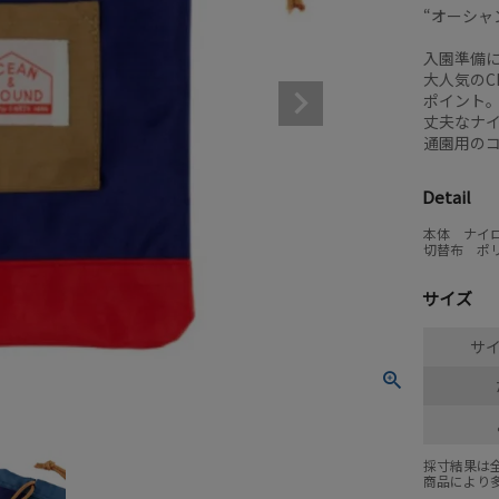
“オーシャ
入園準備
大人気のC
ポイント
丈夫なナ
通園用の
Detail
本体 ナイロ
切替布 ポリ
サイズ
サイ
採寸結果は
商品により