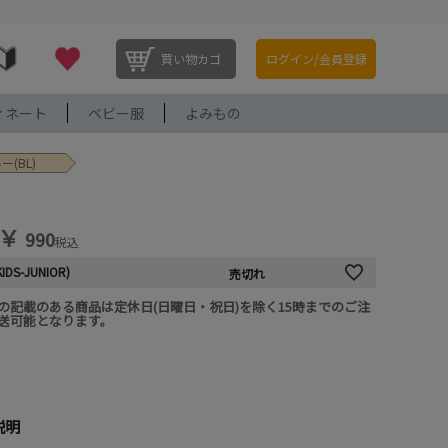
買い物カゴ
ログイン/会員登録
ィネート
ベビー服
よみもの
(BL)
￥
990
税込
KIDS-JUNIOR)
売切れ
の記載のある商品は定休日(日曜日・祝日)を除く15時までのご注
送可能となります。
説明