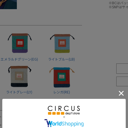
※BCはバ
※SNPは
エメラルドグリーン(EG)
ライトブルー(LB)
ライトグレー(LY)
レンガ(RE)