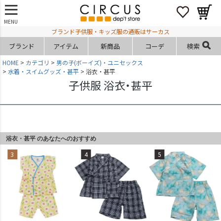
MENU
ブランド子供服・キッズ服の通販はサーカス
ブランド
アイテム
新商品
コーデ
検索
HOME
カテゴリ
男の子(ボーイズ)・ユニセックス
水着・スイムグッズ・甚平
浴衣・甚平
子供服 浴衣・甚平
浴衣・甚平 のあなたへのおすすめ
3
4
5