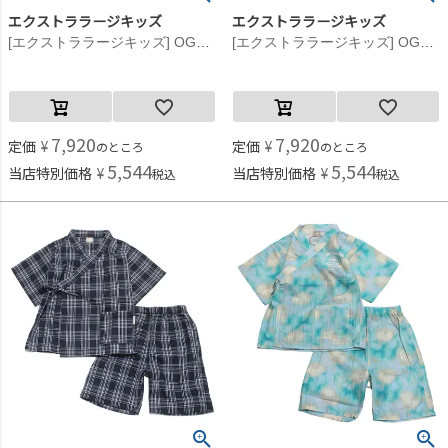
エクストララージキッズ
エクストララージキッズ
[エクストララージキッズ] OGプリント甚平 チャコール(81)
[エクストララージキッズ] OGプリント甚平 カーキ(41)
7,920
7,920
定価
¥
定価
¥
のところ
のところ
5,544
5,544
当店特別価格
¥
当店特別価格
¥
税込
税込