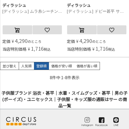
ディラッシュ
ディラッシュ
[ディラッシュ] ムラ糸シーチング甚平 ネイビー(NB)
[ディラッシュ] ドビー甚平 サックス(SS)
4,290
4,290
定価
¥
定価
¥
のところ
のところ
1,716
1,716
当店特別価格
¥
当店特別価格
¥
税込
税込
並び替え
人気順
登録順
価格が安い順
価格が高い順
8
件中
1
-
8
件表示
子供服ブランド 浴衣・甚平｜水着・スイムグッズ・甚平｜男の子
(ボーイズ)・ユニセックス｜子供服・キッズ服の通販はサー の商
品一覧