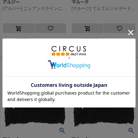
アルジー
マルーク
[アルジー] ニュアンスラインニット オフホワイト(OW)
[マルーク] てんてんジャガードニットボトルネックTシャツ クロ(4)
6,589
6,490
定価
¥
定価
¥
のところ
のところ
3,294
3,245
当店特別価格
¥
当店特別価格
¥
税込
税込