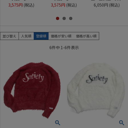
3,575円
(税込)
3,575円
(税込)
6,050円
(税込)
並び替え
人気順
登録順
価格が安い順
価格が高い順
6
件中
1
-
6
件表示