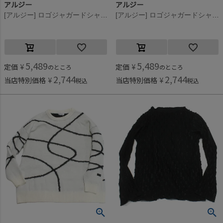
アルジー
アルジー
[アルジー] ロゴジャガードシャギーニット レッド(RR)
[アルジー] ロゴジャガードシャギーニット オフホワイト(OW)
5,489
5,489
定価
¥
定価
¥
のところ
のところ
2,744
2,744
当店特別価格
¥
当店特別価格
¥
税込
税込