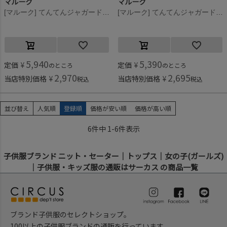
マルーク
マルーク
[マルーク] てんてんジャガードニットボトルネックTシャツ クロ(4)
[マルーク] てんてんジャガードニットボトルネックTシャツ クロ(4)
5,940
5,390
定価
¥
定価
¥
のところ
のところ
2,970
2,695
当店特別価格
¥
当店特別価格
¥
税込
税込
並び替え
人気順
登録順
価格が安い順
価格が高い順
6
件中
1
-
6
件表示
子供服ブランド ニット・セーター｜トップス｜女の子(ガールズ)
｜子供服・キッズ服の通販はサーカス の商品一覧
ブランド子供服のセレクトショップ。
100以上の子供服ブランドの通販を行っています。