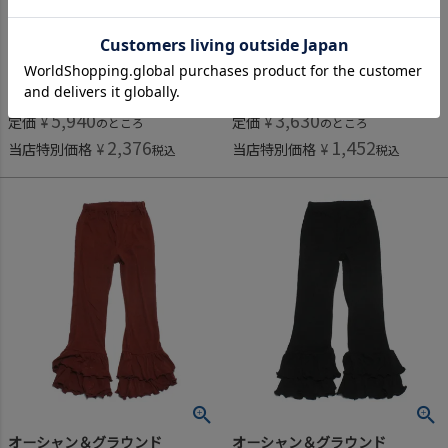
[コキュリコ] Vague パンツ ブラック(1)
[オーシャン＆グラウンド] フリルパンツ ブラウン(BR)
5,940
3,630
定価
¥
定価
¥
のところ
のところ
2,376
1,452
当店特別価格
¥
当店特別価格
¥
税込
税込
オーシャン＆グラウンド
オーシャン＆グラウンド