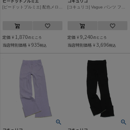
ピードットプルミエ
コキュリコ
[ピードットプルミエ] 配色メロウのストレッチリブフレアパンツ ブラック(BK)
[コキュリコ] Vague パンツ フジ(123)
1,870
9,240
定価
¥
定価
¥
のところ
のところ
935
3,696
当店特別価格
¥
当店特別価格
¥
税込
税込