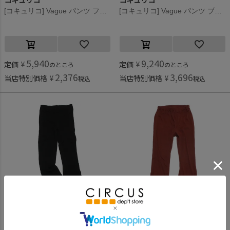
コキュリコ
コキュリコ
[コキュリコ] Vague パンツ フジ(123)
[コキュリコ] Vague パンツ ブラック(1)
5,940
9,240
定価
¥
定価
¥
のところ
のところ
2,376
3,696
当店特別価格
¥
当店特別価格
¥
税込
税込
コキュリコ
オーシャン＆グラウンド