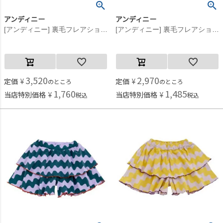
アンディニー
アンディニー
[アンディニー] 裏毛フレアショーツ ホワイト(WH)
[アンディニー] 裏毛フレアショーツ ホワイト(WH)
3,520
2,970
定価
¥
定価
¥
のところ
のところ
1,760
1,485
当店特別価格
¥
当店特別価格
¥
税込
税込