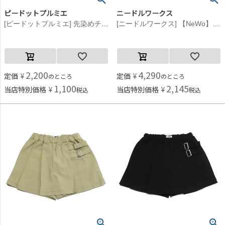
ピードットプルミエ
ニードルワークス
[ピードットプルミエ] 先染めチェックのフリフリフリルパンツ ブラック(BK)
[ニードルワークス] 【NeWo】プリーツスコート ベージュ
2,200
4,290
定価
¥
定価
¥
のところ
のところ
1,100
2,145
当店特別価格
¥
当店特別価格
¥
税込
税込