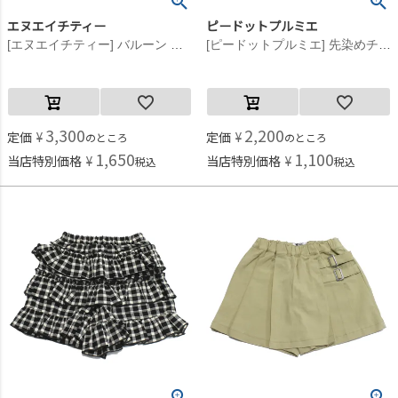
エヌエイチティー
ピードットプルミエ
[エヌエイチティー] バルーン パンツ ブラック(BK)
[ピードットプルミエ] 先染めチェックのフリフリフリルパンツ レッド(RR)
3,300
2,200
定価
¥
定価
¥
のところ
のところ
1,650
1,100
当店特別価格
¥
当店特別価格
¥
税込
税込