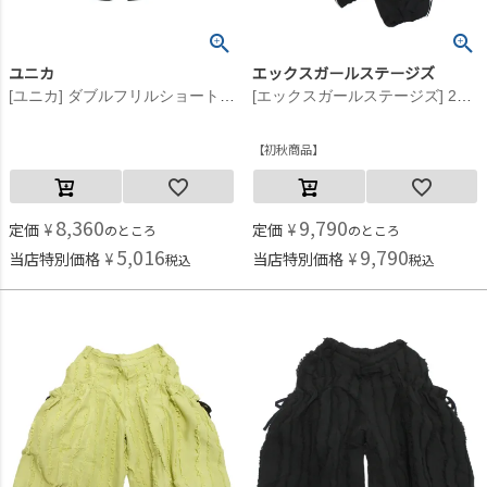
ユニカ
エックスガールステージズ
[ユニカ] ダブルフリルショートパンツ ブラック(4)
[エックスガールステージズ] 2WAYシャカシャカパンツ クロ(80)
初秋商品
8,360
9,790
定価
¥
定価
¥
のところ
のところ
5,016
9,790
当店特別価格
¥
当店特別価格
¥
税込
税込