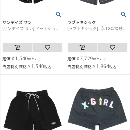
サンデイズ サン
ラブトキシック
[サンデイズ サン] ドットショートパンツ ブラック(BK)
[ラブトキシック] 【LTXC/冷感/UV/撥水】水陸両用パンツ グレー(82)
1,540
3,729
定価
¥
定価
¥
のところ
のところ
1,540
1,864
当店特別価格
¥
当店特別価格
¥
税込
税込