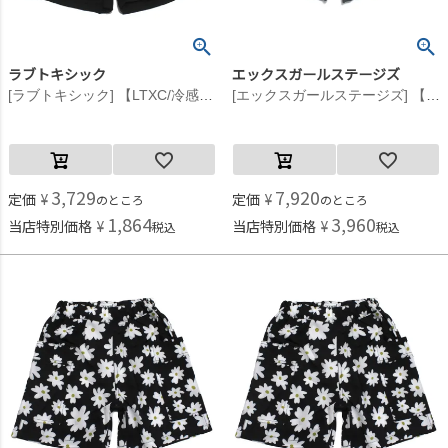
ラブトキシック
エックスガールステージズ
[ラブトキシック] 【LTXC/冷感/UV/撥水】水陸両用パンツ クロ(80)
[エックスガールステージズ] 【遮熱・接触冷感・吸水速乾】総柄ショートパンツ クロ(80)
3,729
7,920
定価
¥
定価
¥
のところ
のところ
1,864
3,960
当店特別価格
¥
当店特別価格
¥
税込
税込