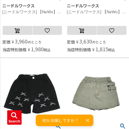
ニードルワークス
ニードルワークス
[ニードルワークス] 【NeWo】プリーツスコート ブラック
[ニードルワークス] 【NeWo】リボンショートパンツ ブラック
3,960
3,630
定価
¥
定価
¥
のところ
のところ
1,980
1,815
当店特別価格
¥
当店特別価格
¥
税込
税込
何かお探しですか？