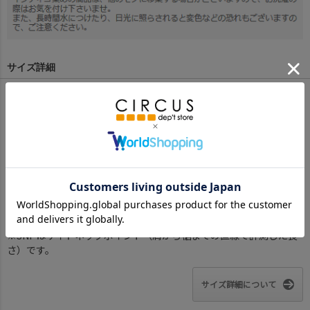
サイズ詳細
サイズ(cm)
100
110
120
130
140
1
2
着丈(BNP)
44
48.5
51.5
55
59
68.5
71
着丈(BC)
41
45
48
52
55.5
64.5
67
身幅
41
43.5
25.5
49
52.5
60
62
肩幅
44.5
48.5
55.5
55.5
59.5
69
72
※BCはバックセンター（首から裾までの後中心）です。
※SNPはサイドネックポイント（肩から裾までの直線で計測した長
さ）です。
サイズ詳細について