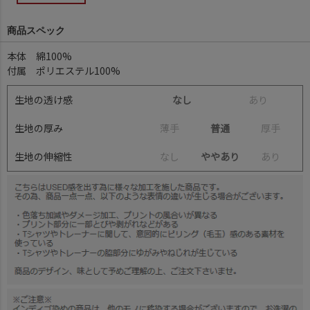
商品スペック
本体 綿100%
付属 ポリエステル100%
生地の透け感
なし
あ
り
生地の厚み
薄
手
普通
厚
手
生地の伸縮性
な
し
ややあり
あ
り