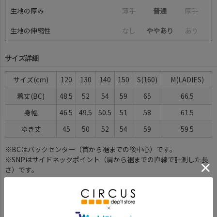
生地の厚み
薄
手
普通
厚
手
生地の伸縮性
な
し
ややあり
あ
り
サイズ詳細
サイズ(cm)
120
130
140
150
S(160)
M(LADIES)
着丈(BC)
48.5
52
54
59
65
66.5
身幅
46.5
49.5
50.5
51
58
61.5
ゆき丈
45
50
52
54
59
59.5
※BCはバックセンター（首から裾までの後中心）です。
※SNPはサイドネックポイント（肩から裾までの直線で計測した長
さ）です。
サイズ詳細について