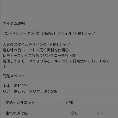
アイテム説明
“ニードルワークス”の【NeWo】スマイル7分袖Tシャツ
人気のスマイルデザインの7分袖Tシャツ。
着心地の良いコットン天竺素材を使用◎
レディースサイズもありリンクコーデも可能。
着回しやすく、ゆとりのあるシルエットで日常使いにおすすめで
す。
商品スペック
本体 綿100%
リブ 綿95% ポリウレタン5%
丈感・シルエット
七分袖
生地の透け感
なし
あ
り