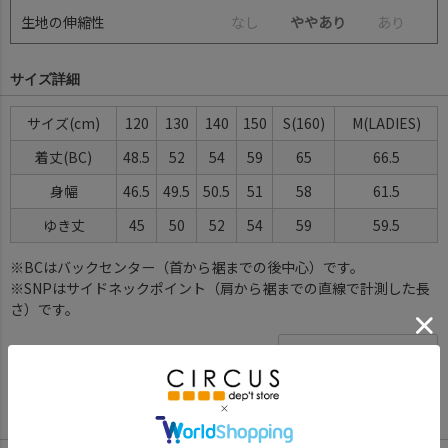
生地の伸縮性
な
し
ややあり
あ
り
サイズ詳細
サイズ(cm)
120
130
140
150
S(160)
M(LADIES)
着丈(BC)
48.5
52
54
59
65
66.5
身幅
46.5
49.5
50.5
51
58
61.5
ゆき丈
45
50
52
54
59
59.5
※BCはバックセンター（首から裾までの後中心）です。
※SNPはサイドネックポイント（肩から裾までの直線で計測した長
さ）です。
サイズ詳細について
Color