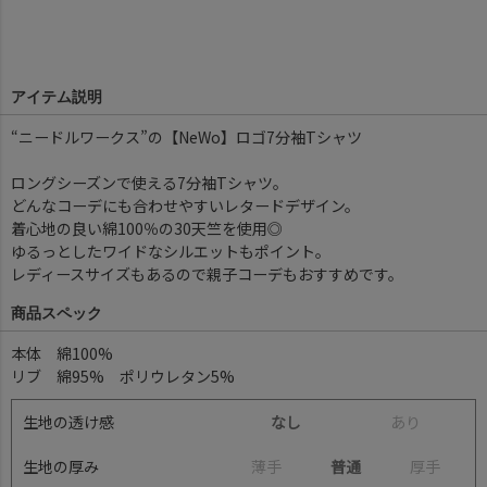
アイテム説明
“ニードルワークス”の【NeWo】ロゴ7分袖Tシャツ
ロングシーズンで使える7分袖Tシャツ。
どんなコーデにも合わせやすいレタードデザイン。
着心地の良い綿100％の30天竺を使用◎
ゆるっとしたワイドなシルエットもポイント。
レディースサイズもあるので親子コーデもおすすめです。
商品スペック
本体 綿100%
リブ 綿95% ポリウレタン5%
生地の透け感
なし
あ
り
生地の厚み
薄
手
普通
厚
手