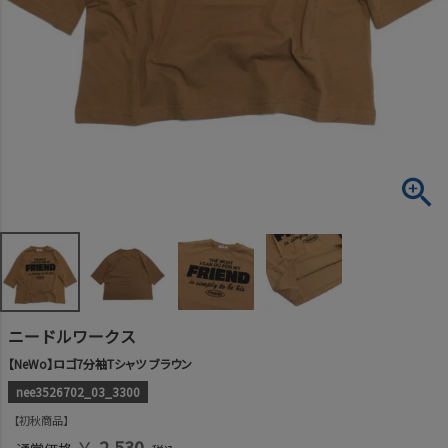
ニードルワークス
【NeWo】ロゴ7分袖Tシャツ ブラウン
nee3526702_03_3300
初秋商品
￥
2,530