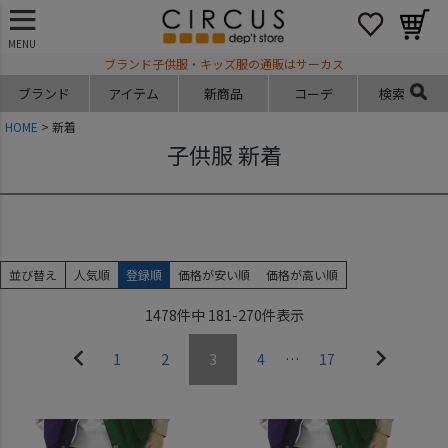
MENU
ブランド子供服・キッズ服の通販はサーカス
ブランド
アイテム
新商品
コーデ
検索
HOME
新着
子供服 新着
並び替え
人気順
登録順
価格が安い順
価格が高い順
1478
件中
181
-
270
件表示
1
2
3
4
…
17