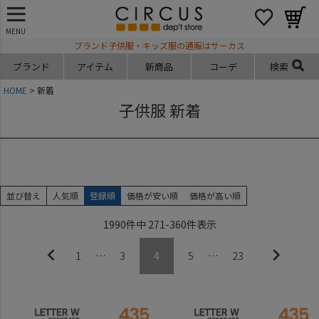
MENU
ブランド子供服・キッズ服の通販はサーカス
ブランド
アイテム
新商品
コーデ
検索
HOME
新着
子供服 新着
並び替え
人気順
登録順
価格が安い順
価格が高い順
1990
件中
271
-
360
件表示
1
…
3
4
5
…
23