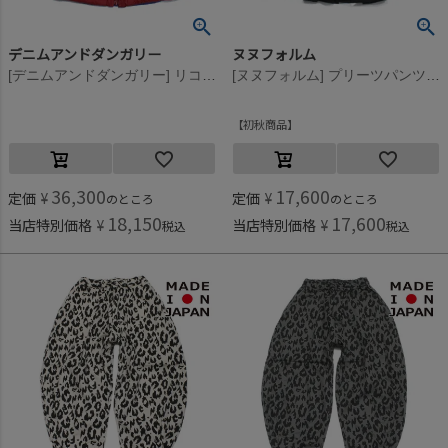
デニムアンドダンガリー
ヌヌフォルム
[デニムアンドダンガリー] リコンフィータフタ パーカー 5R赤
[ヌヌフォルム] プリーツパンツ ブラック
初秋商品
36,300
17,600
定価
¥
定価
¥
のところ
のところ
18,150
17,600
当店特別価格
¥
当店特別価格
¥
税込
税込