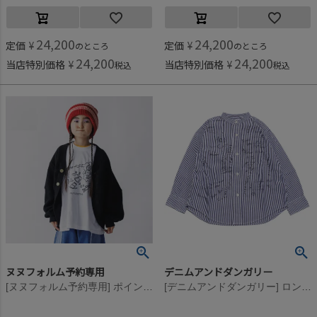
24,200
24,200
定価
¥
定価
¥
のところ
のところ
24,200
24,200
当店特別価格
¥
当店特別価格
¥
税込
税込
ヌヌフォルム予約専用
デニムアンドダンガリー
[ヌヌフォルム予約専用] ポインテッドスリーブカーディガン【10月下旬入荷予定】 ブラック
[デニムアンドダンガリー] ロンドンストライプ ラクガキ シャツ 4NV紺