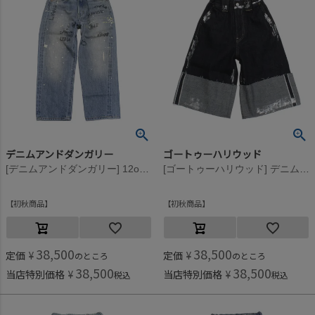
デニムアンドダンガリー
ゴートゥーハリウッド
[デニムアンドダンガリー] 12ozHOME MADEデニム ラクガキ LPN 44LBL淡青
[ゴートゥーハリウッド] デニム オリカエシ キラキラ ジョーツ 4NV紺
初秋商品
初秋商品
38,500
38,500
定価
¥
定価
¥
のところ
のところ
38,500
38,500
当店特別価格
¥
当店特別価格
¥
税込
税込