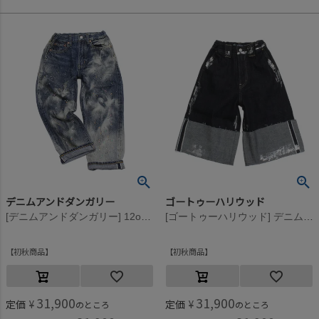
デニムアンドダンガリー
ゴートゥーハリウッド
[デニムアンドダンガリー] 12ozHOME MADEデニム ペンキヨゴシ 5P LPN 14BLブルー
[ゴートゥーハリウッド] デニム オリカエシ キラキラ ジョーツ 4NV紺
初秋商品
初秋商品
31,900
31,900
定価
¥
定価
¥
のところ
のところ