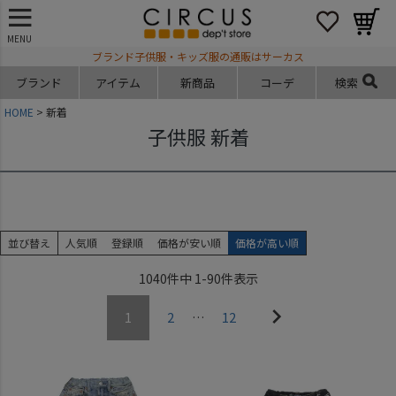
MENU
ブランド子供服・キッズ服の通販はサーカス
ブランド
アイテム
新商品
コーデ
検索
HOME
新着
子供服 新着
並び替え
人気順
登録順
価格が安い順
価格が高い順
1040
件中
1
-
90
件表示
1
2
…
12