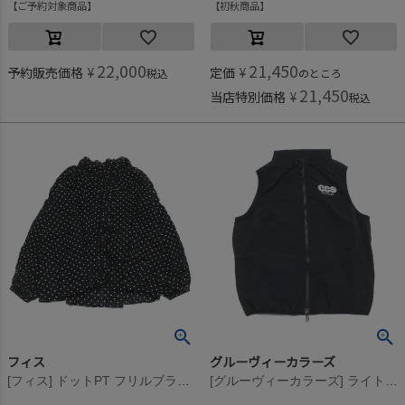
ご予約対象商品
初秋商品
22,000
21,450
予約販売価格
¥
定価
¥
税込
のところ
21,450
当店特別価格
¥
税込
フィス
グルーヴィーカラーズ
[フィス] ドットPT フリルブラウス 2BK黒
[グルーヴィーカラーズ] ライトシェル S タフタ VEST 2BK黒