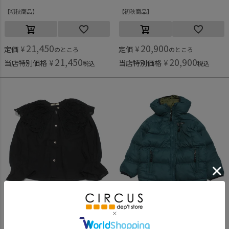
初秋商品
初秋商品
21,450
20,900
定価
¥
定価
¥
のところ
のところ
21,450
20,900
当店特別価格
¥
当店特別価格
¥
税込
税込
フィス
デニムアンドダンガリー
[フィス] カットワーク ブラウス 2BK黒
[デニムアンドダンガリー] リコンフィータフタ パーカー 8GNグリーン