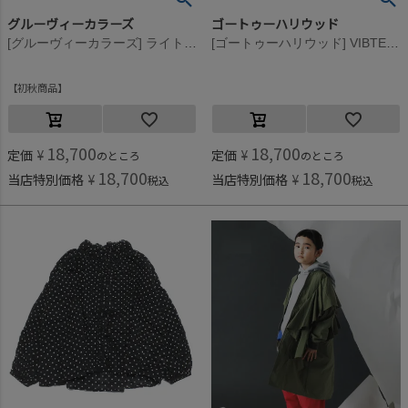
グルーヴィーカラーズ
ゴートゥーハリウッド
[グルーヴィーカラーズ] ライトシェル S タフタ VEST 2BK黒
[ゴートゥーハリウッド] VIBTEX パジャマ シャツ 6Pピンク
初秋商品
18,700
18,700
定価
¥
定価
¥
のところ
のところ
18,700
18,700
当店特別価格
¥
当店特別価格
¥
税込
税込