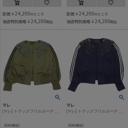
24,200
24,200
定価
¥
定価
¥
のところ
のところ
24,200
24,200
当店特別価格
¥
当店特別価格
¥
税込
税込
マレ
マレ
[マレ] トラックフリルカーデ カーキ(9)
[マレ] トラックフリルカーデ ネイビー(4)
初秋商品
初秋商品