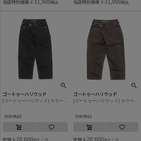
31,900
31,900
当店特別価格
¥
当店特別価格
¥
税込
税込
ゴートゥーハリウッド
ゴートゥーハリウッド
[ゴートゥーハリウッド] カラーデニム 5P ヘンケイ PN 2BK黒
[ゴートゥーハリウッド] カラーデニム 5P ヘンケイ PN 7BR茶
初秋商品
初秋商品
28,600
28,600
定価
¥
定価
¥
のところ
のところ