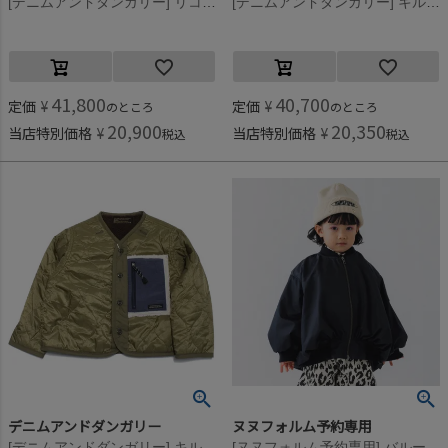
[デニムアンドダンガリー] リコンフィータフタ パーカー 5R赤
[デニムアンドダンガリー] キルティング インナー リバーシブル JK 4NV紺
41,800
40,700
定価
¥
定価
¥
のところ
のところ
20,900
20,350
当店特別価格
¥
当店特別価格
¥
税込
税込
デニムアンドダンガリー
ヌヌフォルム予約専用
[デニムアンドダンガリー] キルティング インナー リバーシブル JK 9KHカーキ
[ヌヌフォルム予約専用] バルーンジャケット【9月下旬入荷予定 】 ブラック