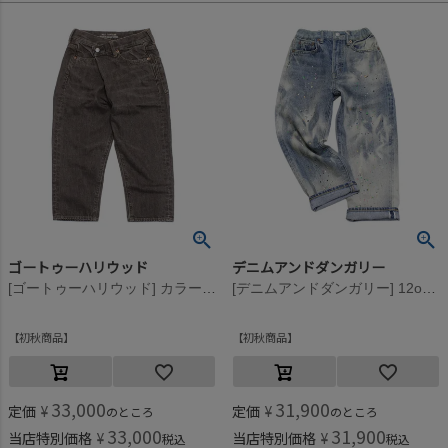
ゴートゥーハリウッド
デニムアンドダンガリー
[ゴートゥーハリウッド] カラーデニム 5P ヘンケイ PN 7BR茶
[デニムアンドダンガリー] 12ozHOME MADEデニム ペンキヨゴシ 5P LPN 44LBL淡青
初秋商品
初秋商品
33,000
31,900
定価
¥
定価
¥
のところ
のところ
33,000
31,900
当店特別価格
¥
当店特別価格
¥
税込
税込