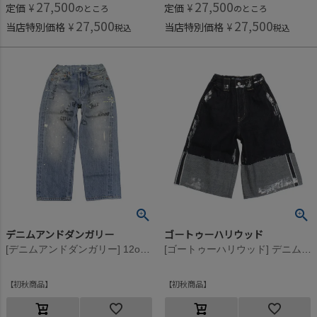
27,500
27,500
定価
¥
定価
¥
のところ
のところ
27,500
27,500
当店特別価格
¥
当店特別価格
¥
税込
税込
デニムアンドダンガリー
ゴートゥーハリウッド
[デニムアンドダンガリー] 12ozHOME MADEデニム ラクガキ LPN 44LBL淡青
[ゴートゥーハリウッド] デニム オリカエシ キラキラ ジョーツ 4NV紺
初秋商品
初秋商品