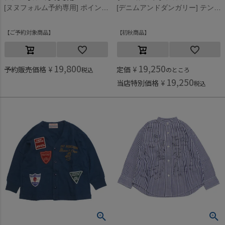
[ヌヌフォルム予約専用] ポインテッドパンツ【8月下旬入荷予定】 ブラック×ホワイト
[デニムアンドダンガリー] テンジク ワッペン カーディガン 55DR濃赤
ご予約対象商品
初秋商品
19,800
19,250
予約販売価格
¥
定価
¥
税込
のところ
19,250
当店特別価格
¥
税込