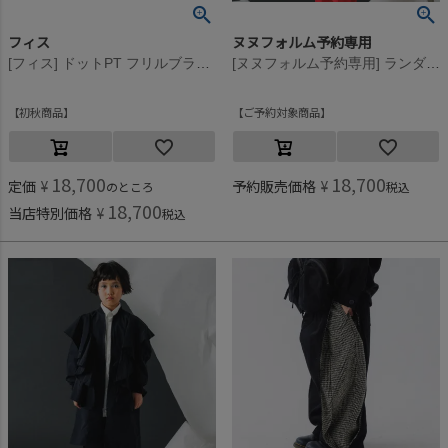
フィス
ヌヌフォルム予約専用
[フィス] ドットPT フリルブラウス 2BK黒
[ヌヌフォルム予約専用] ランダムフリルジャンパー【9月下旬入荷予定】 カーキ
初秋商品
ご予約対象商品
18,700
18,700
定価
¥
予約販売価格
¥
のところ
税込
18,700
当店特別価格
¥
税込