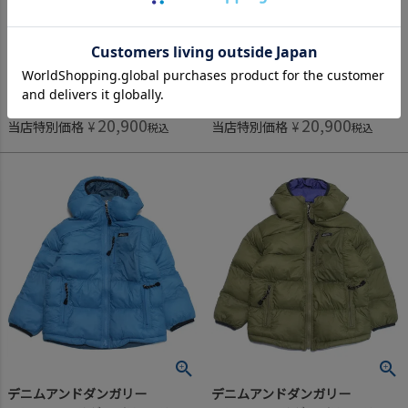
初秋商品
20,900
41,800
定価
¥
定価
¥
のところ
のところ
20,900
20,900
当店特別価格
¥
当店特別価格
¥
税込
税込
デニムアンドダンガリー
デニムアンドダンガリー