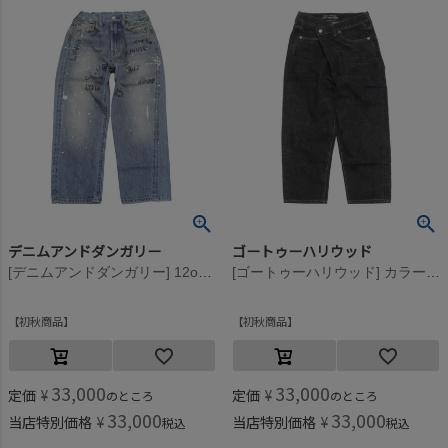
デニムアンドダンガリー
ゴートゥーハリウッド
[デニムアンドダンガリー] 12ozHOME MADEデニム ラクガキ LPN 44LBL淡青
[ゴートゥーハリウッド] カラーデニム 5P ヘンケイ PN 2BK黒
初秋商品
初秋商品
33,000
33,000
定価
¥
定価
¥
のところ
のところ
33,000
33,000
当店特別価格
¥
当店特別価格
¥
税込
税込