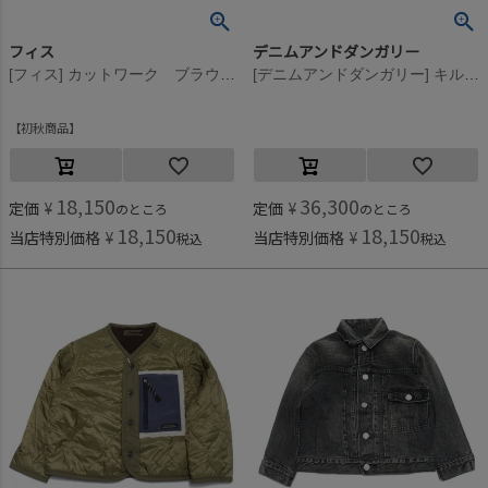
フィス
デニムアンドダンガリー
[フィス] カットワーク ブラウス 2BK黒
[デニムアンドダンガリー] キルティング インナー リバーシブル JK 4NV紺
初秋商品
18,150
36,300
定価
¥
定価
¥
のところ
のところ
18,150
18,150
当店特別価格
¥
当店特別価格
¥
税込
税込