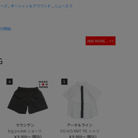
ラーズ
,
オーシャン＆グラウンド
,
ニューエラ
受付開始
AND MORE... >>
G
4
5
マウンテン
アーチ＆ライン
big pocket ショーツ
OG H/S KNIT TIE シャツ
￥9,900～ (税込)
￥9,900～ (税込)