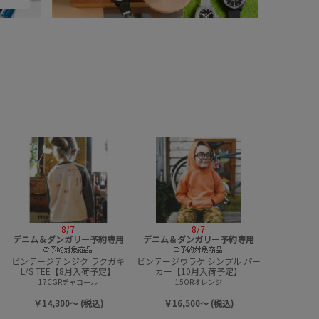
8/7
8/7
デニム＆ダンガリー予約専用
デニム＆ダンガリー予約専用
デニムア
2026年秋
品を税込11
入
ビンテージウラケ PENNIE スウェ
ウラケ PENNIE ハーフジップ パ
人様１冊まで
ット【9月入荷予定】
ーカー【9月入荷予定】
42LPL淡パープル
20VBRカラシ
￥15,400～ (税込)
￥15,400～ (税込)
￥