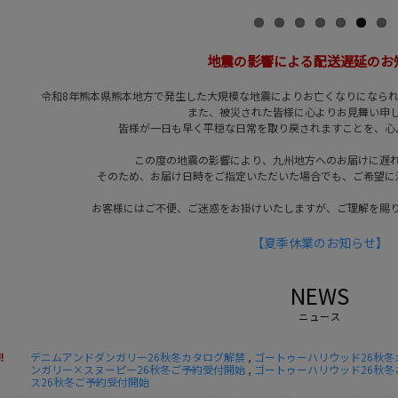
地震の影響による配送遅延のお
令和8年熊本県熊本地方で発生した大規模な地震によりお亡くなりになら
また、被災された皆様に心よりお見舞い申
皆様が一日も早く平穏な日常を取り戻されますことを、心
この度の地震の影響により、九州地方へのお届けに遅
そのため、お届け日時をご指定いただいた場合でも、ご希望に
お客様にはご不便、ご迷惑をお掛けいたしますが、ご理解を賜
【夏季休業のお知らせ】
NEWS
ニュース
!
デニムアンドダンガリー26秋冬カタログ解禁
,
ゴートゥーハリウッド26秋冬
ンガリー×スヌーピー26秋冬ご予約受付開始
,
ゴートゥーハリウッド26秋冬
ス26秋冬ご予約受付開始