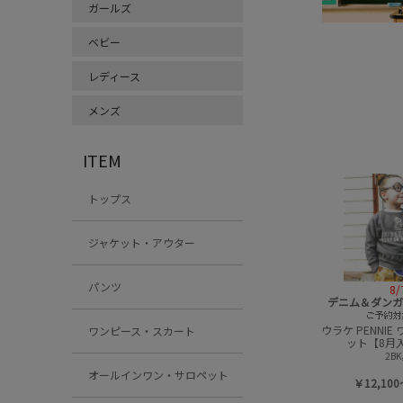
ガールズ
ベビー
レディース
メンズ
ITEM
トップス
ジャケット・アウター
パンツ
8/7
8/7
8/
デニム＆ダンガリー予約専用
デニム＆ダンガリー予約専用
デニム＆ダンガ
ビンテージテンジク ラクガキ
ビンテージウラケ シンプル パー
ビンテージウラケ
ワンピース・スカート
L/S TEE【8月入荷予定】
カー【10月入荷予定】
カー【10月
17CGRチャコール
15ORオレンジ
28LG
オールインワン・サロペット
￥14,300～ (税込)
￥16,500～ (税込)
￥16,500