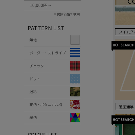
10,000円
～
※税抜価格で検索
PATTERN LIST
スイムグ
無地
ボーダー・ストライプ
チェック
ドット
迷彩
花柄・ボタニカル柄
通園通学
総柄
COLOR LIST