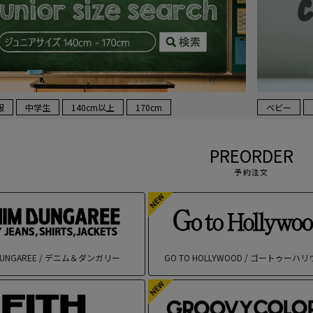
服
中学生
140cm以上
170cm
ベビー
PREORDER
予約注文
 DUNGAREE / デニム＆ダンガリー
GO TO HOLLYWOOD / ゴートゥーハ