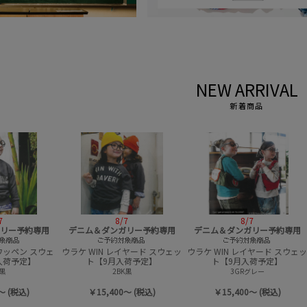
NEW ARRIVAL
新着商品
7
8/7
8/7
リー予約専用
デニム＆ダンガリー予約専用
デニム＆ダンガリー予約専用
 シンプル パー
テンジク FRIEND L/S TEE【8月入
テンジク FRIEND L/S TEE【8月
入荷予定】
荷予定】
荷予定】
N淡緑
1W白
2BK黒
～ (税込)
￥11,550～ (税込)
￥11,550～ (税込)