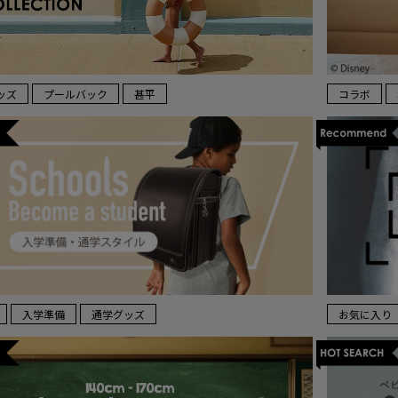
ッズ
プールバック
甚平
コラボ
入学準備
通学グッズ
お気に入り