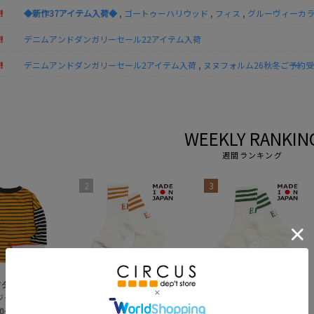
!
◆新作37アイテム入荷◆
,
ゴートゥーハリウッド
,
フィス
,
グルーヴィーカ
!
デニムアンドダンガリーセール22アイテム入荷
!
デニムアンドダンガリーセール2アイテム入荷
,
ヌヌフォルム26秋冬ご予約
WEEKLY RANKIN
週間ランキング
2
3
ドダンガリー
イーストエンドハイランダーズ
イーストエンドハイランダーズ
ボーダーテンジク エプロンツキ L/S TEE(8分袖)
ラインソックス
ラインソックス
00～ (税込)
￥1,320 (税込)
￥1,320 (税込)