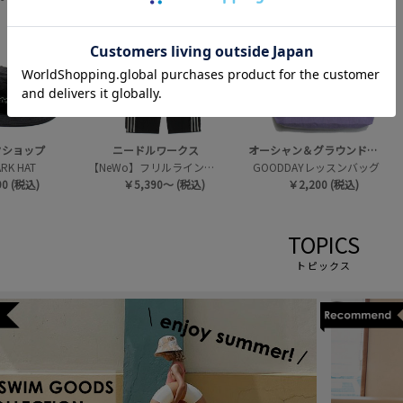
7
8
クショップ
ニードルワークス
オーシャン＆グラウンドグッズ
ARK HAT
【NeWo】フリルラインパンツ
GOODDAYレッスンバッグ
90 (税込)
￥5,390～ (税込)
￥2,200 (税込)
TOPICS
トピックス