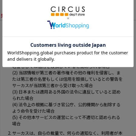
ざいます。ご了承ください。
第12条 （情報の管理）
サーカスは、利用者が発信したコメントその他の情報につ
いて、次の各号の一つにでも該当する場合には、サーカス
の判断によって、利用者に断りなくこれを削除することが
出来るものとします。
(1) 当該情報がサーカスもしくは第三者の著作権その他の
権利を明らかに侵害し、またはサーカスもしくは第三者の
名誉もしくは信用を毀損していると認められる場合
(2) 当該情報が第三者の著作権その他の権利を侵害し、ま
たは第三者の名誉もしくは信用を毀損しているとの警告を
サーカスが当該第三者から受け取った場合
(3) 日本または適用ある外国の法令に違反していると認め
られた場合
(4) 法令上の根拠に基づき官公庁、公的機関から削除する
よう命令を受けた場合
(5) その他本サービスの運営にとって不適切と認められる
場合
サーカスは、自らの裁量で、何らの通知なく、利用者が本