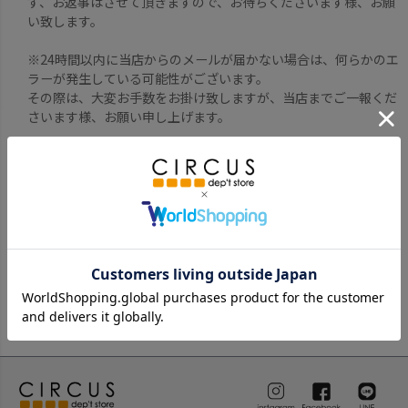
ず、お返事はさせて頂きますので、お待ちくださいます様、お願
い致します。
※24時間以内に当店からのメールが届かない場合は、何らかのエ
ラーが発生している可能性がございます。
その際は、大変お手数をお掛け致しますが、当店までご一報くだ
さいます様、お願い申し上げます。
原則、お取寄せ商品の入荷のご案内はしておりません。発送完了
メールをもって、入荷のご報告と代えさせていただきます。何卒
ご了承下さいませ。
お取寄せ機能につきましては、長期休暇など時期により休止する
場合がございます。
ご迷惑をお掛け致しますが、ご理解ください
ます様、お願い致します。
お取寄せのご注文でも、お振込みをご指定の場合は、当店からの
メール送信日より銀行の【3営業日以内】でのお振込みをお願い
致します。