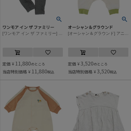
ワンモア イン ザ ファミリー
オーシャン＆グラウンド
[ワンモア イン ザ ファミリー] BLANCAニットロンパース グレー(GRAY)
[オーシャン＆グラウンド] アニマルワッペン新生児ロンパス ライトグリーン(LG)
11,880
3,520
定価
¥
定価
¥
のところ
のところ
11,880
3,520
当店特別価格
¥
当店特別価格
¥
税込
税込