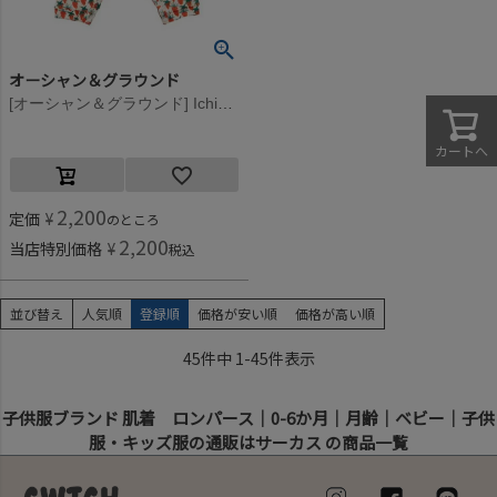
オーシャン＆グラウンド
[オーシャン＆グラウンド] IchigoBatake長袖ロンパス オフホワイト(OW)
カートへ
2,200
定価
¥
のところ
2,200
当店特別価格
¥
税込
並び替え
人気順
登録順
価格が安い順
価格が高い順
45
件中
1
-
45
件表示
子供服ブランド 肌着 ロンパース｜0-6か月｜月齢｜ベビー｜子供
服・キッズ服の通販はサーカス の商品一覧