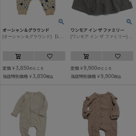
オーシャン＆グラウンド
ワンモア イン ザ ファミリー
[オーシャン＆グラウンド] 【La stella/ラステラ】 BOY’Sソウガラ新生児ロンパス ベージュ(オバケ)
[ワンモア イン ザ ファミリー] TINAボーダーボディスーツ グレー(GRAY)
3,850
9,900
定価
¥
定価
¥
のところ
のところ
3,850
9,900
当店特別価格
¥
当店特別価格
¥
税込
税込