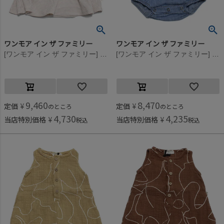
ワンモア イン ザ ファミリー
ワンモア イン ザ ファミリー
[ワンモア イン ザ ファミリー] LENA(ボーダーワンピース) ヌードアイボリー(105)
[ワンモア イン ザ ファミリー] UMBERTO(デニムロンパース) デニム(119)
9,460
8,470
定価
¥
定価
¥
のところ
のところ
4,730
4,235
当店特別価格
¥
当店特別価格
¥
税込
税込