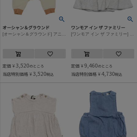
オーシャン＆グラウンド
ワンモア イン ザ ファミリー
[オーシャン＆グラウンド] アニマルワッペン新生児ロンパス ベージュ(BE)
[ワンモア イン ザ ファミリー] LENA(ボーダーワンピース) スモーキーアイボリー(107)
3,520
9,460
定価
¥
定価
¥
のところ
のところ
3,520
4,730
当店特別価格
¥
当店特別価格
¥
税込
税込