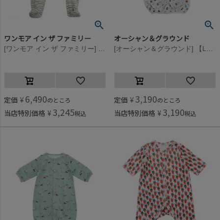
ワンモア イン ザ ファミリー
オーシャン＆グラウンド
[ワンモア イン ザ ファミリー] FRANCOIS(ニットサロペット) エクリュ(101)
[オーシャン＆グラウンド] 【La stella/ラステラ】ソウガラ2WAYドレス オフホワイト(OW)
6,490
3,190
定価
¥
定価
¥
のところ
のところ
3,245
3,190
当店特別価格
¥
当店特別価格
¥
税込
税込