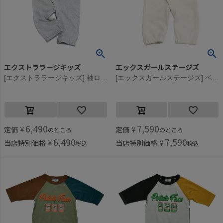
エクストララージキッズ
エックスガールステージズ
[エクストララージキッズ] 袖ロゴワッペン風プリントOG長袖カバーオール TOP・グレー(85)
[エックスガールステージズ] ベアプリントスウェット2WAYオール アイボリー(05)
6,490
7,590
定価
¥
定価
¥
のところ
のところ
6,490
7,590
当店特別価格
¥
当店特別価格
¥
税込
税込