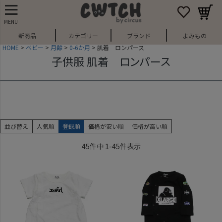
MENU
新商品
カテゴリー
ブランド
よみもの
HOME
ベビー
月齢
0-6か月
肌着 ロンパース
子供服 肌着 ロンパース
並び替え
人気順
登録順
価格が安い順
価格が高い順
45
件中
1
-
45
件表示