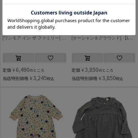
ワンモア イン ザ ファミリー
オーシャン＆グラウンド
[ワンモア イン ザ ファミリー] AMIR(ボーダーロンパース) ミスティブルー(MBL)
[オーシャン＆グラウンド] 【La stella/ラステラ】 BOY’Sソウガラ新生児ロンパス グリーン(クルマ)
6,490
3,850
定価
¥
定価
¥
のところ
のところ
3,245
3,850
当店特別価格
¥
当店特別価格
¥
税込
税込