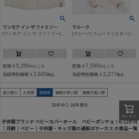
ワンモア イン ザ ファミリー
マルーク
[ワンモア イン ザ ファミリー] MARINETTE(ベスト) エクリュ(101)
[マルーク] スムースうさぎベビーセット シロ(1)
5,390
7,590
定価
¥
定価
¥
のところ
のところ
2,695
2,277
当店特別価格
¥
当店特別価格
¥
税込
税込
並び替え
人気順
登録順
価格が安い順
価格が高い順
36
件中
1
-
36
件表示
カートへ
子供服ブランド ベビーカバーオール ベビーポンチョ｜6-12か月
｜月齢｜ベビー｜子供服・キッズ服の通販はサーカス の商品一覧