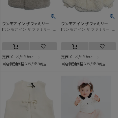
ワンモア イン ザ ファミリー
ワンモア イン ザ ファミリー
[ワンモア イン ザ ファミリー] NUNA(ボアアウター) トープ(108)
[ワンモア イン ザ ファミリー] APOLLINE(耳付きボアジャケット) エクリュ(101)
13,970
13,970
定価
¥
定価
¥
のところ
のところ
6,985
6,985
当店特別価格
¥
当店特別価格
¥
税込
税込