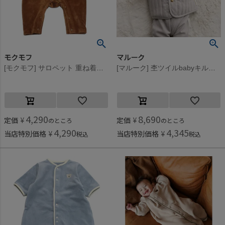
モクモフ
マルーク
[モクモフ] サロペット 重ね着風 カバーオール ブラウン(BR)
[マルーク] 杢ツイルbabyキルトベスト グレー(13)
4,290
8,690
定価
¥
定価
¥
のところ
のところ
4,290
4,345
当店特別価格
¥
当店特別価格
¥
税込
税込