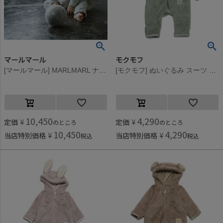
マールマール
モクモフ
[マールマール] MARLMARL ナイトウェア ララバイ 2 bunny cloud
[モクモフ] ぬいぐるみ スーツ ライトグリーン(LG)
10,450
4,290
定価
¥
定価
¥
のところ
のところ
10,450
4,290
当店特別価格
¥
当店特別価格
¥
税込
税込