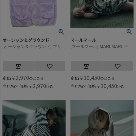
オーシャン＆グラウンド
マールマール
[オーシャン＆グラウンド] フリースワッペンスリーパー ライトパープル(LP)
[マールマール] MARLMARL ナイトウェア lullaby half bunny ボーダー
2,970
10,450
定価
¥
定価
¥
のところ
のところ
2,970
10,450
当店特別価格
¥
当店特別価格
¥
税込
税込