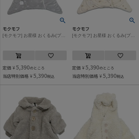
モクモフ
モクモフ
[モクモフ] お星様 おくるみ(プレミアム） グレー星柄(GYH)
[モクモフ] お星様 おくるみ(プレミアム） アイボリー星柄(IVH)
5,390
5,390
定価
¥
定価
¥
のところ
のところ
5,390
5,390
当店特別価格
¥
当店特別価格
¥
税込
税込