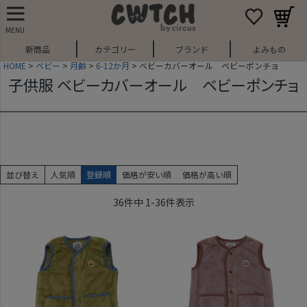
MENU
新商品
カテゴリー
ブランド
よみもの
HOME
ベビー
月齢
6-12か月
ベビーカバーオール ベビーポンチョ
子供服 ベビーカバーオール ベビーポンチョ
並び替え
人気順
登録順
価格が安い順
価格が高い順
36
件中
1
-
36
件表示