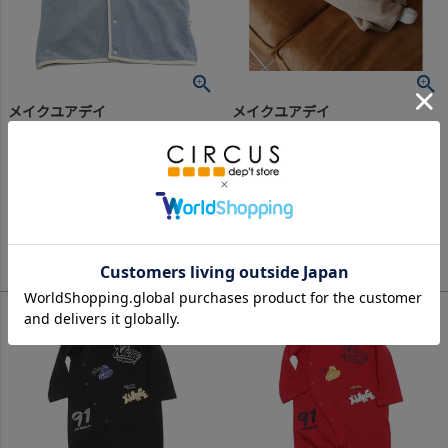
メイクユアデイ
メイクユアデイ
[メイクユアデイ] 2WAYスリーパー ブルー(BL)
[メイクユアデイ] 2WAYスリーパー ベージュ(BE)
3,630
3,630
定価
¥
定価
¥
のところ
のところ
1,815
1,815
当店特別価格
¥
当店特別価格
¥
税込
税込