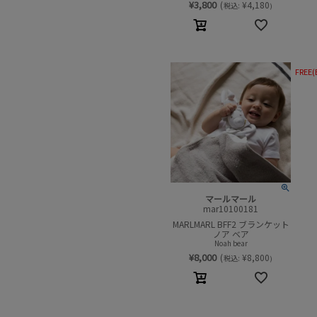
¥
3,800
(
¥
4,180
税込:
)
FREE(
マールマール
mar10100181
MARLMARL BFF2 ブランケット
ノア ベア
Noah bear
¥
8,000
(
¥
8,800
税込:
)