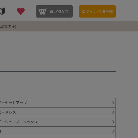
買い物カゴ
ログイン/会員登録
LS(女の子)
ビーセットアップ
ビードレス
ビーシューズ ソックス
具