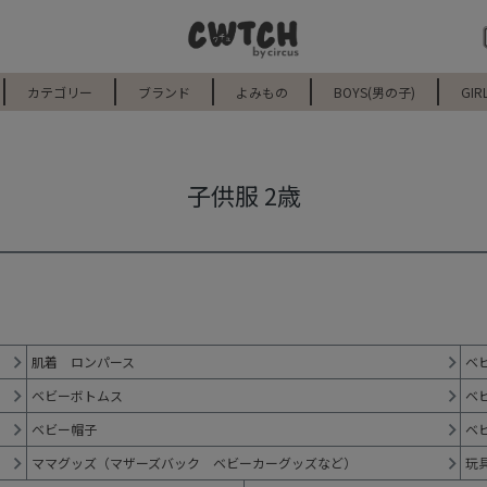
カテゴリー
ブランド
よみもの
BOYS(男の子)
GIR
子供服 2歳
肌着 ロンパース
ベ
ベビーボトムス
ベ
ベビー帽子
ベ
ママグッズ（マザーズバック ベビーカーグッズなど）
玩