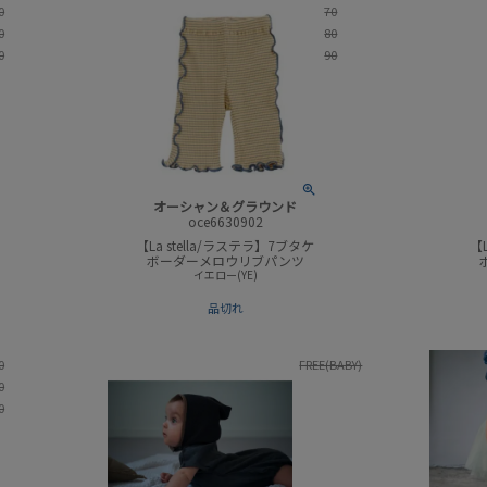
0
70
0
80
0
90
オーシャン＆グラウンド
oce6630902
【La stella/ラステラ】7ブタケ
【L
ボーダーメロウリブパンツ
イエロー(YE)
品切れ
0
FREE(BABY)
0
0