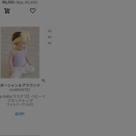
¥
6,000
(
¥
6,600
税込:
)
70
80
90
オーシャン＆グラウンド
oce6636701
a stella/ラステラ】ベビーリ
ブタンクトップ
ライトパープル(LP)
品切れ