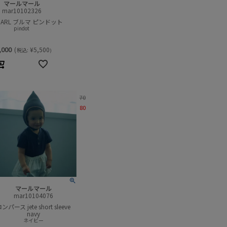
マールマール
mar10102326
MARL ブルマ ピンドット
pindot
,000
(
¥
5,500
税込:
)
70
80
マールマール
mar10104076
ンパース jete short sleeve
navy
ネイビー