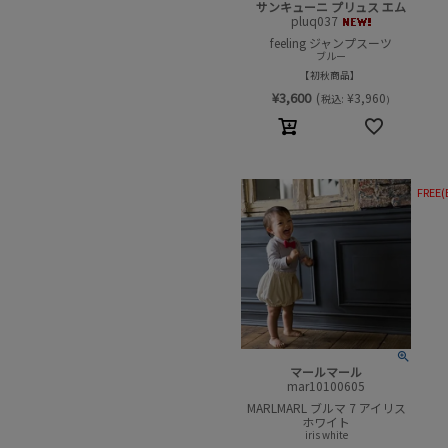
サンキューニ プリュス エム
pluq037
feeling ジャンプスーツ
ブルー
初秋商品
¥
3,600
(
¥
3,960
税込:
)
FREE(
マールマール
mar10100605
MARLMARL ブルマ 7 アイリス
ホワイト
iris white