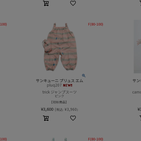
-100)
F(80-100)
サンキューニ プリュス エム
サン
pluq207
trick ジャンプスーツ
cam
ピンク
初秋商品
¥
3,600
¥
(
¥
3,960
税込:
)
-100)
F(80-100)