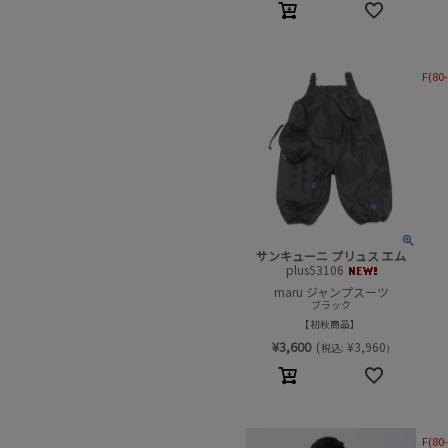
F(80
サンキューニ プリュス エム
plus53106
maru ジャンプスーツ
ブラック
初秋商品
¥
3,600
(
¥
3,960
税込:
)
F(80