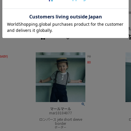
サンキューニ プリュス エム
plu5300304
maru ジャンプスーツ
MARL
ネイビー
初秋商品
¥
3,600
¥
5
(
¥
3,960
税込:
)
BABY)
70
80
マールマール
mar10104077
ロンパース jete short sleeve
ロ
border
ボーダー