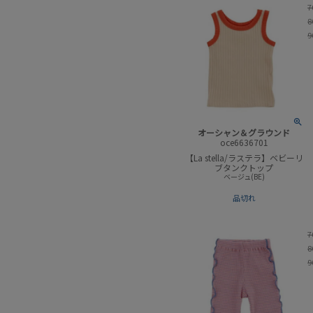
7
8
9
オーシャン＆グラウンド
oce6636701
【La stella/ラステラ】ベビーリ
ブタンクトップ
ベージュ(BE)
品切れ
7
8
9