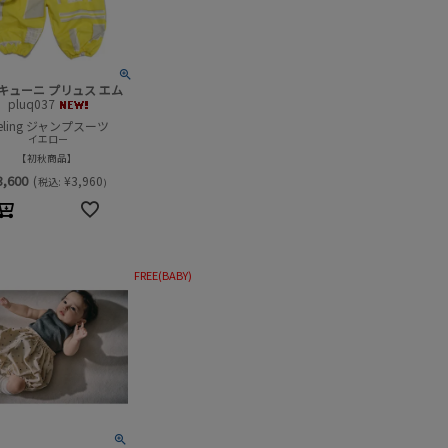
キューニ プリュス エム
pluq037
eeling ジャンプスーツ
イエロー
初秋商品
3,600
(
¥
3,960
税込:
)
FREE(BABY)