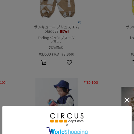
サンキューニ プリュス エム
サン
pluq037
feeling ジャンプスーツ
f
ブラウン
初秋商品
¥
3,600
¥
(
¥
3,960
税込:
)
-100)
F(80-100)