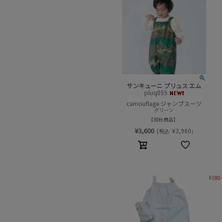
サンキューニ プリュス エム
pluq055
camouflage ジャンプスーツ
グリーン
初秋商品
¥
3,600
(
¥
3,960
税込:
)
F(80