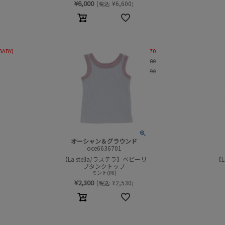
¥
6,000
(
¥
6,600
税込:
)
BABY)
70
80
90
オーシャン＆グラウンド
oce6636701
【La stella/ラステラ】ベビーリ
【L
ブタンクトップ
ミント(MI)
¥
2,300
(
¥
2,530
税込:
)