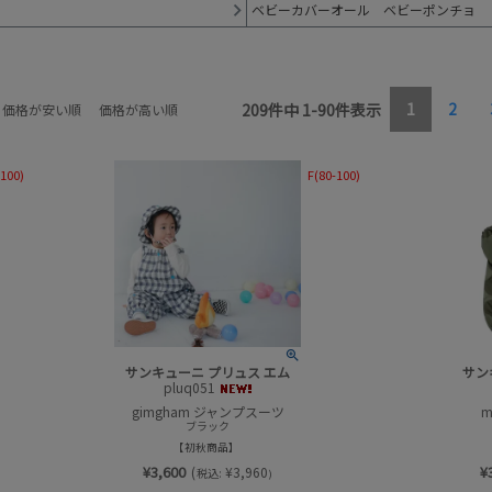
ベビーカバーオール ベビーポンチョ
1
2
209
件中
1
-
90
件表示
価格が安い順
価格が高い順
-100)
F(80-100)
サンキューニ プリュス エム
サン
pluq051
gimgham ジャンプスーツ
m
ブラック
初秋商品
¥
3,600
¥
(
¥
3,960
税込:
)