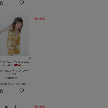
F(80-100)
キューニ プリュス エム
pluq055
ouflage ジャンプスーツ
ベージュ
初秋商品
3,600
(
¥
3,960
税込:
)
F(80-100)