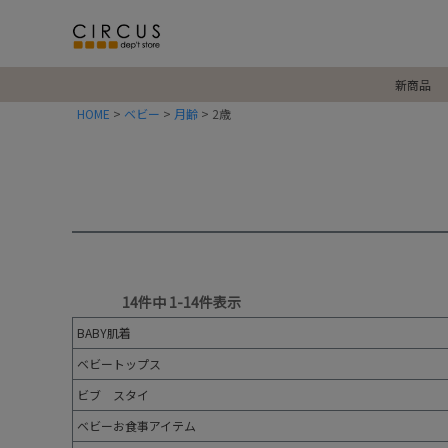
新商品
HOME
ベビー
月齢
2歳
14
件中
1
-
14
件表示
BABY肌着
ベビートップス
ビブ スタイ
ベビーお食事アイテム