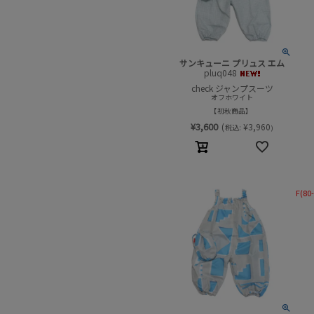
サンキューニ プリュス エム
pluq048
check ジャンプスーツ
オフホワイト
初秋商品
¥
3,600
(
¥
3,960
税込:
)
F(80