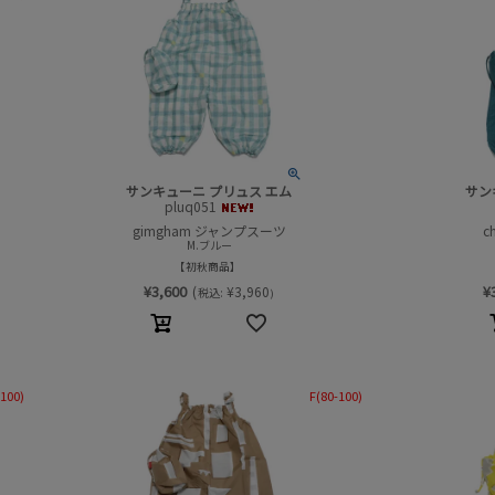
サンキューニ プリュス エム
サン
pluq051
gimgham ジャンプスーツ
c
M.ブルー
初秋商品
¥
3,600
¥
(
¥
3,960
税込:
)
-100)
F(80-100)