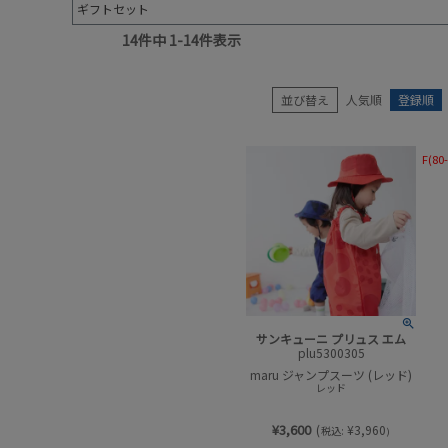
ギフトセット
14
件中
1
-
14
件表示
並び替え
人気順
登録順
F(80
サンキューニ プリュス エム
plu5300305
maru ジャンプスーツ (レッド)
レッド
¥
3,600
(
¥
3,960
税込:
)