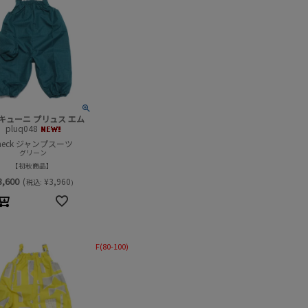
キューニ プリュス エム
pluq048
heck ジャンプスーツ
グリーン
初秋商品
3,600
(
¥
3,960
税込:
)
F(80-100)