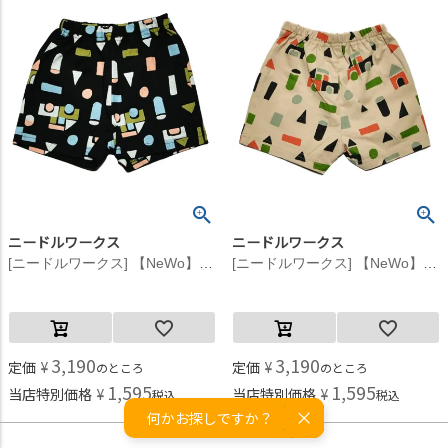
ニードルワークス
ニードルワークス
[ニードルワークス] 【NeWo】つみき総柄ショートパンツ ブラック
[ニードルワークス] 【NeWo】つみき総柄ショートパンツ アイボリー
3,190
3,190
定価
¥
定価
¥
のところ
のところ
1,595
1,595
当店特別価格
¥
当店特別価格
¥
税込
税込
何かお探しですか？