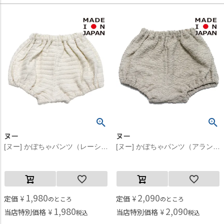
ヌー
ヌー
[ヌー] かぼちゃパンツ（レーシーニット） キナリ(2)
[ヌー] かぼちゃパンツ（アラン柄） ベージュ(18)
1,980
2,090
定価
¥
定価
¥
のところ
のところ
1,980
2,090
当店特別価格
¥
当店特別価格
¥
税込
税込