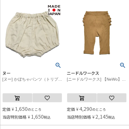
ヌー
ニードルワークス
[ヌー] かぼちゃパンツ（トリプルガーゼ） キナリ(2)
[ニードルワークス] 【NeWo】バックフリル リブレギンス ベージュ
1,650
4,290
定価
¥
定価
¥
のところ
のところ
1,650
2,145
当店特別価格
¥
当店特別価格
¥
税込
税込