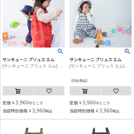
サンキューニ プリュス エム
サンキューニ プリュス エム
[サンキューニ プリュス エム] maru ジャンプスーツ (レッド) レッド
[サンキューニ プリュス エム] gimgham ジャンプスーツ ブラック
初秋商品
3,960
3,960
定価
¥
定価
¥
のところ
のところ
3,960
3,960
当店特別価格
¥
当店特別価格
¥
税込
税込