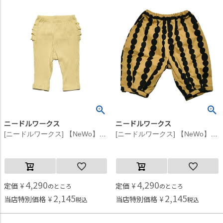
ニードルワークス
ニードルワークス
[ニードルワークス] 【NeWo】バックフリル リブレギンス オフホワイト
[ニードルワークス] 【NeWo】ぽこぽこストライプ柄パンツ ベージュ
4,290
4,290
定価
¥
定価
¥
のところ
のところ
2,145
2,145
当店特別価格
¥
当店特別価格
¥
税込
税込