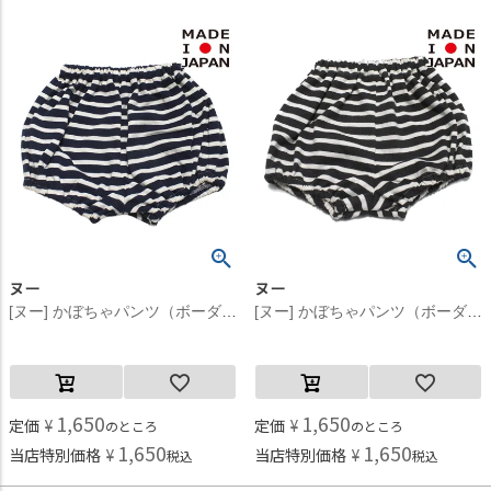
ヌー
ヌー
[ヌー] かぼちゃパンツ（ボーダー） ネイビー(15)
[ヌー] かぼちゃパンツ（ボーダー） ブラック(1)
1,650
1,650
定価
¥
定価
¥
のところ
のところ
1,650
1,650
当店特別価格
¥
当店特別価格
¥
税込
税込