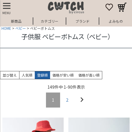
MENU
新商品
カテゴリー
ブランド
よみもの
HOME
ベビー
ベビーボトムス
子供服 ベビーボトムス （ベビー）
並び替え
人気順
登録順
価格が安い順
価格が高い順
149
件中
1
-
90
件表示
1
2