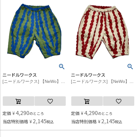
ニードルワークス
ニードルワークス
[ニードルワークス] 【NeWo】ぽこぽこストライプ柄パンツ カーキ
[ニードルワークス] 【NeWo】ぽこぽこストライプ柄パンツ オフホワイト
4,290
4,290
定価
¥
定価
¥
のところ
のところ
2,145
2,145
当店特別価格
¥
当店特別価格
¥
税込
税込