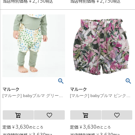
2,750
2,750
当店特別価格
¥
当店特別価格
¥
税込
税込
マルーク
マルーク
[マルーク] babyブルマ グリーン系(29)
[マルーク] babyブルマ ピンク系(26)
3,630
3,630
定価
¥
定価
¥
のところ
のところ
3,630
3,630