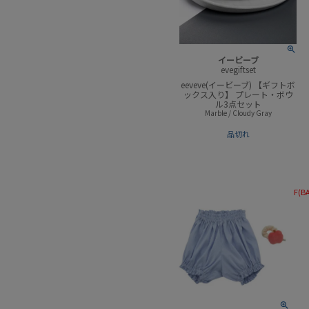
イービーブ
evegiftset
eeveve(イービーブ) 【ギフトボ
ックス入り】 プレート・ボウ
ル3点セット
Marble / Cloudy Gray
品切れ
F(B