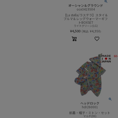
オーシャン＆グラウンド
oce3419504
【La stella/ラステラ】スタイ＆
ブルマ＆レッグウォーマーギフ
トBOXSET
ライトグリーン(LG)
¥
4,500
(
¥
4,950
税込:
)
60
ヘッドロック
hdr260001
肌着・帽子・ミトン・セット
マルチ(99)