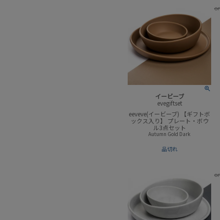
o
イービーブ
evegiftset
eeveve(イービーブ) 【ギフトボ
ックス入り】 プレート・ボウ
ル3点セット
Autumn Gold Dark
品切れ
o