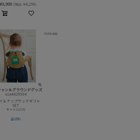
¥
3,900
(
¥
4,290
税込:
)
F(70-90)
シャン＆グラウンドグッズ
oce4429504
イ＆ナップサックギフト
SET
キャメル(CA)
品切れ