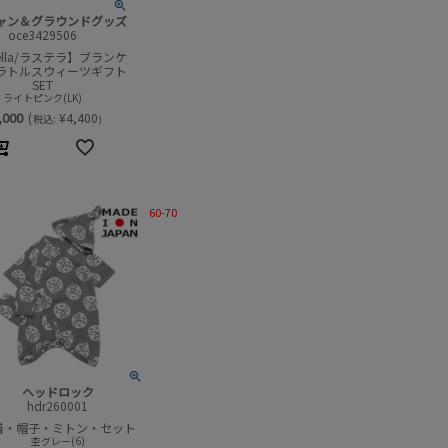
ャン＆グラウンドグッズ
oce3429506
stella/ラステラ】ブランケ
ラトルスウィーツギフト
SET
ライトピンク(LK)
,000
(
¥
4,400
税込:
)
60-70
ヘッドロック
hdr260001
着・帽子・ミトン・セット
杢グレー(6)