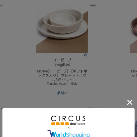
ne
one
イービーブ
evegiftset
eeveve(イービーブ) 【ギフトボ
ee
ックス入り】 プレート・ボウ
ッ
ル3点セット
Marble / Autumn Gold
品切れ
ne
F(BABY)