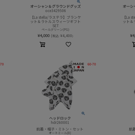
オーシャン＆グラウンドグッズ
オーシ
oce3429506
【La stella/ラステラ】ブランケ
【La 
ット＆ラトルスウィーツギフト
ット＆
SET
ペールグリーン(PG)
¥
4,000
¥
4
(
¥
4,400
税込:
)
-70
60-70
ヘッドロック
hdr260001
肌着・帽子・ミトン・セット
肌
オートミール(8)