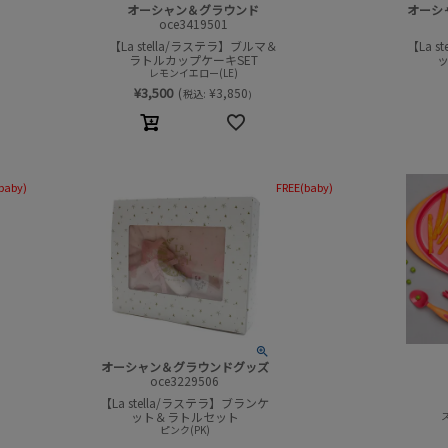
オーシャン＆グラウンド
オーシ
oce3419501
【La stella/ラステラ】ブルマ＆
【La 
ラトルカップケーキSET
レモンイエロー(LE)
¥
3,500
(
¥
3,850
税込:
)
baby)
FREE(baby)
オーシャン＆グラウンドグッズ
oce3229506
【La stella/ラステラ】ブランケ
ット＆ラトルセット
ピンク(PK)