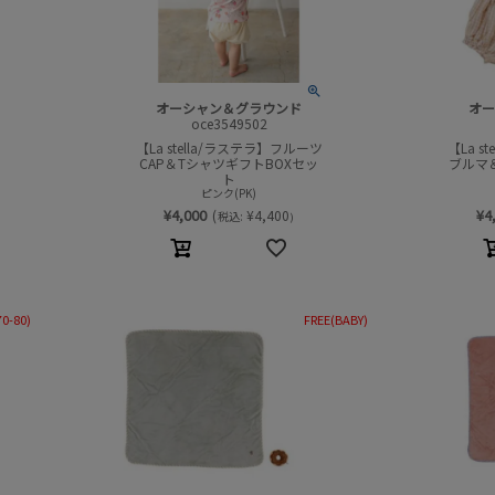
オーシャン＆グラウンド
オー
oce3549502
【La stella/ラステラ】フルーツ
【La s
CAP＆TシャツギフトBOXセッ
ブルマ
ト
ピンク(PK)
¥
4,000
¥
4
(
¥
4,400
税込:
)
70-80)
FREE(BABY)