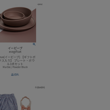
one
イービーブ
evegiftset
veve(イービーブ) 【ギフトボ
クス入り】 プレート・ボウ
ル3点セット
Marble / Powder Blush
品切れ
F(BABY)