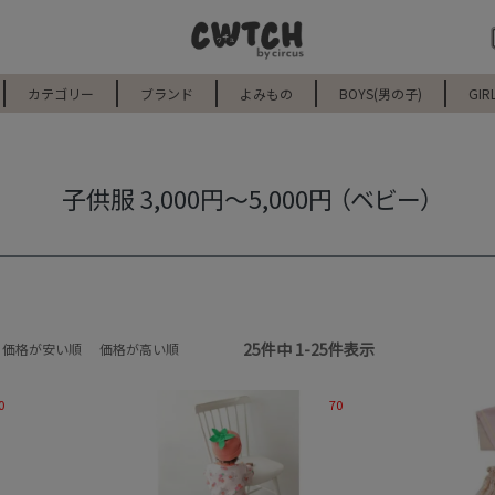
カテゴリー
ブランド
よみもの
BOYS(男の子)
GIR
子供服 3,000円～5,000円 （ベビー）
25
件中
1
-
25
件表示
価格が安い順
価格が高い順
0
70