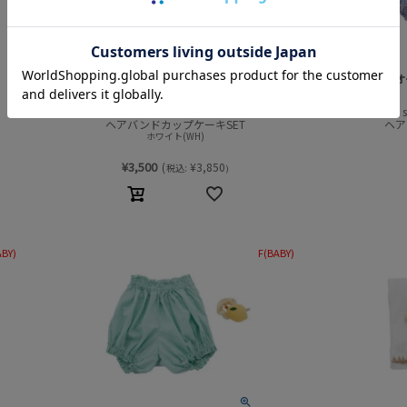
オーシャン＆グラウンド
オ
oce3419502
【La stella/ラステラ】ブルマ＆
【La
ヘアバンドカップケーキSET
ヘア
ホワイト(WH)
¥
3,500
(
¥
3,850
税込:
)
ABY)
F(BABY)