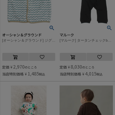
オーシャン＆グラウンド
マルーク
[オーシャン＆グラウンド] ジグザグフリーススリーパー エメラルドグリーン(EG)
[マルーク] タータンチェックbabyロンパースセット クロ系(24)
2,970
8,030
定価
¥
定価
¥
のところ
のところ
1,485
4,015
当店特別価格
¥
当店特別価格
¥
税込
税込