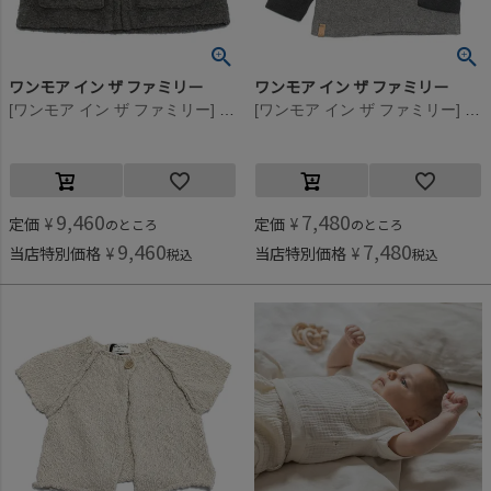
ワンモア イン ザ ファミリー
ワンモア イン ザ ファミリー
[ワンモア イン ザ ファミリー] MANELフリースベスト グレー(GRAY)
[ワンモア イン ザ ファミリー] DAMIAラグランフーディ グレー(GRAY)
9,460
7,480
定価
¥
定価
¥
のところ
のところ
9,460
7,480
当店特別価格
¥
当店特別価格
¥
税込
税込