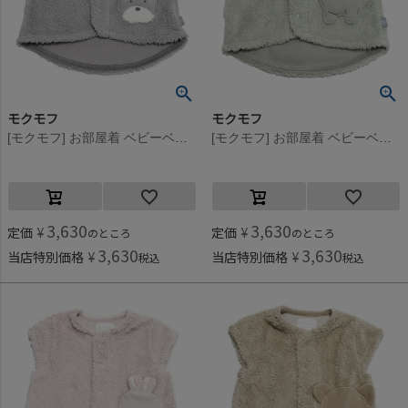
モクモフ
モクモフ
[モクモフ] お部屋着 ベビーベスト シュナウザー(SCH)
[モクモフ] お部屋着 ベビーベスト ライトグリーン(LG)
3,630
3,630
定価
¥
定価
¥
のところ
のところ
3,630
3,630
当店特別価格
¥
当店特別価格
¥
税込
税込