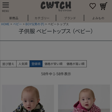
MENU
新商品
カテゴリー
ブランド
よみもの
HOME
ベビー
BOYS(男の子)
ベビートップス
子供服 ベビートップス （ベビー）
並び替え
人気順
登録順
価格が安い順
価格が高い順
58
件中
1
-
58
件表示