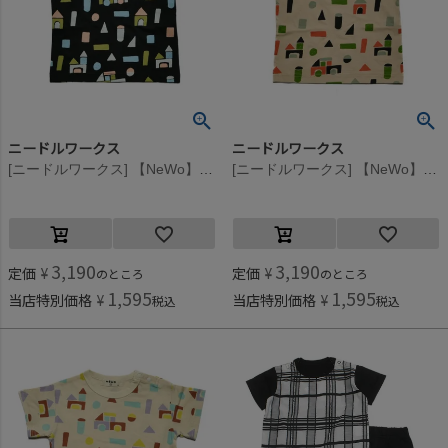
ニードルワークス
ニードルワークス
[ニードルワークス] 【NeWo】つみき総柄Tシャツ ブラック
[ニードルワークス] 【NeWo】つみき総柄Tシャツ アイボリー
3,190
3,190
定価
¥
定価
¥
のところ
のところ
1,595
1,595
当店特別価格
¥
当店特別価格
¥
税込
税込