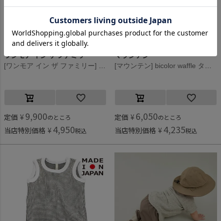
ワンモア イン ザ ファミリー
マウンテン
[ワンモア イン ザ ファミリー] SIENA ニットトップス ベージュ(BEG)
[マウンテン] bicolor waffle タンクトップ(for baby) サンド×エクリュ
9,900
6,050
定価
¥
定価
¥
のところ
のところ
4,950
4,235
当店特別価格
¥
当店特別価格
¥
税込
税込