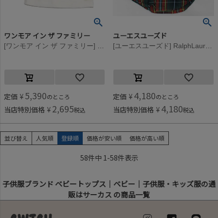
ワンモア イン ザ ファミリー
ユーエスユーズド
[ワンモア イン ザ ファミリー] COLETTE(リブ襟付きトップス) エクリュ(101)
[ユーエスユーズド] RalphLauren ラルフローレン ボタンダウン チェック シャツ グリーン
5,390
4,180
定価
¥
定価
¥
のところ
のところ
2,695
4,180
当店特別価格
¥
当店特別価格
¥
税込
税込
並び替え
人気順
登録順
価格が安い順
価格が高い順
58
件中
1
-
58
件表示
子供服ブランド ベビートップス｜ベビー｜子供服・キッズ服の通
販はサーカス の商品一覧