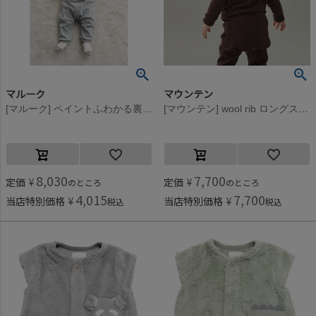
マルーク
マウンテン
[マルーク] ペイントふわかる裏毛babyセット シロ系(21)
[マウンテン] wool rib ロングスリーブ(for baby) チョコレート
8,030
7,700
定価
¥
定価
¥
のところ
のところ
4,015
7,700
当店特別価格
¥
当店特別価格
¥
税込
税込