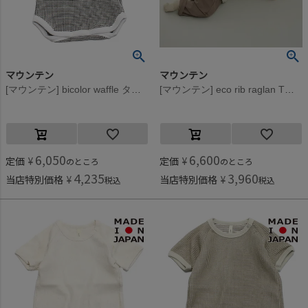
マウンテン
マウンテン
[マウンテン] bicolor waffle タンクトップ(for baby) エクリュ×チャコール
[マウンテン] eco rib raglan Tシャツ(for baby) ヘザーグレー
6,050
6,600
定価
¥
定価
¥
のところ
のところ
4,235
3,960
当店特別価格
¥
当店特別価格
¥
税込
税込