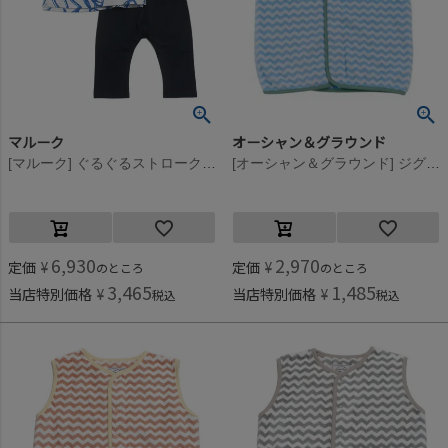
マルーク
オーシャン＆グラウンド
[マルーク] ぐるぐるストロークPT天竺babyセット ブルー系(27)
[オーシャン＆グラウンド] ジグザグフリーススリーパー ライトブルー(LB)
6,930
2,970
定価
¥
定価
¥
のところ
のところ
3,465
1,485
当店特別価格
¥
当店特別価格
¥
税込
税込