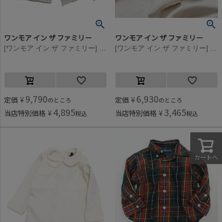
ワンモア イン ザ ファミリー
ワンモア イン ザ ファミリー
[ワンモア イン ザ ファミリー] MARTINA(カーディガン) ナチュラル(115)
[ワンモア イン ザ ファミリー] DANIELE(ポケット付き半袖トップス) アイボリー(101)
9,790
6,930
定価
¥
定価
¥
のところ
のところ
4,895
3,465
当店特別価格
¥
当店特別価格
¥
税込
税込
カートへ