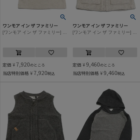
ワンモア イン ザ ファミリー
ワンモア イン ザ ファミリー
[ワンモア イン ザ ファミリー] GENAR(ナンバリングT） グレー(GRAY)
[ワンモア イン ザ ファミリー] MANELフリースベスト オートミール(OTM)
7,920
9,460
定価
¥
定価
¥
のところ
のところ
7,920
9,460
当店特別価格
¥
当店特別価格
¥
税込
税込