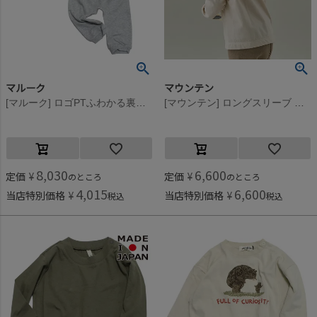
マルーク
マウンテン
[マルーク] ロゴPTふわかる裏毛babyセット シロ系(21)
[マウンテン] ロングスリーブ ロゴT(organic coton)(for baby) サンド
8,030
6,600
定価
¥
定価
¥
のところ
のところ
4,015
6,600
当店特別価格
¥
当店特別価格
¥
税込
税込