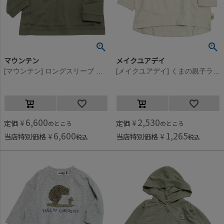
マウンテン
メイクユアデイ
[マウンテン] ロングスリーブ ロゴT(organic coton)(for baby) カーキ
[メイクユアデイ] くまの親子ラウンドTシャツ(baby) アイボリー(IV)
6,600
2,530
定価
¥
定価
¥
のところ
のところ
6,600
1,265
当店特別価格
¥
当店特別価格
¥
税込
税込