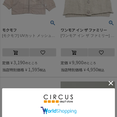
モクモフ
ワンモア イン ザ ファミリー
[モクモフ] UVカット メッシュパーカー ピンク(PK)
[ワンモア イン ザ ファミリー] GINO ニットベスト ベージュ(BEG)
3,190
9,900
定価
¥
定価
¥
のところ
のところ
1,595
4,950
当店特別価格
¥
当店特別価格
¥
税込
税込