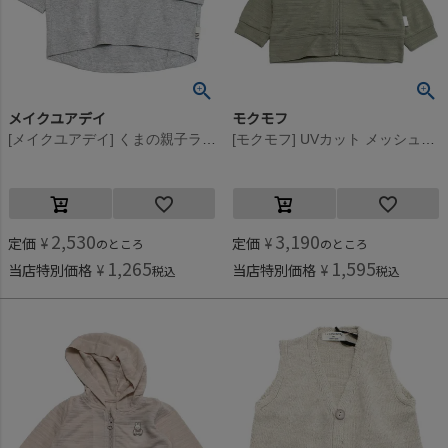
メイクユアデイ
モクモフ
[メイクユアデイ] くまの親子ラウンドTシャツ(baby) グレー(GY)
[モクモフ] UVカット メッシュパーカー グリーン(GR)
2,530
3,190
定価
¥
定価
¥
のところ
のところ
1,265
1,595
当店特別価格
¥
当店特別価格
¥
税込
税込