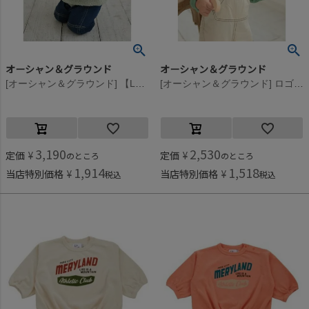
オーシャン＆グラウンド
オーシャン＆グラウンド
[オーシャン＆グラウンド] 【La stella/ラステラ】アニマルフードベビーベスト ライトグリーン(LG)
[オーシャン＆グラウンド] ロゴプリントベビーバルーンTシャツ ライトグリーン(LG)
3,190
2,530
定価
¥
定価
¥
のところ
のところ
1,914
1,518
当店特別価格
¥
当店特別価格
¥
税込
税込