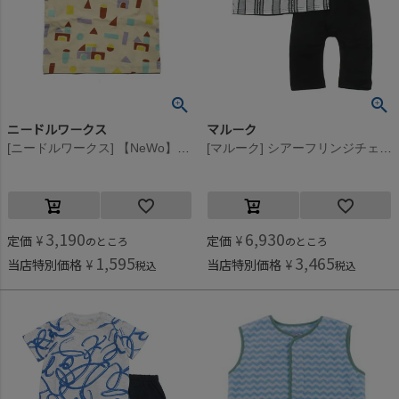
ニードルワークス
マルーク
[ニードルワークス] 【NeWo】つみき総柄Tシャツ オフホワイト
[マルーク] シアーフリンジチェックbabyセット クロ系(24)
3,190
6,930
定価
¥
定価
¥
のところ
のところ
1,595
3,465
当店特別価格
¥
当店特別価格
¥
税込
税込