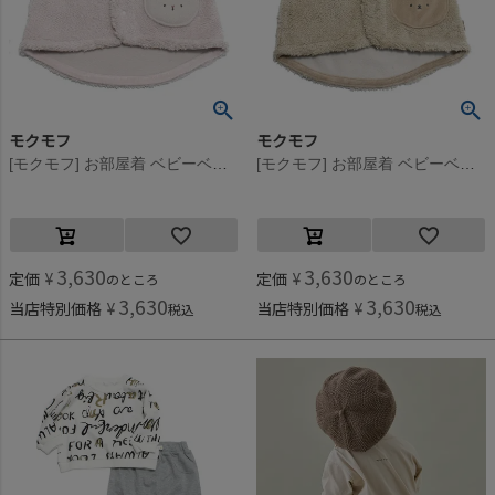
モクモフ
モクモフ
[モクモフ] お部屋着 ベビーベスト ライトピンク(LPK)
[モクモフ] お部屋着 ベビーベスト ライトベージュ(LBE)
3,630
3,630
定価
¥
定価
¥
のところ
のところ
3,630
3,630
当店特別価格
¥
当店特別価格
¥
税込
税込