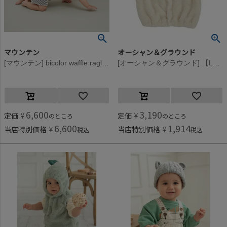
マウンテン
オーシャン＆グラウンド
[マウンテン] bicolor waffle raglan Tシャツ(for baby) エクリュ×チャコール
[オーシャン＆グラウンド] 【La stella/ラステラ】アニマルフードベビーベスト オフホワイト(OW)
6,600
3,190
定価
¥
定価
¥
のところ
のところ
6,600
1,914
当店特別価格
¥
当店特別価格
¥
税込
税込