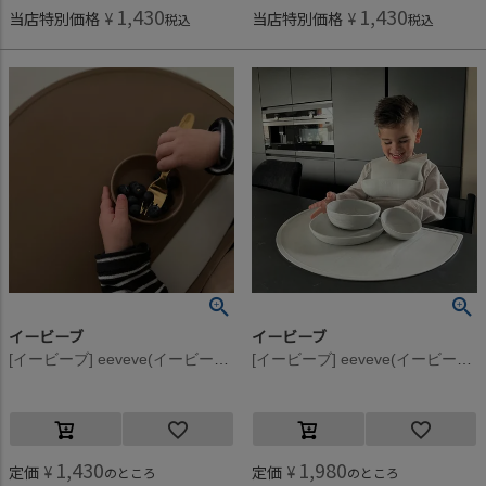
1,430
1,430
当店特別価格
¥
当店特別価格
¥
税込
税込
イービーブ
イービーブ
[イービーブ] eeveve(イービーブ) シリコンボウル S Autumn Gold Dark
[イービーブ] eeveve(イービーブ) Marble シリコンプレート L Cloudy Gray
1,430
1,980
定価
¥
定価
¥
のところ
のところ