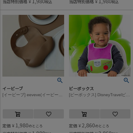
1,980
1,980
当店特別価格
¥
当店特別価格
¥
税込
税込
イービーブ
ビーボックス
[イービーブ] eeveve(イービーブ) シリコンビブ Autumn Gold Dark
[ビーボックス] DisneyTravelビブ Buzz
1,980
2,860
定価
¥
定価
¥
のところ
のところ