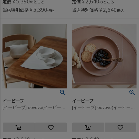
5,390
2,640
定価
¥
定価
¥
のところ
のところ
5,390
2,640
当店特別価格
¥
当店特別価格
¥
税込
税込
イービーブ
イービーブ
[イービーブ] eeveve(イービーブ) Marble シリコンプレースマット Autumn Gold
[イービーブ] eeveve(イービーブ) Marble シリコンプレースマット Powder Blush