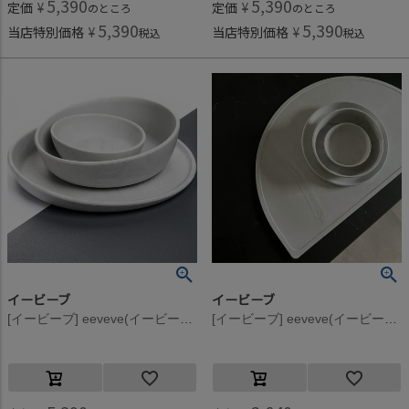
5,390
5,390
定価
¥
定価
¥
のところ
のところ
5,390
5,390
当店特別価格
¥
当店特別価格
¥
税込
税込
イービーブ
イービーブ
[イービーブ] eeveve(イービーブ) 【ギフトボックス入り】 プレート・ボウル3点セット Marble / Cloudy Gray
[イービーブ] eeveve(イービーブ) Marble シリコンプレースマット Cloudy Gray