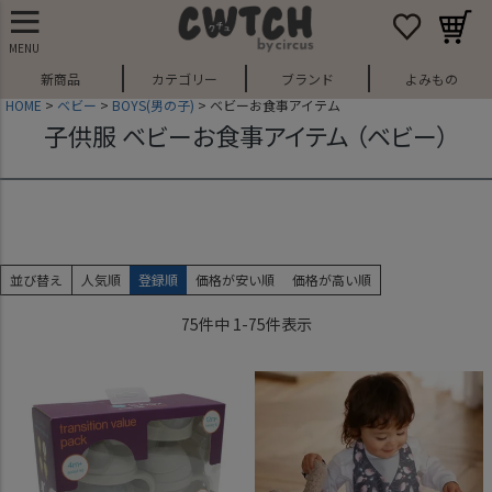
MENU
新商品
カテゴリー
ブランド
よみもの
HOME
ベビー
BOYS(男の子)
ベビーお食事アイテム
子供服 ベビーお食事アイテム （ベビー）
並び替え
人気順
登録順
価格が安い順
価格が高い順
75
件中
1
-
75
件表示