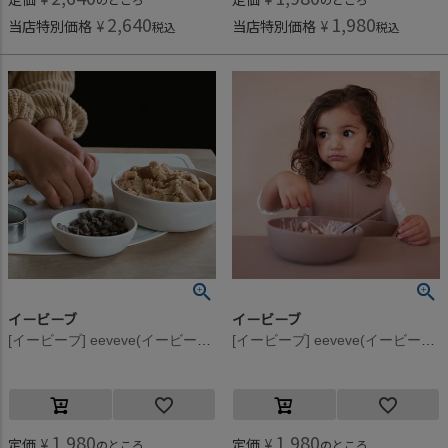
2,640
1,980
当店特別価格
¥
当店特別価格
¥
税込
税込
イービーブ
イービーブ
[イービーブ] eeveve(イービーブ) Marble シリコンボウル L Autumn Gold
[イービーブ] eeveve(イービーブ) Marble シリコンボウル L Powder Blush
1,980
1,980
定価
¥
定価
¥
のところ
のところ