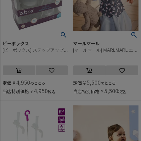
ビーボックス
マールマール
[ビーボックス] ステップアップマグパック ラテ
[マールマール] MARLMARL エプロン ギャルソン6 for Baby (80-90cm) フラミンゴグレー flamingo grey
4,950
5,500
定価
¥
定価
¥
のところ
のところ
4,950
5,500
当店特別価格
¥
当店特別価格
¥
税込
税込