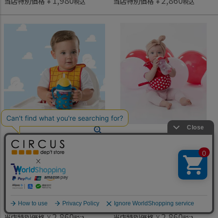
1,980
2,860
当店特別価格
¥
当店特別価格
¥
税込
税込
ビーボックス
ビーボックス
[ビーボックス] DisneyTravelビブ Woody
[ビーボックス] DisneyTravelビブ Minnie
2,860
2,860
何かお探しですか？
定価
¥
定価
¥
のところ
のところ
2,860
2,860
当店特別価格
¥
当店特別価格
¥
税込
税込