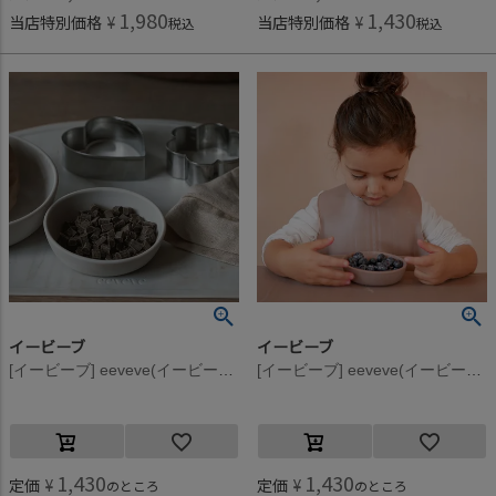
1,980
1,430
当店特別価格
¥
当店特別価格
¥
税込
税込
イービーブ
イービーブ
[イービーブ] eeveve(イービーブ) Marble シリコンボウル S Autumn Gold
[イービーブ] eeveve(イービーブ) Marble シリコンボウル S Powder Blush
1,430
1,430
定価
¥
定価
¥
のところ
のところ