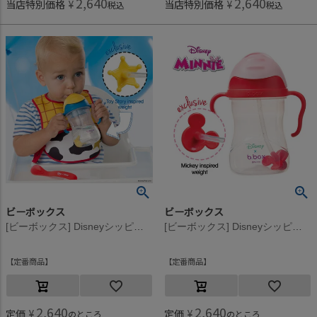
2,640
2,640
当店特別価格
¥
当店特別価格
¥
税込
税込
ビーボックス
ビーボックス
[ビーボックス] Disneyシッピーカップ Woody
[ビーボックス] Disneyシッピーカップ Minnie
定番商品
定番商品
2,640
2,640
定価
¥
定価
¥
のところ
のところ