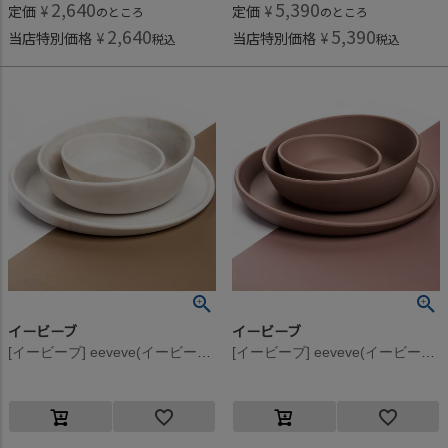
2,640
5,390
定価
¥
定価
¥
のところ
のところ
2,640
5,390
当店特別価格
¥
当店特別価格
¥
税込
税込
イービーブ
イービーブ
[イービーブ] eeveve(イービーブ) 【ギフトボックス入り】 プレート・ボウル3点セット Marble / Autumn Gold
[イービーブ] eeveve(イービーブ) 【ギフトボックス入り】 プレート・ボウル3点セット Marble / Powder Blush