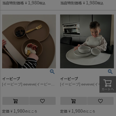
1,980
1,980
当店特別価格
¥
当店特別価格
¥
税込
税込
イービーブ
イービーブ
[イービーブ] eeveve(イービーブ) シリコンプレート L Autumn Gold Dark
[イービーブ] eeveve(イービーブ) Marble シリコンビブ Cloudy Gray
カートへ
1,980
1,980
定価
¥
定価
¥
のところ
のところ