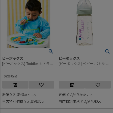
ビーボックス
ビーボックス
[ビーボックス] Toddler カトラリー オーシャンブリーズ
[ビーボックス] ベビー ボトル 240ml セージ
定番商品
2,090
2,970
定価
¥
定価
¥
のところ
のところ
2,090
2,970
当店特別価格
¥
当店特別価格
¥
税込
税込