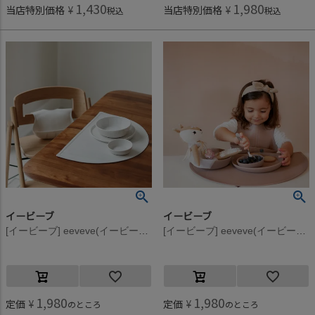
1,430
1,980
当店特別価格
¥
当店特別価格
¥
税込
税込
イービーブ
イービーブ
[イービーブ] eeveve(イービーブ) Marble シリコンプレート L Autumn Gold
[イービーブ] eeveve(イービーブ) Marble シリコンプレート L Powder Blush
1,980
1,980
定価
¥
定価
¥
のところ
のところ