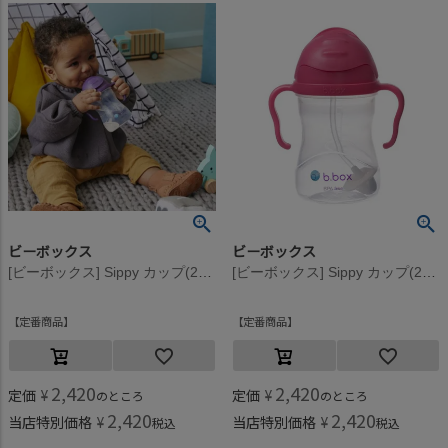
ビーボックス
ビーボックス
[ビーボックス] Sippy カップ(240ml) グレープ
[ビーボックス] Sippy カップ(240ml) ラズベリー
定番商品
定番商品
2,420
2,420
定価
¥
定価
¥
のところ
のところ
2,420
2,420
当店特別価格
¥
当店特別価格
¥
税込
税込