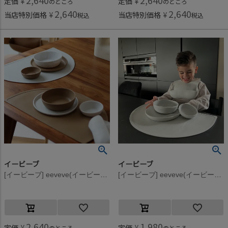
2,640
2,640
定価
¥
定価
¥
のところ
のところ
2,640
2,640
当店特別価格
¥
当店特別価格
¥
税込
税込
イービーブ
イービーブ
[イービーブ] eeveve(イービーブ) シリコンプレースマット Autumn Gold Dark
[イービーブ] eeveve(イービーブ) Marble シリコンボウル L Cloudy Gray
2,640
1,980
定価
¥
定価
¥
のところ
のところ