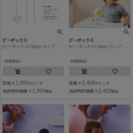
ビーボックス
ビーボックス
[ビーボックス] Sippy カップ 専用スペアストロー＆クリーナーセット マルチカラー
[ビーボックス] Sippy カップ ジェラートシリーズ(240ml) バナナスプリット
定番商品
定番商品
1,595
2,420
定価
¥
定価
¥
のところ
のところ
1,595
2,420
当店特別価格
¥
当店特別価格
¥
税込
税込