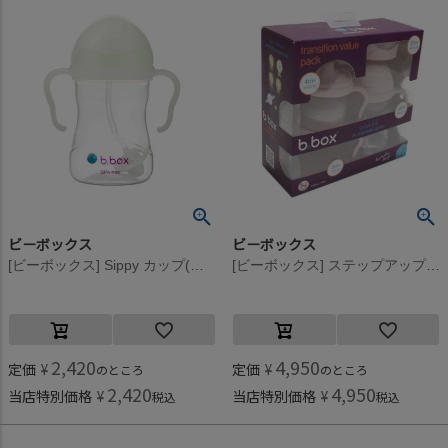
ビーボックス
ビーボックス
[ビーボックス] Sippy カップ(蓄光) 240ml グロウインザダーク
[ビーボックス] ステップアップマグパック ブラッシュピンク
2,420
4,950
定価
¥
定価
¥
のところ
のところ
2,420
4,950
当店特別価格
¥
当店特別価格
¥
税込
税込