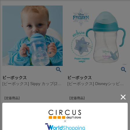
ビーボックス
ビーボックス
[ビーボックス] Sippy カップ(240ml) ブルーベリー
[ビーボックス] Disneyシッピーカップ Elsa
定番商品
定番商品
2,420
2,640
定価
¥
定価
¥
のところ
のところ
2,420
2,640
当店特別価格
¥
当店特別価格
¥
税込
税込