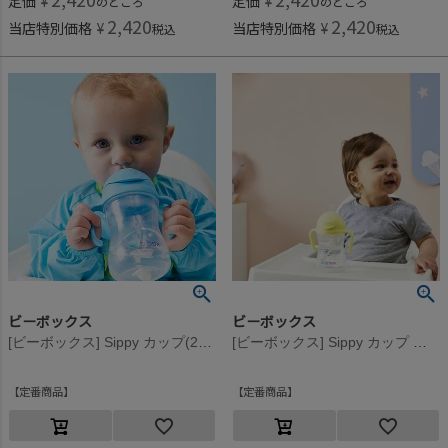
定価
¥
定価
¥
のところ
のところ
2,420
2,420
当店特別価格
¥
当店特別価格
¥
税込
税込
ビーボックス
ビーボックス
[ビーボックス] Sippy カップ(240ml) ブルーベリー
[ビーボックス] Sippy カップ ジェラートシリーズ(240ml) バナナスプリット
定番商品
定番商品