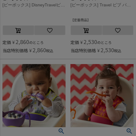
[ビーボックス] DisneyTravelビブ Mickey
[ビーボックス] Travel ビブ パインスプライス
定番商品
2,860
2,530
定価
¥
定価
¥
のところ
のところ
2,860
2,530
当店特別価格
¥
当店特別価格
¥
税込
税込