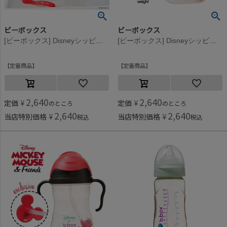
ビーボックス
ビーボックス
[ビーボックス] Disneyシッピーカップ Woody
[ビーボックス] Disneyシッピーカップ Minnie
定番商品
定番商品
2,640
2,640
定価
¥
定価
¥
のところ
のところ
2,640
2,640
当店特別価格
¥
当店特別価格
¥
税込
税込