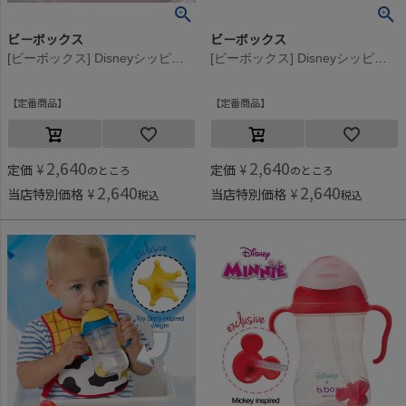
ビーボックス
ビーボックス
[ビーボックス] Disneyシッピーカップ LightningMcQueen
[ビーボックス] Disneyシッピーカップ Buzz
定番商品
定番商品
2,640
2,640
定価
¥
定価
¥
のところ
のところ
2,640
2,640
当店特別価格
¥
当店特別価格
¥
税込
税込