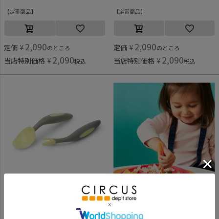
定番商品
定番商品
2,090
2,090
定価
¥
定価
¥
のところ
のところ
2,090
2,090
当店特別価格
¥
当店特別価格
¥
税込
税込
ビーボックス
ビーボックス
[ビーボックス] カトラリー ジェラートシリーズ バナナスプリット
[ビーボックス] Toddler カトラリー ストロベリーシェイク