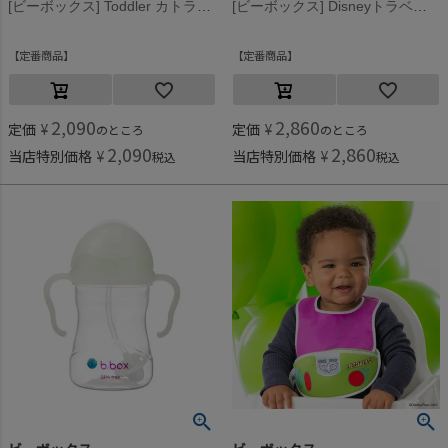
[ビーボックス] Toddler カトラリー オーシャンブリーズ
[ビーボックス] Disneyトラベルビブ LightningMcQueen
定番商品
定番商品
2,090
2,860
定価
¥
定価
¥
のところ
のところ
2,090
2,860
当店特別価格
¥
当店特別価格
¥
税込
税込