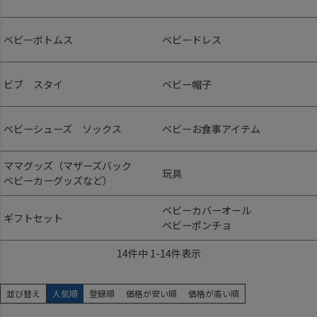
ベビーボトムス
ベビードレス
ビブ スタイ
ベビー帽子
ベビーシューズ ソックス
ベビーお食事アイテム
ママグッズ（マザーズバック
玩具
ベビーカーグッズなど）
ベビーカバーオール
ギフトセット
ベビーポンチョ
14
件中
1
-
14
件表示
並び替え
人気順
登録順
価格が安い順
価格が高い順