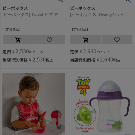
ビーボックス
ビーボックス
[ビーボックス] Travel ビブ ディノタイム
[ビーボックス] Disneyシッピーカップ Elsa
定番商品
定番商品
2,530
2,640
定価
¥
定価
¥
のところ
のところ
2,530
2,640
当店特別価格
¥
当店特別価格
¥
税込
税込