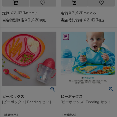
2,420
2,420
定価
¥
定価
¥
のところ
のところ
2,420
2,420
当店特別価格
¥
当店特別価格
¥
税込
税込
ビーボックス
ビーボックス
[ビーボックス] Feeding セット ストロベリーシェイク
[ビーボックス] Feeding セット オーシャンブリーズ
定番商品
定番商品