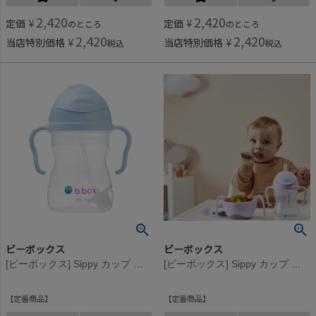
2,420
2,420
定価
¥
定価
¥
のところ
のところ
2,420
2,420
当店特別価格
¥
当店特別価格
¥
税込
税込
ビーボックス
ビーボックス
[ビーボックス] Sippy カップ ジェラートシリーズ(240ml) バブルガム
[ビーボックス] Sippy カップ ジェラートシリーズ(240ml) ボイセンベリー
定番商品
定番商品