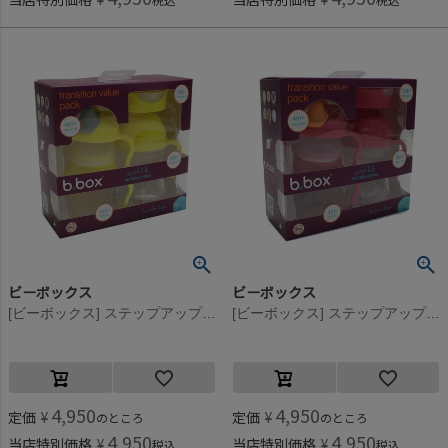
ビーボックス
ビーボックス
[ビーボックス] ステップアップマグパック レモン
[ビーボックス] ステップアップマグパック ラズベリー
4,950
4,950
定価
¥
定価
¥
のところ
のところ
4,950
4,950
当店特別価格
¥
当店特別価格
¥
税込
税込