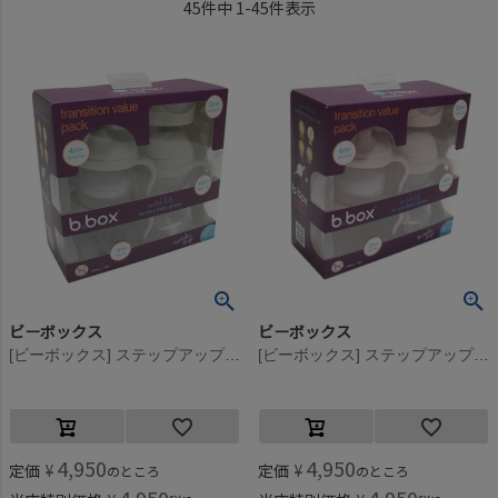
45
件中
1
-
45
件表示
ビーボックス
ビーボックス
[ビーボックス] ステップアップマグパック ラテ
[ビーボックス] ステップアップマグパック ブラッシュピンク
4,950
4,950
定価
¥
定価
¥
のところ
のところ