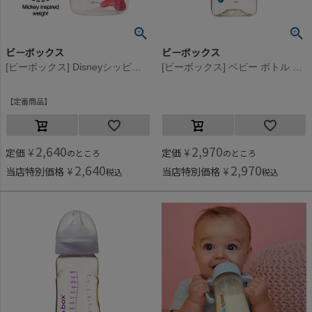
ビーボックス
ビーボックス
[ビーボックス] Disneyシッピーカップ Mickey
[ビーボックス] ベビー ボトル 240ml セージ
定番商品
2,640
2,970
定価
¥
定価
¥
のところ
のところ
2,640
2,970
当店特別価格
¥
当店特別価格
¥
税込
税込