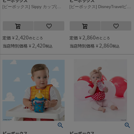
ビーボックス
ビーボックス
[ビーボックス] Sippy カップ(蓄光) 240ml グロウインザダーク
[ビーボックス] DisneyTravelビブ Buzz
2,420
2,860
定価
¥
定価
¥
のところ
のところ
2,420
2,860
当店特別価格
¥
当店特別価格
¥
税込
税込
ビーボックス
ビーボックス