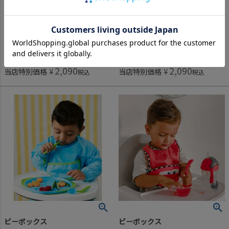
定番商品
定番商品
2,090
2,090
定価
¥
定価
¥
のところ
のところ
2,090
2,090
当店特別価格
¥
当店特別価格
¥
税込
税込
ビーボックス
ビーボックス