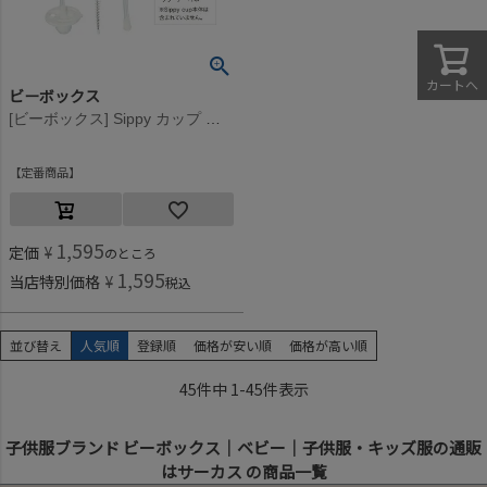
カートへ
ビーボックス
[ビーボックス] Sippy カップ 専用スペアストロー＆クリーナーセット マルチカラー
定番商品
1,595
定価
¥
のところ
1,595
当店特別価格
¥
税込
並び替え
人気順
登録順
価格が安い順
価格が高い順
45
件中
1
-
45
件表示
子供服ブランド ビーボックス｜ベビー｜子供服・キッズ服の通販
はサーカス の商品一覧