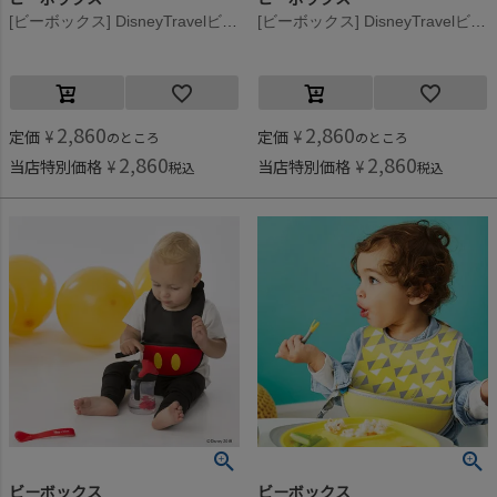
[ビーボックス] DisneyTravelビブ Woody
[ビーボックス] DisneyTravelビブ Minnie
2,860
2,860
定価
¥
定価
¥
のところ
のところ
2,860
2,860
当店特別価格
¥
当店特別価格
¥
税込
税込
ビーボックス
ビーボックス