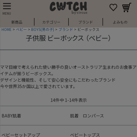
MENU
新商品
カテゴリー
ブランド
よみもの
HOME
ベビー
BOYS(男の子)
ブランド
ビーボックス
子供服 ビーボックス （ベビー）
ママ目線で考えられた使い勝手の良いオーストラリア生まれのお食事ア
イテムが揃うビーボックス。
デザインと機能性、そして安心安全にもこだわったブランド
今や世界35か国以上で愛されています。
14
件中
1
-
14
件表示
BABY肌着
肌着 ロンパース
ベビーセットアップ
ベビートップス