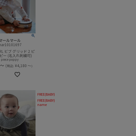
マールマール
mar10101697
RL ビブ グリッド 2 ピ
ッピー (名入れ刺繍可)
piece poppy
～
(
¥
4,180
～
税込:
)
FREE(BABY)
FREE(BABY)
name