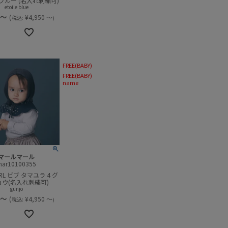
ブルー (名入れ刺繍可)
etoile blue
～
(
¥
4,950
～
税込:
)
FREE(BABY)
FREE(BABY)
name
マールマール
mar10100355
RL ビブ タマユラ 4 グ
ョウ(名入れ刺繍可)
gunjo
～
(
¥
4,950
～
税込:
)