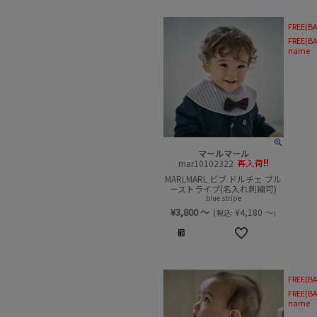
FREE(BA
FREE(BA
name
マールマール
mar10102322
MARLMARL ビブ ドルチェ ブル
ーストライプ(名入れ刺繍可)
blue stripe
¥
3,800
～
(
¥
4,180
～
税込:
)
FREE(BA
FREE(BA
name