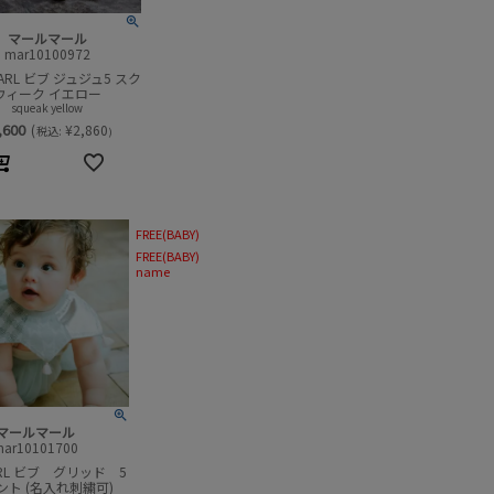
マールマール
mar10100972
MARL ビブ ジュジュ5 スク
ウィーク イエロー
squeak yellow
,600
(
¥
2,860
税込:
)
FREE(BABY)
FREE(BABY)
name
マールマール
mar10101700
ARL ビブ グリッド 5
ント (名入れ刺繍可)