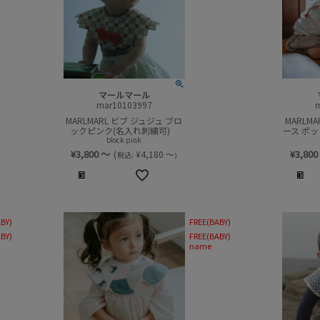
マールマール
mar10103997
MARLMARL ビブ ジュジュ ブロ
MARLMA
ックピンク(名入れ刺繍可)
ース ポ
block pink
¥
3,800
～
¥
3,800
(
¥
4,180
～
税込:
)
BY)
FREE(BABY)
BY)
FREE(BABY)
name