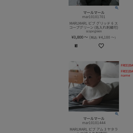
マールマール
mar10101701
MARLMARL ビブ グリッド 6 ス
コープグリーン (名入れ刺繍可)
scope green
¥
3,800
～
(
¥
4,180
～
税込:
)
FREE(BA
FREE(BA
name
マールマール
mar10101444
MARLMARL ビブ アム 3 ヤタラ