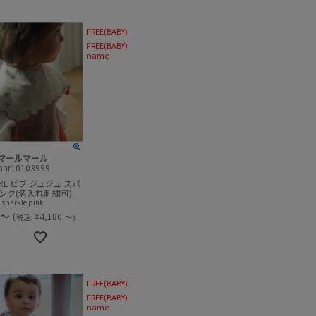
FREE(BABY)
FREE(BABY)
name
マールマール
mar10103999
ARL ビブ ジュジュ スパ
ンク(名入れ刺繍可)
sparkle pink
～
(
¥
4,180
～
税込:
)
FREE(BABY)
FREE(BABY)
name