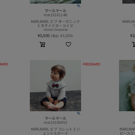
マールマール
mar10101148
MARLMARL ビブ オーガニック
MARL
5 モザイクターコイズ
mosaic turquoise
¥
3,500
¥
2
(
¥
3,850
税込:
)
BABY)
FREE(BABY)
マールマール
mar10100092
MARLMARL ビブ コレット 5 ジ
MARLM
ェントルボーイ
ピースミ