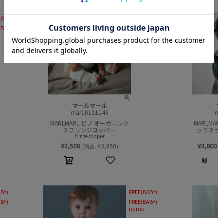
BY)
FREE(BABY)
BY)
マールマール
mar10101146
MARLMARL ビブ オーガニック
MARLM
3 フリンジコッパー
ックチェ
fringe copper
¥
3,500
¥
3,800
(
¥
3,850
税込:
)
BY)
FREE(BABY)
BY)
FREE(BABY)
name