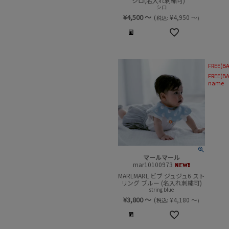
シロ(名入れ刺繍可)
シロ
¥
4,500
～
(
¥
4,950
～
税込:
)
FREE(BA
FREE(BA
name
マールマール
mar10100973
MARLMARL ビブ ジュジュ6 スト
リング ブルー (名入れ刺繍可)
string blue
¥
3,800
～
(
¥
4,180
～
税込:
)