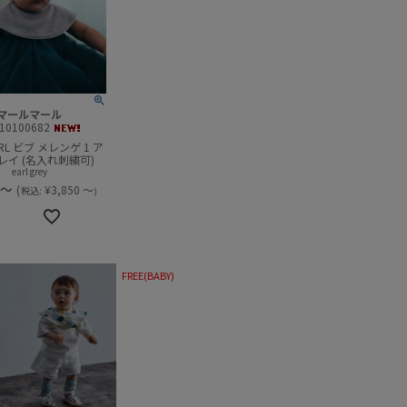
マールマール
10100682
RL ビブ メレンゲ 1 ア
レイ (名入れ刺繍可)
earl grey
～
(
¥
3,850
～
税込:
)
FREE(BABY)