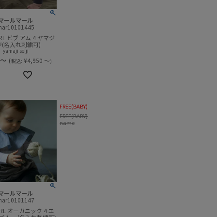
マールマール
mar10101445
RL ビブ アム 4 ヤマジ
ジ(名入れ刺繍可)
yamaji seiji
～
(
¥
4,950
～
税込:
)
FREE(BABY)
FREE(BABY)
name
マールマール
mar10101147
ARL オーガニック 4 エ