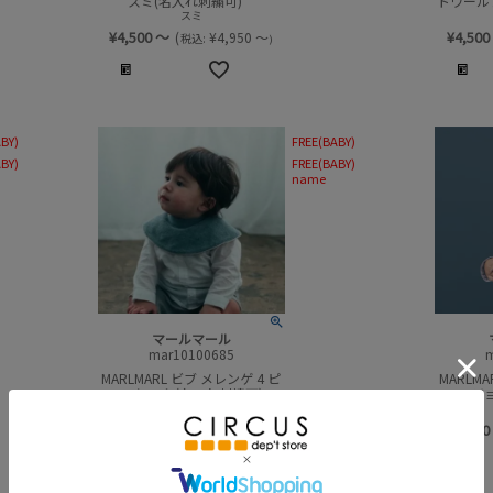
スミ(名入れ刺繍可)
トワール
スミ
¥
4,500
～
¥
4,500
(
¥
4,950
～
税込:
)
BY)
FREE(BABY)
BY)
FREE(BABY)
name
マールマール
mar10100685
MARLMARL ビブ メレンゲ 4 ピ
MARLMA
スタチオ (名入れ刺繍可)
ンジ
pistachio
¥
3,500
～
¥
4,500
(
¥
3,850
～
税込:
)