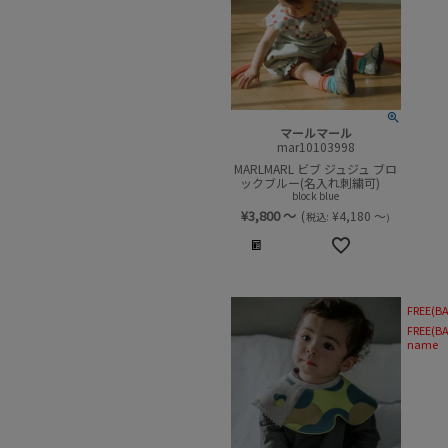
マールマール
mar10103998
MARLMARL ビブ ジュジュ ブロ
ックブルー(名入れ刺繍可)
block blue
¥
3,800
～
(
¥
4,180
～
税込:
)
FREE(BA
FREE(BA
name