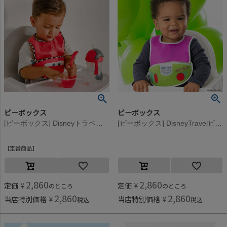
ビーボックス
ビーボックス
[ビーボックス] Disneyトラベルビブ LightningMcQueen
[ビーボックス] DisneyTravelビブ Buzz
定番商品
2,860
2,860
定価
¥
定価
¥
のところ
のところ
2,860
2,860
当店特別価格
¥
当店特別価格
¥
税込
税込