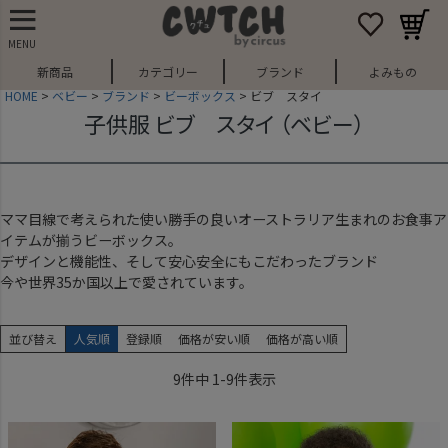
MENU
新商品
カテゴリー
ブランド
よみもの
HOME
ベビー
ブランド
ビーボックス
ビブ スタイ
子供服 ビブ スタイ （ベビー）
ママ目線で考えられた使い勝手の良いオーストラリア生まれのお食事ア
イテムが揃うビーボックス。
デザインと機能性、そして安心安全にもこだわったブランド
今や世界35か国以上で愛されています。
並び替え
人気順
登録順
価格が安い順
価格が高い順
9
件中
1
-
9
件表示