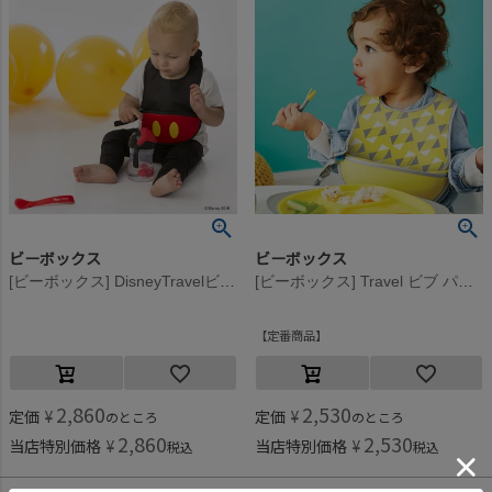
ビーボックス
ビーボックス
[ビーボックス] DisneyTravelビブ Mickey
[ビーボックス] Travel ビブ パインスプライス
定番商品
2,860
2,530
定価
¥
定価
¥
のところ
のところ
2,860
2,530
当店特別価格
¥
当店特別価格
¥
税込
税込