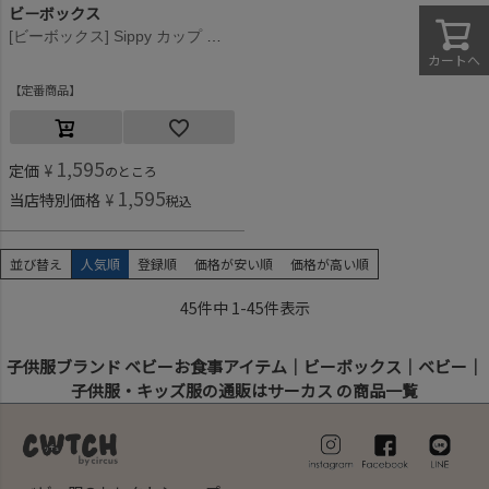
ビーボックス
[ビーボックス] Sippy カップ 専用スペアストロー＆クリーナーセット マルチカラー
カートへ
定番商品
1,595
定価
¥
のところ
1,595
当店特別価格
¥
税込
並び替え
人気順
登録順
価格が安い順
価格が高い順
45
件中
1
-
45
件表示
子供服ブランド ベビーお食事アイテム｜ビーボックス｜ベビー｜
子供服・キッズ服の通販はサーカス の商品一覧