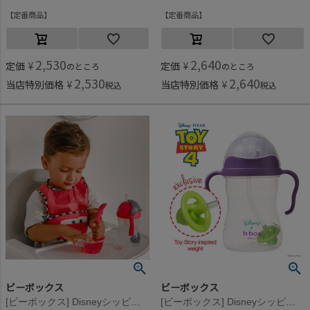
定番商品
定番商品
2,530
2,640
定価
¥
定価
¥
のところ
のところ
2,530
2,640
当店特別価格
¥
当店特別価格
¥
税込
税込
ビーボックス
ビーボックス
[ビーボックス] Disneyシッピーカップ LightningMcQueen
[ビーボックス] Disneyシッピーカップ Buzz