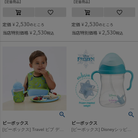
定番商品
定番商品
2,530
2,530
定価
¥
定価
¥
のところ
のところ
2,530
2,530
当店特別価格
¥
当店特別価格
¥
税込
税込
ビーボックス
ビーボックス
[ビーボックス] Travel ビブ ディノタイム
[ビーボックス] Disneyシッピーカップ Elsa