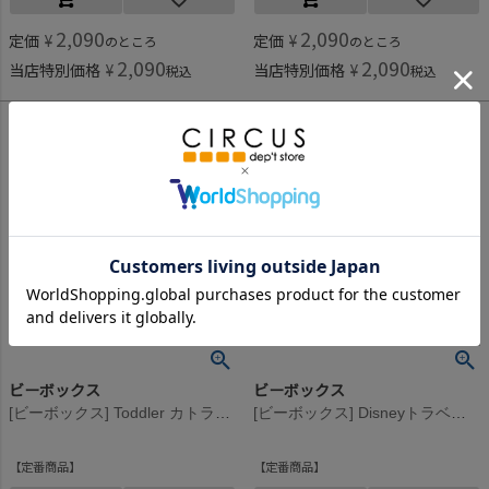
2,090
2,090
定価
¥
定価
¥
のところ
のところ
2,090
2,090
当店特別価格
¥
当店特別価格
¥
税込
税込
ビーボックス
ビーボックス
[ビーボックス] Toddler カトラリー オーシャンブリーズ
[ビーボックス] Disneyトラベルビブ LightningMcQueen
定番商品
定番商品