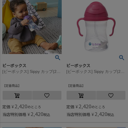
ビーボックス
ビーボックス
[ビーボックス] Sippy カップ(240ml) グレープ
[ビーボックス] Sippy カップ(240ml) ラズベリー
定番商品
定番商品
2,420
2,420
定価
¥
定価
¥
のところ
のところ
2,420
2,420
当店特別価格
¥
当店特別価格
¥
税込
税込