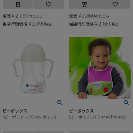
2,090
2,860
定価
¥
定価
¥
のところ
のところ
2,090
2,860
当店特別価格
¥
当店特別価格
¥
税込
税込
ビーボックス
ビーボックス
[ビーボックス] Sippy カップ(蓄光) 240ml グロウインザダーク
[ビーボックス] DisneyTravelビブ Buzz