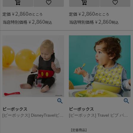
2,860
2,860
定価
¥
定価
¥
のところ
のところ
2,860
2,860
当店特別価格
¥
当店特別価格
¥
税込
税込
ビーボックス
ビーボックス
[ビーボックス] DisneyTravelビブ Mickey
[ビーボックス] Travel ビブ パインスプライス
定番商品