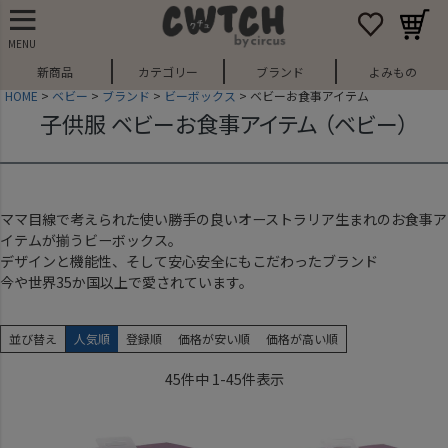
MENU
新商品
カテゴリー
ブランド
よみもの
HOME
ベビー
ブランド
ビーボックス
ベビーお食事アイテム
子供服 ベビーお食事アイテム （ベビー）
ママ目線で考えられた使い勝手の良いオーストラリア生まれのお食事ア
イテムが揃うビーボックス。
デザインと機能性、そして安心安全にもこだわったブランド
今や世界35か国以上で愛されています。
並び替え
人気順
登録順
価格が安い順
価格が高い順
45
件中
1
-
45
件表示