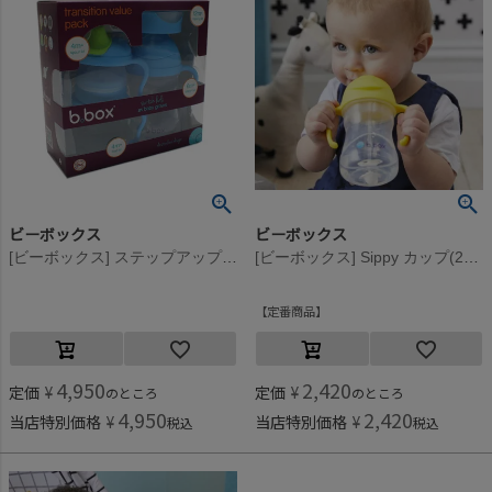
ビーボックス
ビーボックス
[ビーボックス] ステップアップマグパック ブルーベリー
[ビーボックス] Sippy カップ(240ml) レモン
定番商品
4,950
2,420
定価
¥
定価
¥
のところ
のところ
4,950
2,420
当店特別価格
¥
当店特別価格
¥
税込
税込