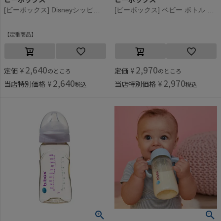
[ビーボックス] Disneyシッピーカップ Mickey
[ビーボックス] ベビー ボトル 240ml セージ
定番商品
2,640
2,970
定価
¥
定価
¥
のところ
のところ
2,640
2,970
当店特別価格
¥
当店特別価格
¥
税込
税込