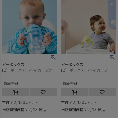
ビーボックス
ビーボックス
[ビーボックス] Sippy カップ(240ml) ブルーベリー
[ビーボックス] Sippy カップ ジェラートシリーズ(240ml) バナナスプリット
定番商品
定番商品
2,420
2,420
定価
¥
定価
¥
のところ
のところ
2,420
2,420
当店特別価格
¥
当店特別価格
¥
税込
税込