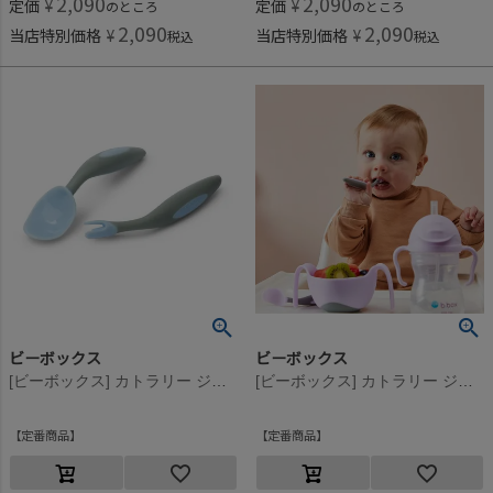
2,090
2,090
定価
¥
定価
¥
のところ
のところ
2,090
2,090
当店特別価格
¥
当店特別価格
¥
税込
税込
ビーボックス
ビーボックス
[ビーボックス] カトラリー ジェラートシリーズ バブルガム
[ビーボックス] カトラリー ジェラートシリーズ ボイセンベリー
定番商品
定番商品