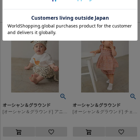
4,290
4,290
定価
¥
定価
¥
のところ
のところ
4,290
4,290
当店特別価格
¥
当店特別価格
¥
税込
税込
オーシャン＆グラウンド
オーシャン＆グラウンド
[オーシャン＆グラウンド] アニマルキャップ＆ブルマギフトボックス オフホワイト
[オーシャン＆グラウンド] チェックシャーリングキャミチュニックスーツ ブラウン(BR)