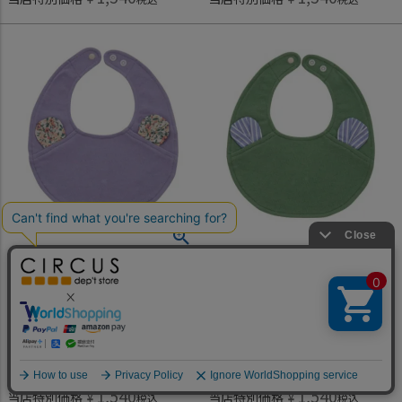
オーシャン＆グラウンド
オーシャン＆グラウンド
[オーシャン＆グラウンド] 【La stella/ラステラ】ソウガラスタイ耳付きスタイ ライトパープル(LP)
[オーシャン＆グラウンド] 【La stella/ラステラ】ソウガラスタイ耳付きスタイ グリーン(GR)
1,540
1,540
定価
¥
定価
¥
何かお探しですか？
のところ
のところ
1,540
1,540
当店特別価格
¥
当店特別価格
¥
税込
税込