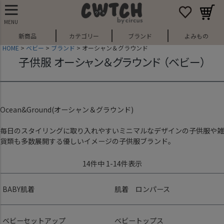
MENU
新商品
カテゴリー
ブランド
よみもの
HOME
ベビー
ブランド
オーシャン＆グラウンド
子供服 オーシャン＆グラウンド （ベビー）
Ocean&Ground(オーシャン＆グラウンド)
毎日のスタイリングに取り入れやすいミニマルなデザインの子供服や雑
貨類も多数展開する優しいイメージの子供服ブランド。
14
件中
1
-
14
件表示
BABY肌着
肌着 ロンパース
ベビーセットアップ
ベビートップス