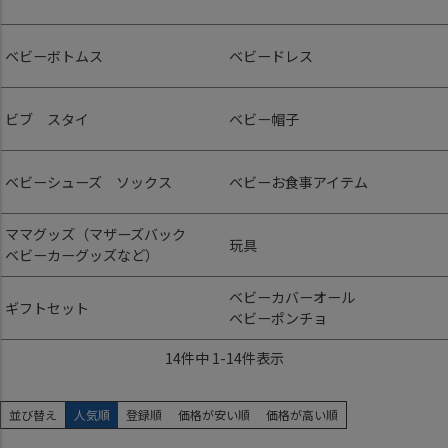
ベビーボトムス
ベビードレス
ビブ スタイ
ベビー帽子
ベビーシューズ ソックス
ベビーお食事アイテム
ママグッズ（マザーズバック
玩具
ベビーカーグッズなど）
ベビーカバーオール
ギフトセット
ベビーポンチョ
14
件中
1
-
14
件表示
並び替え
人気順
登録順
価格が安い順
価格が高い順