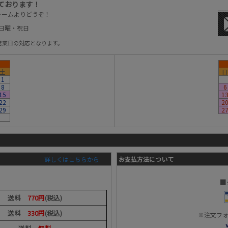
ております！
ォームよりどうぞ！
：日曜・祝日
営業日の対応となります。
土
日
1
8
6
15
1
22
2
29
2
詳しくはこちらから
お支払方法について
■
送料
770円
(税込)
送料
330円
(税込)
※注文フ