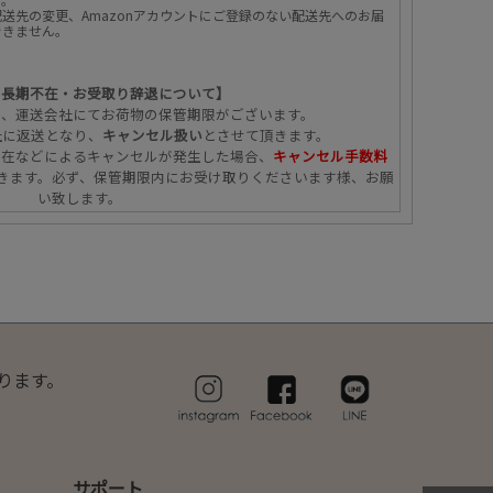
送先の変更、Amazonアカウントにご登録のない配送先へのお届
できません。
の長期不在・お受取り辞退について】
ず、運送会社にてお荷物の保管期限がございます。
社に返送となり、
キャンセル扱い
とさせて頂きます。
不在などによるキャンセルが発生した場合、
キャンセル手数料
きます。必ず、保管期限内にお受け取りくださいます様、お願
い致します。
ります。
サポート