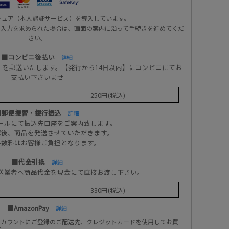
キュア（本人認証サービス）を導入しています。
の入力を求められた場合は、画面の案内に沿って手続きを進めてくだ
さい。
■コンビニ後払い
詳細
」を郵送いたします。【発行から14日以内】にコンビニにてお
支払い下さいませ
250円(税込)
■郵便振替・銀行振込
詳細
ールにて振込先口座をご案内致します。
認後、商品を発送させていただきます。
手数料はお客様ご負担となります。
■代金引換
詳細
送業者へ商品代金を現金にて直接お渡し下さい。
330円(税込)
■AmazonPay
詳細
のアカウントにご登録のご配送先、クレジットカードを使用してお買
す。