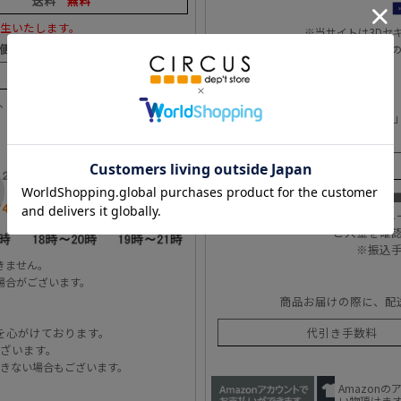
送料
無料
生いたします。
※当サイトは3Dセ
便）
本人認証時にワンタイムパスワード等
330円(税込)
上、お送り致します。
詳しくはこちら
商品発送後「お支払い用紙(払込票)
決済手数料
ご注文後、メ
ご入金を確
※振込
きません。
場合がございます。
商品お届けの際に、配
を心がけております。
代引き手数料
ざいます。
きない場合もございます。
Amazon
い物頂けま